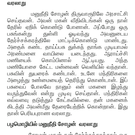
வரலாறு
மனுநீதி சோழன் திருவாரூரிலே அரசாட்சி
செய்தவன். அவன் மகன் வீதிவிடங்கன் ஒரு நாள்
தேரில் ஏறிக் கொண்டு போனான். அப்போது ஒரு
பசுங்கன்று துள்ளி ஓடிவந்து அவனுடைய
தேர்ச்சக்கரத்திலே மாட்டிக்கொண்டு மாண்டது.
அதைக் கண்ட தாய்ப்பசு துக்கந் தாங்க முடியாமல்
அரண்மனை வாயிலை யடைந்தது. ஆராய்ச்சி
மணியைக் கொம்பினால் ஆட்டியது. அந்த
மணியோசை கேட்ட மன்னவன் வெளியில் வந்தான்.
பசுவின் துயரைக் கண்டான். உடனே மந்திரிகளை
அழைத்து உண்மையைத் தெரிந்து கொண்டான். இப்
பசுவைப் போலவே நானும் என் மகனை இழந்து
வருந்துவேன் என்று முடிவு செய்தான். மந்திரிகள்
எவ்வளவு தடுத்தும் கேட்கவில்லை. தன் மகனைக்
கிடத்தி அவன்மீது தேரையேற்றிக் கொன்றான். இது
தான் பெரியபுராண வரலாறு.
பழமொழியில் மனுநீதி சோழன்
வரலாறு
சோழன் மகன் தன் தேர்ச்சக்கரத்தால் ஒரு