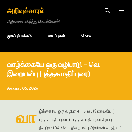
Skip to main content
அறிவுச்சாரல்
அறிவைப் பகிர்ந்து கொள்வோம்!
முகப்புப் பக்கம்
படைப்புகள்
More…
வாழ்க்கையே ஒரு வழிபாடு – வெ.
இறையன்பு (புத்தக மதிப்புரை)
August 06, 2026
வா
ழ்க்கையே ஒரு வழிபாடு – வெ . இறையன்பு (
புத்தக மதிப்புரை ) புத்தக மதிப்புரை சிறப்பு
நிகழ்ச்சியில் வெ . இறையன்பு அவர்கள் எழுதிய ‘