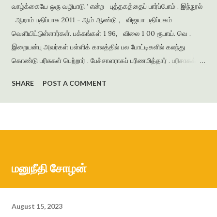
வாழ்க்கையே ஒரு வழிபாடு ’ என்ற புத்தகத்தைப் பார்ப்போம் . இந்நூல்
ஆறாம் பதிப்பாக 2011 - ஆம் ஆண்டு , விஜயா பதிப்பகம்
வெளியிட்டுள்ளார்கள். பக்கங்கள் 1 96, விலை 1 00 ரூபாய். வெ .
இறையன்பு அவர்கள் பள்ளிக் காலத்தில் பல போட்டிகளில் கலந்து
கொண்டு பரிசுகள் பெற்றார் . பேச்சாளராகப் பரிணமித்தார் . பரிசாகக்
கிடைத்த நூல்கள் இலக்கிய ஆர்வத்தை வளர்த்தன . கல்லூரிக்
SHARE
POST A COMMENT
காலத்தில் எழுதிய கவிதைகளைத் தொகுத்து ‘ பூபாளத்திற்கொரு
புல்லாங்குழல் ’ என்ற தலைப்பில் கவிதைத் தொகுப்பை வெளியிட்டார் .
அமுதசுரபி , ஆனந்தவிகடன் , இதயம் பேசுகிறது , தாமரை ,
கணையாழி , புதிய பார்வை , தமிழன் எக்ஸ்பிரஸ் என்று பல இதழ்களில்
கதை , கவிதை , கட்டுரைகளை எழுதியுள்ளார் . முதல் நாவல் ‘
ஆத்தங்கரை ஓரம் ‘ ஜெயகாந்தனின் அணிந்துரையுடன் வெளியானது .
மனுநீதி சோழன்
நர்மதா அணை கட்டப்படுவதற்காக கரையோரத்தில் வசித்த மக்கள்
விரட்டப்பட்டதை அடிப்படையாக கொண்டது இந்நாவல் . இறை...
August 15, 2023