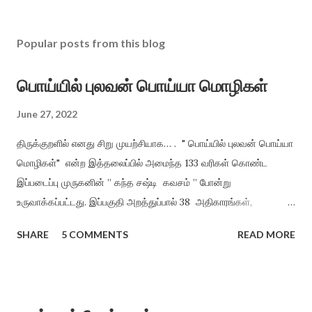
Popular posts from this blog
பொய்யில் புலவன் பொய்யா மொழிகள்
June 27, 2022
திருக்குறளில் எனது சிறு முயற்சியாக… . " பொய்யில் புலவன் பொய்யா
மொழிகள்" என்ற இத்தலைப்பில் அமைந்த 133 வரிகள் கொண்ட
இப்படைப்பு முருகனின் ” கந்த சஷ்டி கவசம் ” போன்று
உருவாக்கப்பட்டது. இப்பகுதி அறத்துப்பால் 38 அதிகாரங்கள்,
பொருட்பால் 70 அதிகாரங்களிலிருந்து மட்டும் சுருங்கச் சொல்லி
SHARE
5 COMMENTS
READ MORE
விளங்க வைத்தல் என்ற முறையில், திருக்குறளின் சாராக அமைத்து
வழங்கியுள்ளேன். அறமும், பொருளும் ஒருவருக்கு அமைந்தால் இன்பம்
தானாகக் கிட்டும் என்ற நோக்கத்தில் அமைக்கப்பட்டது. ”பொய்யில்
புலவன் பொய்யா மொழிகள்” காக்க காக்க அறத்தைக் காக்க (1)