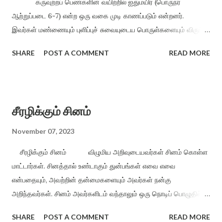
கருவுற்றப் பெண்களின் வயிற்றில் ஐதுமயிர் (பொருநர்
நம்மோர் என்று இல்லாத...
ஆற்றுப்படை 6-7) என்ற ஒரு வகை முடி காணப்படும் என்றனர்.
இவர்கள் மண்ணையும் புளிப்புச் சுவையுடைய பொருள்களையும் விரும்பி
உண்பர் என்பதனை, ”...... ...... நின்நாட்டு வயவுறு மகளிர்
SHARE
POST A COMMENT
READ MORE
வேட்டுவனின் அல்லது பகைவர் உண்ணா அருமண்ணினையே”
(புறம்.20:13-15) என்ற புறநானூற்றுப் பாடல் பகுதியால் அறியலாம்.
ஆடவனுடைய உயிரணு காரத் தன்மையுடையது (Alkaline by nature)
என்றும் அது பெண்ணின் முட்டையோடு சேரும்பொழுது அதனை
சீரழிக்கும் சினம்
நடுநிலையாக்கவே கருவுற்ற பெண்கள் புளிப்பு, உப்பு மற்றும் துவர்ப்புச்
சுவையுடைய பொருள்களை விரும்பி உண்கின்றனர் என்றும் கூறுவர்.
November 07, 2023
உயிர் ஊக்கிகளின் (Hormones) சேர்க்கையால் வேதியியல் மாறுபாடு
சீரழிக்கும் சினம் விழுமிய அறிவுடையவர்கள் சினம் கொள்ள
பெண்ணின் உடலமைப்பிலும் உள்ளத்தின் போக்கிலு...
மாட்டார்கள். சினத்தால் உண்டாகும் துன்பங்கள் எவை எவை
என்பதையும், அவற்றின் தன்மைகளையும் அவர்கள் நன்கு
அறிந்தவர்கள். சினம் அவர்களிடம் வந்தாலும் ஒரு நொடிப் பொழுதில்
மறைந்து விடும் சினத்திற்குத் தம்மை அடிமையாக்கிக் கொள்ள
SHARE
POST A COMMENT
READ MORE
மாட்டார்கள். வெகுளுதல், கோபப்படுதல், சினத்தல், சீறல் என்பன