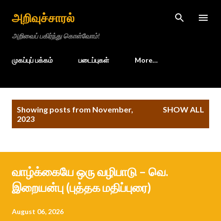
Skip to main content
அறிவுச்சாரல்
அறிவைப் பகிர்ந்து கொள்வோம்!
முகப்புப் பக்கம்
படைப்புகள்
More…
P
Showing posts from November,
SHOW ALL
o
2023
s
t
s
வாழ்க்கையே ஒரு வழிபாடு – வெ.
இறையன்பு (புத்தக மதிப்புரை)
August 06, 2026