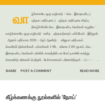
வா
ழ்க்கையே ஒரு வழிபாடு – வெ . இறையன்பு (
புத்தக மதிப்புரை ) புத்தக மதிப்புரை சிறப்பு
நிகழ்ச்சியில் வெ . இறையன்பு அவர்கள் எழுதிய ‘
வாழ்க்கையே ஒரு வழிபாடு ’ என்ற புத்தகத்தைப் பார்ப்போம் . இந்நூல்
ஆறாம் பதிப்பாக 2011 - ஆம் ஆண்டு , விஜயா பதிப்பகம்
வெளியிட்டுள்ளார்கள். பக்கங்கள் 1 96, விலை 1 00 ரூபாய். வெ .
இறையன்பு அவர்கள் பள்ளிக் காலத்தில் பல போட்டிகளில் கலந்து
கொண்டு பரிசுகள் பெற்றார் . பேச்சாளராகப் பரிணமித்தார் . பரிசாகக்
கிடைத்த நூல்கள் இலக்கிய ஆர்வத்தை வளர்த்தன . கல்லூரிக்
SHARE
POST A COMMENT
READ MORE
காலத்தில் எழுதிய கவிதைகளைத் தொகுத்து ‘ பூபாளத்திற்கொரு
புல்லாங்குழல் ’ என்ற தலைப்பில் கவிதைத் தொகுப்பை வெளியிட்டார் .
அமுதசுரபி , ஆனந்தவிகடன் , இதயம் பேசுகிறது , தாமரை ,
கணையாழி , புதிய பார்வை , தமிழன் எக்ஸ்பிரஸ் என்று பல இதழ்களில்
கீழ்க்கணக்கு நூல்களில் ‘நோய்’
கதை , கவிதை , கட்டுரைகளை எழுதியுள்ளார் . முதல் நாவல் ‘