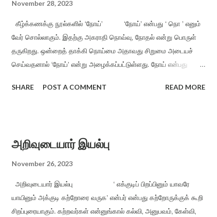
ஆத்தங்கரை ஓரம் ‘ ஜெயகாந்தனின் அணிந்துரையுடன் வெளியானது .
November 28, 2023
நர்மதா அணை கட்டப்படுவதற்காக கரையோரத்தில் வசித்த மக்கள்
கீழ்க்கணக்கு நூல்களில் ‘நோய்’ ‘நோய்’ என்பது ‘ நொ ’ எனும்
விரட்டப்பட்டதை அடிப்படையாக கொண்டது இந்நாவல் . இறை...
வேர் சொல்லாகும். இதற்கு அகராதி நொவ்வு, நோதல் என்று பொருள்
தருகிறது. ஒன்றைத் தாக்கி நொய்மை அதாவது சிறுமை அடையச்
செய்வதனால் ‘நோய்’ என்று அழைக்கப்பட்டுள்ளது. நோய் என்பது
தளர்ச்சி, மெலிவு, துன்பம், வருத்தம், வியாதி, அச்சம், குற்றம், துக்கம்,
SHARE
POST A COMMENT
READ MORE
நோவு என்னும் பல பொருள்களிலும் வழங்கப்படுகிறது. ‘பையுளும்
சிறுமையும் நோயின் பொருள்’ (தொல்,சொல்.உரி.45) உடல் மற்றும்
உள்ளத்தை வருத்துவது ‘ பையுள்’ எனவும் துன்பத்துடன் கூடிய
உளநோயைச் ‘சிறுமை’ (பிணி) எனவும் தொல்காப்பியர் குறிப்பிடுகிறார்.
அறிவுடையார் இயல்பு
நோயென்பது எல்லா இடங்களிலும் இருப்பது என்பதை, ”நோயும்
வேட்கையும் நுகர்வும் என்றாங்கு ஆவயின் வமூஉங் கிளவி
November 26, 2023
எல்லாம் நாட்டியல் மரபின் நெஞ்சுகொளின் அல்லது காட்ட
அறிவுடையார் இயல்பு ‘ எக்குடிப் பிறப்பினும் யாவரே
...
யாயினும் அக்குடி கற்றோரை வருக’ என்பர் என்பது கற்றோருக்குக் கூறி
சிறப்புரையாகும். கற்றவர்கள் என்னுங்கால் கல்வி, அனுபவம், கேள்வி,