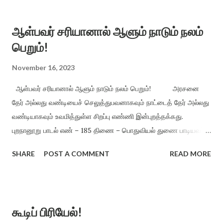
துணையே வைத்த நன்றே வெறுக்கை வித்தும்
அறவினை யன்றே விழுந்துணை அத்துணைப் புணைகை
ஆள்பவர் சரியானால் ஆளும் நாடும் நலம்
வீட்டோர்க்கு அரிதே துணையழத் தொக்குயிர் வௌவும் காலை
பெறும்!
...
November 16, 2023
ஆள்பவர் சரியானால் ஆளும் நாடும் நலம் பெறும்! அரசனை
தேர் அல்லது வண்டியைச் செலுத்துபவனாகவும் நாட்டைத் தேர் அல்லது
வண்டியாகவும் உவமித்துள்ள சிறப்பு எண்ணி இன்புறத்தக்கது.
புறநானூறு பாடல் எண் – 185 திணை – பொதுவியல் துணை பாடியவர் –
தொண்டைமான் இளந்திரையன் ”கால்பார் கோத்து ஞாலத்து
SHARE
POST A COMMENT
READ MORE
இயக்கும் காவற் சாகாடு உகைப்போன் மாணின் ஊறின்று
ஆகி ஆறினிது படுமே உய்த்தல் தேற்றான் ஆயின் வைகலும்
பகைக்கூழ் அள்ளற் பட்டு மிகப்பல் தீநோய் தலைத்தலைத்
தருமே” உருளையும், அச்சையும் சேர்த்து, உலகத்தில்
கூடிப் பிரியேல்!
செலுத்துகிற நல்ல சகடம், அதை ஓட்டுகிறவன் செம்மையாக