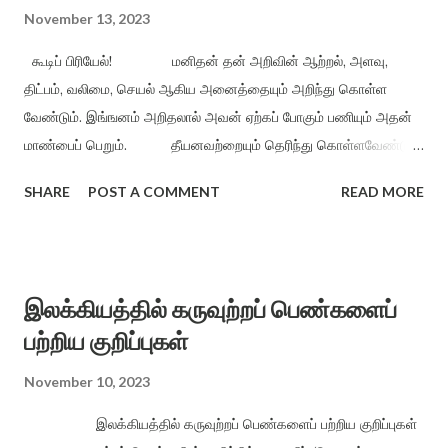
இருந்தால், அது ஓடுவது ஒழுங்காக இருக்கும்...
November 13, 2023
கூடிப் பிரியேல்! மனிதன் தன் அறிவின் ஆற்றல், அளவு,
திட்பம், வலிமை, செயல் ஆகிய அனைத்தையும் அறிந்து கொள்ள
வேண்டும். இங்ஙனம் அறிதலால் அவன் ஏற்கப் போகும் பணியும் அதன்
மாண்பைப் பெறும். தீயனவற்றையும் தெரிந்து கொள்ளவேண்டும்.
எவை எவை தீயன என்பது தெரிந்தால் அவற்றை இனம் கண்டு
SHARE
POST A COMMENT
READ MORE
புறந்தள்ள ஏதுவாக இருக்கும். அறிவே மனிதனுக்கு ஆன்ற
துணை. அடக்கமே அவனை உயர்த்தும் ஏணி. ஆற்றலைப் பெருக்கி,
சான்றோனாக்கி, சென்ற இடமெல்லாம் சிறப்பைச் சேர்ப்பது, ஆக்கம்
அளிப்பது எல்லாம் அறிவினால் தான் நமக்கும் கிட்டும். ஆக்கம்
இலக்கியத்தில் கருவுற்றப் பெண்களைப்
இன்புற்று வாழப் பயன்படுகிறது. அறவழி ஆக்கம் எக்காலத்திலும்
பற்றிய குறிப்புகள்
நிலைத்து நிற்கும். நிலைத்த இன்பத்தையும் கொடுக்கும். உழைப்பை
நல்கி ஊதியம் பெறுதல் உரிமையின் விழுப்பமன்றோ? கூடிப்
November 10, 2023
பிரியேல் என்ற ஔவையின் வாக்கிற்கிணங்க, நம்பிக்கை என்பது
இலக்கியத்தில் கருவுற்றப் பெண்களைப் பற்றிய குறிப்புகள்
நட்பின் காரணமாக ஏற்படுகிறது. நம்பினவரே கைவிட்டால் நம்மவர்,