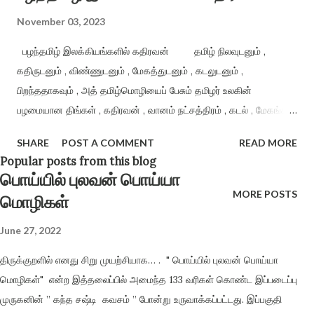
தெரியாது. நான் அறியேன்! ஆன...
November 03, 2023
பழந்தமிழ் இலக்கியங்களில் கதிரவன் தமிழ் நிலவுடனும் ,
கதிருடனும் , விண்ணுடனும் , மேகத்துடனும் , கடலுடனும் ,
பிறந்ததாகவும் , அத் தமிழ்மொழியைப் பேசும் தமிழர் உலகின்
பழமையான திங்கள் , கதிரவன் , வானம் நட்சத்திரம் , கடல் , மேகங்கள்
இவை போன்று பழமை வாய்ந்தவர்கள் என்றும் புலப்படுத்திப்
SHARE
POST A COMMENT
READ MORE
பேசுகின்றனர் . ” திங்களோடும் செழும்பரிதி தன்னோடும்
Popular posts from this blog
விண்ணோடும் உடுக்களோடும் மங்குல்கடல்
பொய்யில் புலவன் பொய்யா
இவற்றோடும் பிறந்த தமிழோடும் பிறந்தோம் நாங்கள் ”
MORE POSTS
மொழிகள்
( பாரதிதாசன் கவிதைக...
June 27, 2022
திருக்குறளில் எனது சிறு முயற்சியாக… . " பொய்யில் புலவன் பொய்யா
மொழிகள்" என்ற இத்தலைப்பில் அமைந்த 133 வரிகள் கொண்ட இப்படைப்பு
முருகனின் ” கந்த சஷ்டி கவசம் ” போன்று உருவாக்கப்பட்டது. இப்பகுதி