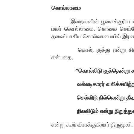
கொல்லாமை
இறைவனின்
பூசைக்குரிய
மலா்
கொல்லாமை
.
கொலை
செய்
தலைப்பாகிய
கொல்லாமையில்
இரண
கொல்
,
குத்து
என்று
சி
என்பதை
,
”
கொல்லிடு
குத்தென்று
வல்லடிகாரர்
வலிக்கயிற்ற
செல்லிடு
நில்லென்று
தீவ
நிலவிடும்
என்று
நிறுத்த
என்று
கூறி
விளக்குகிறார்
திருமூலா்
.