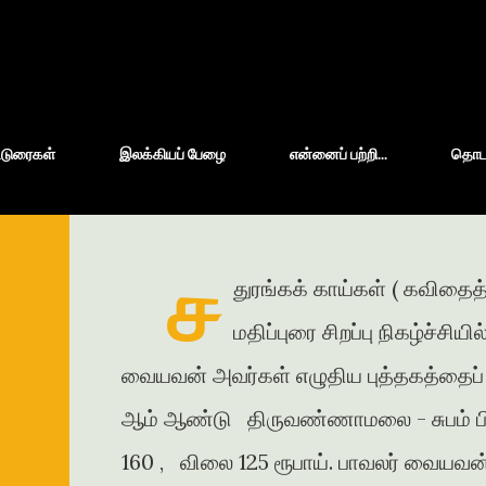
Skip to main content
்டுரைகள்
இலக்கியப் பேழை
என்னைப் பற்றி...
தொடர்
ச
துரங்கக் காய்கள் ( கவிதைத
மதிப்புரை சிறப்பு நிகழ்ச்சிய
வையவன் அவர்கள் எழுதிய புத்தகத்தைப் ப
ஆம் ஆண்டு திருவண்ணாமலை - சுபம் பிரி
160 , விலை 125 ரூபாய். பாவலர் வையவன