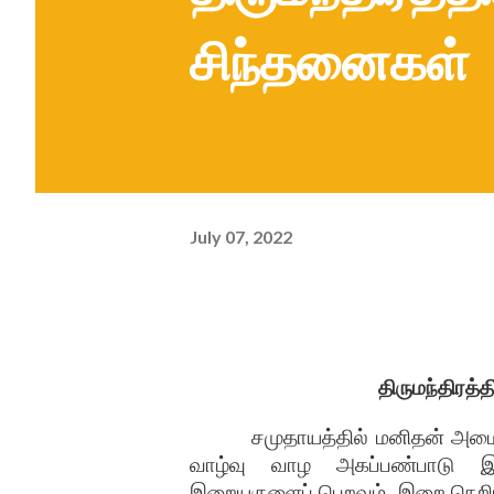
சிந்தனைகள்
July 07, 2022
திருமந்திரத்த
சமுதாயத்தில்
மனிதன்
அமை
வாழ்வு
வாழ
அகப்பண்பாடு
இ
இறையருளைப்
பெறவும்
,
இறை
நெறி