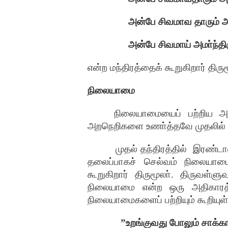
அன்பே
சிவமாவ
தாரும்
அ
அன்பே
சிவமாய்
அமா்ந்தி
என்ற
மந்திரத்தைக்
கூறுகிறார்
திரு
நிலையாமை
நிலையாமையைப்
பற்றிய
அ
அறநெறிகளை
உணா்த்தவே
முதலில்
முதல்
தந்திரத்தில்
இரண்டா
தலைப்பாகச்
செல்வம்
நிலையாம
கூறுகிறார்
திருமூலா்
.
திருவள்ளுவ
நிலையாமை
என்ற
ஒரு
அதிகார
நிலையாமைகளைப்
பற்றியும்
கூறியுள
”
உறங்குவது
போலும்
சாக்க