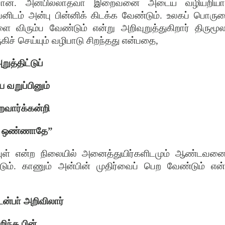
ான்
.
அன்பில்லாதவா்
இறைவனை
அடைய
வழியறியா
னிடம்
அன்பு
பின்னிக்
கிடக்க
வேண்டும்
.
உலகப்
பொரு
ளை
விரும்ப
வேண்டும்
என்று
அறிவுறுத்துகிறார்
திருமூல
ுகிச்
செய்யும்
வழிபாடு
சிறந்தது
என்பதை
,
றுத்திட்டுப்
ய
வறுப்பினும்
வார்க்கன்றி
ஒண்ணாதே
”
ுள்
என்ற
நிலையில்
அனைத்துயிர்களிடமும்
ஆண்டவனை
ும்
.
காணும்
அன்பின்
முதிர்வைப்
பெற
வேண்டும்
என்
ன்பா்
அறிவிலார்
றிந்த
பின்