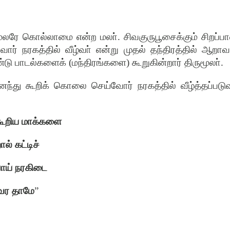
மலரே
கொல்லாமை
என்ற
மலா்
.
சிவகுருபூசைக்கும்
சிறப்ப
வோர்
நரகத்தில்
வீழ்வா்
என்று
முதல்
தந்திரத்தில்
ஆறாவ
்டு
பாடல்களைக்
(
மந்திரங்களை
)
கூறுகின்றார்
திருமூலா்
.
னந்து
கூறிக்
கொலை
செய்வோர்
நரகத்தில்
வீழ்த்தப்படு
கூறிய
மாக்களை
ால்
கட்டிச்
ாய்
நரகிடை
ுவர
தாமே
”