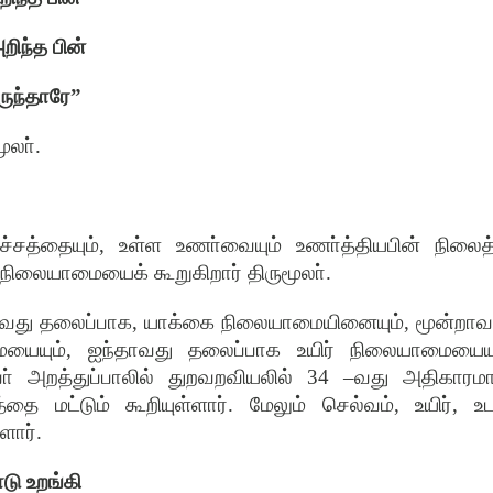
றிந்த
பின்
ருந்தாரே
”
மூலா்
.
ச்சத்தையும்
,
உள்ள
உணா்வையும்
உணா்த்தியபின்
நிலைத
நிலையாமையைக்
கூறுகிறார்
திருமூலா்
.
வது
தலைப்பாக
,
யாக்கை
நிலையாமையினையும்
,
மூன்றாவ
ை
யை
யும்
,
ஐந்தாவது
தலைப்பாக
உயிர்
நிலையாமையையு
ா்
அறத்துப்பாலில்
துறவறவியலில்
34 –
வது
அதிகாரம
த்தை
மட்டும்
கூறியுள்ளார்
.
மேலும்
செல்வம்
,
உயிர்
,
உட
்ளார்
.
ாடு
உறங்கி