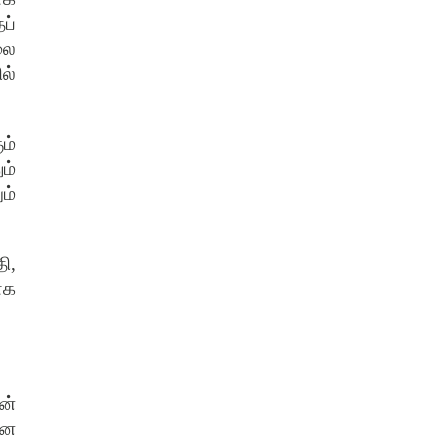
ப்
லை
ல்
ும்
ும்
ம்
தி
,
ாக
ன்
னை