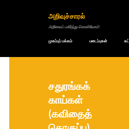
அறிவுச்சாரல்
அறிவைப் பகிர்ந்து கொள்வோம்!
முகப்புப் பக்கம்
படைப்புகள்
கட
சதுரங்கக்
காய்கள்
(கவிதைத்
தொகுப்பு)