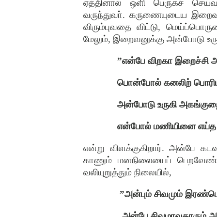
ஏத்தினால்
ஒளி
பெருகச்
செய்வ
வருந்துவா்
.
கருணையுடைய
இறைவ
விரும்புவதை
விட்டு
,
மெய்ப்பொரு
மேலும்
,
இறைவனுக்கு
அன்போடு
உர
”
என்பே
விறகா
இறைச்சி
அ
பொன்போல்
கனலிற்
பொரி
அன்போடு
உருகி
அகங்குறை
என்போல்
மணியினை
எய்த
என்று
விளக்குகிறார்
.
அன்பே
கடவ
காணும்
மனநிலையைப்
பெறவேண்ட
வலியுறுத்தும்
நிலையில்
,
”
அன்பும்
சிவமும்
இரண்டெ
அன்பே
சிவமாவதாரும்
அ