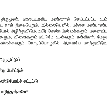
.
திருமூலா்
,
மாயையாகிய
மண்ணால்
செய்யப்பட்ட
உடம்
்ட
நாள்
நிலைபெறும்
.
இல்லையெனில்
,
பச்சை
மண்பாண்ட
போல்
அழிந்துவிடும்
.
உயிர்
சென்ற
பின்
மக்களும்
,
மனைவியு
களும்
,
வினைகளும்
மட்டுமே
உடன்வரும்
என்கிறார்
.
மேலு
சுற்றத்தவரும்
நொடிப்பொழுதில்
ஆளையே
மறந்துவிடுவ
அழுதிட்டுப்
்று
பேரிட்டுச்
்டுபோய்ச்
சுட்டிட்டு
ொழிந்தார்களே
”