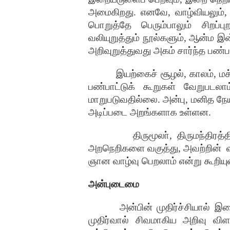
அமைகிறது
.
எனவே
,
வாழ்வியலும்
பொறுத்தே
பெரும்பாலும்
சிறப்பு
வலியுறுத்தும்
நூல்களும்
,
ஆன்ம
இன
அறிவுறுத்துவது
அகம்
சார்ந்த
பண்ப
இயற்கைச்
சூழல்
,
காலம்
,
மக
பண்பாட்டுக்
கூறுகள்
வேறுபடலாம
மாறுபடுவதில்லை
.
அன்பு
,
மனித
நே
அடிப்படை
அறங்களாக
உள்ளன
.
திருமூலா்
,
திருமந்திரத்த
அறநெறிகளை
வகுத்து
,
அவற்றின்
ஞான
வாழ்வு
பெறலாம்
என்று
கூறியு
அன்புடைமை
அன்பின்
முதிர்ச்சியால்
இற
முதிர்வால்
சிவமாகிய
அறிவு
விள