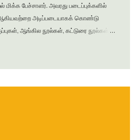
 மிக்க பேச்சாளர். அவரது படைப்புக்களில்
வி ஆகியவற்றை அடிப்படையாகக் கொண்டு
புகள், ஆங்கில நூல்கள், கட்டுரை நூல்கள்
களைப் படைத்தவர். சென்னை அரசு
ும், மொழிப் பெயர்ப்பாளராகவும்
த ‘தாரணி பதிப்பகம் ’ மூலம் தமிழிலும்
வருகிறார். படைப்பிலக்கியத்திற்காகப்
ரங்கக் காய்கள் எனும் தலைப்பில் அமைந்த