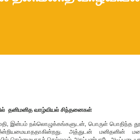
ில்
தனிமனித
வாழ்வியல்
சிந்தனைகள்
தி
,
இன்பம்
நல்லொழுக்கங்களுடன்
,
பொருள்
பொதிந்த
த
ன்றியமையாததாகின்றது
.
அத்துடன்
மனிதனின்
மன
யில்
செம்மையாகச்
செல்லவும்
அகப்பண்பாடே
அடிப்படைய