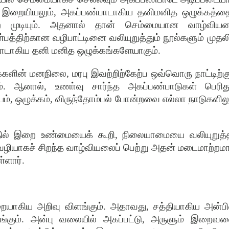
,
இறையியலும்
,
அகப்பண்பாடாகிய
தனிமனித
ஒழுக்கத்தை
ற
முடியும்
.
அதனால்
தான்
செம்மையான
வாழ்விய
்பத்திற்கான
வழிபாட்டினை
வலியுறுத்தும்
நூல்களும்
முதலி
ாடாகிய
தனி
மனித
ஒழுக்கங்களேயாகும்
.
்களின்
மனநிலை
,
மரபு
இவற்றிற்கேற்ப
ஒவ்வொரு
நாட்டிற்க
்
.
ஆனால்
,
உணா்வு
சார்ந்த
அகப்பண்பாடுகள்
பெரித
யம்
,
ஒழுக்கம்
,
விருந்தோம்பல்
போன்றவை
எல்லா
நாடுகளிலு
ில்
இறை
உண்மையைக்
கூறி
,
நிலையாமையை
வலியுறுத்
வழியாகச்
சிறந்த
வாழ்வியலைப்
பெற்று
அதன்
மடைமாற்றம
ள்ளார்
.
ையாகிய
அறிவு
விளங்கும்
.
அதாவது
,
சத்தியாகிய
அன்பி
ங்கும்
.
அன்பு
வலையில்
அகப்பட்டு
,
அருளும்
இறைவ