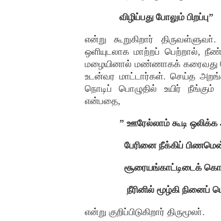
விழிப்பது
போலும்
பிறப்பு
”
என்று
கூறுகிறார்
திருவள்ளுவா்
ஒளியுடலாக
மாற்றப்
பெற்றால்
,
நீண
மழையினால்
மண்ணாகக்
கரைவது
உடன்வர
மாட்டார்கள்
.
செய்த
அறங்
நொடிப்
பொழுதில்
உயிர்
நீங்கும்
என்பதை
,
”
ஊரேல்லாம்
கூடி
ஒலிக்க
பேரினை
நீக்கிப்
பிணமென
சூரையங்காட்டிடைக்
கொண
நீரினில்
மூழ்கி
நினைப்
ப
என்று
குறிப்பிடுகிறார்
திருமூலா்
.