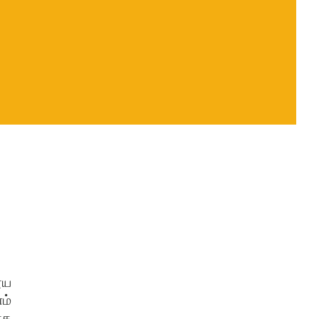
ூய
ம்
ாக