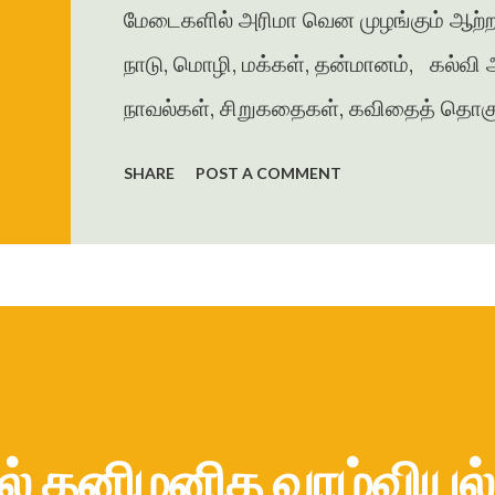
மேடைகளில் அரிமா வென முழங்கும் ஆற்றல்
நாடு, மொழி, மக்கள், தன்மானம், கல்
நாவல்கள், சிறுகதைகள், கவிதைத் தொகுப்
என ஐம்பதுக்கும் மேற்பட்டப் படைப்புக்
SHARE
POST A COMMENT
மேல்நிலைப்பள்ளியில் ஆங்கில ஆசிரியராகவ
விளங்கியவர் . தனது மகள் பெயரில் அமைந்
ஆங்கிலத்திலும் பல நூல்களை வெளியிட்டு 
பல்வேறு விருதுகளைப் பெற்றுள்ளார். சது
இந...
தில் தனிமனித வாழ்வியல்