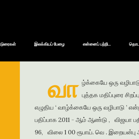
Skip to main content
்டுரைகள்
இலக்கியப் பேழை
என்னைப் பற்றி...
தொடர்
வா
ழ்க்கையே ஒரு வழிபாடு
புத்தக மதிப்புரை சிறப
எழுதிய ‘ வாழ்க்கையே ஒரு வழிபாடு ’ என்
பதிப்பாக 2011 - ஆம் ஆண்டு , விஜயா பதி
96, விலை 1 00 ரூபாய். வெ . இறையன்பு அ