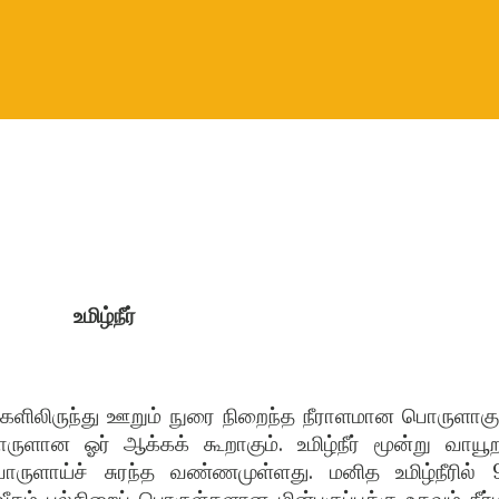
உமிழ்நீர்
ய்களிலிருந்து ஊறும் நுரை நிறைந்த நீராளமான பொருளாகும
ொருளான ஓர் ஆக்கக் கூறாகும். உமிழ்நீர் மூன்று வாயூற
ைபொருளாய்ச் சுரந்த வண்ணமுள்ளது. மனித உமிழ்நீரில் 