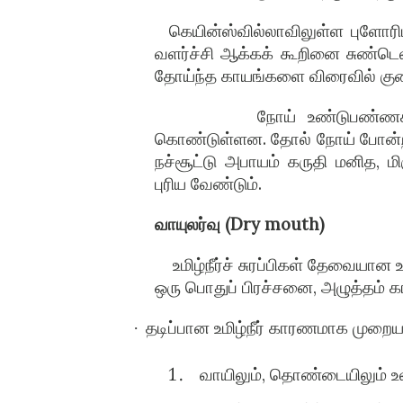
கெயின்ஸ்வில்லாவிலுள்ள புளோரி
வளர்ச்சி ஆக்கக் கூறினை சுண்டெலி
தோய்ந்த காயங்களை விரைவில் கு
நோய் உண்டுபண்ணக
கொண்டுள்ளன. தோல் நோய் போன்ற ச
நச்சூட்டு அபாயம் கருதி மனித, மி
புரிய வேண்டும்.
வாயுலர்வு (Dry mouth)
உமிழ்நீர்ச் சுரப்பிகள் தேவையான 
ஒரு பொதுப் பிரச்சனை, அழுத்தம் 
தடிப்பான உமிழ்நீர் காரணமாக முறையா
·
வாயிலும், தொண்டையிலும் உல