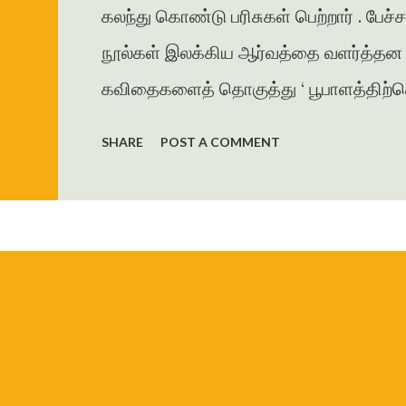
கலந்து கொண்டு பரிசுகள் பெற்றார் . பேச்
நூல்கள் இலக்கிய ஆர்வத்தை வளர்த்தன . 
கவிதைகளைத் தொகுத்து ‘ பூபாளத்திற்கொர
கவிதைத் தொகுப்பை வெளியிட்டார் . அமுத
SHARE
POST A COMMENT
தாமரை , கணையாழி , புதிய பார்வை , தமி
கவிதை , கட்டுரைகளை எழுதியுள்ளார் . ம
ஜெயகாந்தனின் அணிந்துரையுடன் வெளிய
கரையோரத்தில் வசித்த மக்கள் விரட்டப
இறை...