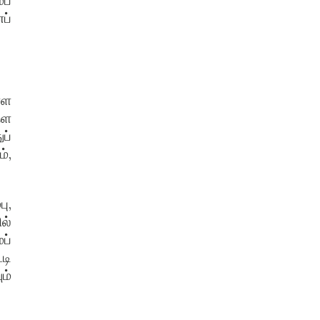
ப்
ப்
்ள
தள
ப்
்,
ு,
ல்
ப்
டி
ம்