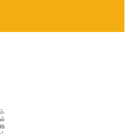
்.
ல்
98