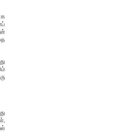
ாக
ப்
ன்
தை
து
ம்
ரு
து
்,
ல்