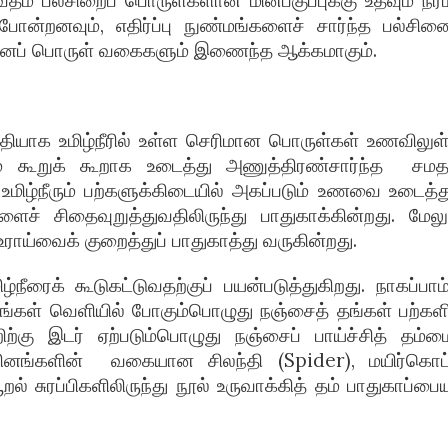
தம் பல்சிறைப் பொருள்களான மின்பகுப்புக்கு உதவும் நீர்ம
போன்றனவும், எதிர்ப்பு நுண்மங்களைச் சார்ந்த பல்சினை
மானப் பொருள் வகைகளும் இணைந்த ஆக்கமாகும்.
தியாக உமிழ்நீரில் உள்ள செரிமான பொருள்கள் உணவிலுள
ம் கூறுக் கூறாக உடைத்து அணுத்திரண்சார்ந்த
சம
மிழ்நீரும் பற்களுக்கிடையில் அகப்படும் உணவை உடைத்து
ைச் சிதைவுறுத்துவதிலிருந்து பாதுகாக்கின்றது. மேலும
 உராய்வைக் குறைத்துப் பாதுகாத்து வருகின்றது.
்நீரைக் கூடுகட்டுவதற்குப் பயன்படுத்துகிறது. நாகப்பாம்ப
்கள் வெளியில் போகும்பொழுது நஞ்சைத் தங்கள் பற்களி
ற்கு இடர் ஏற்படும்பொழுது நஞ்சைப் பாய்ச்சித் தம்மை
ினங்களின்
வகையான சிலந்தி (Spider), மயிர்கொட்
 சுரப்பிகளிலிருந்து நூல் உருவாக்கித் தம் பாதுகாப்பையு