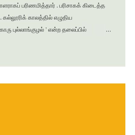
சாளராகப் பரிணமித்தார் . பரிசாகக் கிடைத்த
கல்லூரிக் காலத்தில் எழுதிய
ு புல்லாங்குழல் ’ என்ற தலைப்பில்
சுரபி , ஆனந்தவிகடன் , இதயம் பேசுகிறது ,
ழன் எக்ஸ்பிரஸ் என்று பல இதழ்களில் கதை ,
ுதல் நாவல் ‘ ஆத்தங்கரை ஓரம் ‘
ானது . நர்மதா அணை கட்டப்படுவதற்காக
்பட்டதை அடிப்படையாக கொண்டது இந்நாவல் .