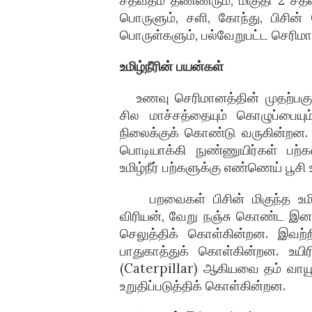
சதவீதம் தண்ணீரும், மிகுதி 2 சதவீ
பொருளும், சளி, கோந்து, பிசின் 
பொருள்களும், பல்வேறுபட்ட செரி
உமிழ்நீரின் பயன்கள்
உணவு செரிமானத்தின் முதற்பகு
சில மாச்சத்தையும் கொழுப்பையு
நிலைக்குக் கொண்டு வருகின்றன. உ
பொடியாக்கி நுண்ணுயிர்கள் பற்கள
உமிழ்நீர் பற்களுக்கு எண்ணெய் பூசி
பறவைகள் பிசின் மிகுந்த உமிழ
விரியன், வேறு நஞ்சு கொண்ட இனங
செலுத்திக் கொள்கின்றன. இவற்றி
பாதுகாத்துக் கொள்கின்றன. உயிர
(Caterpillar) ஆகியவை தம் வாயூறல்
உறுதிப்படுத்திக் கொள்கின்றன.