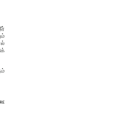
ர்
ம்
ல்
க்
ம்
RE