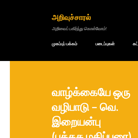
அறிவுச்சாரல்
அறிவைப் பகிர்ந்து கொள்வோம்!
முகப்புப் பக்கம்
படைப்புகள்
கட
வாழ்க்கையே ஒரு
வழிபாடு – வெ.
இறையன்பு
(புத்தக மதிப்புரை)