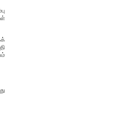
பு
ள்
க்
தி
ம்
து