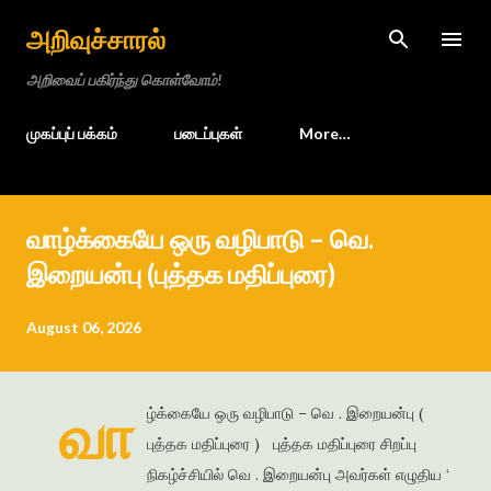
Skip to main content
அறிவுச்சாரல்
அறிவைப் பகிர்ந்து கொள்வோம்!
முகப்புப் பக்கம்
படைப்புகள்
More…
வாழ்க்கையே ஒரு வழிபாடு – வெ.
இறையன்பு (புத்தக மதிப்புரை)
August 06, 2026
வா
ழ்க்கையே ஒரு வழிபாடு – வெ . இறையன்பு (
புத்தக மதிப்புரை ) புத்தக மதிப்புரை சிறப்பு
நிகழ்ச்சியில் வெ . இறையன்பு அவர்கள் எழுதிய ‘