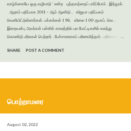
வாழ்க்கையே ஒரு வழிபாடு ’ என்ற புத்தகத்தைப் பார்ப்போம் . இந்நூல்
ஆறாம் பதிப்பாக 2011 - ஆம் ஆண்டு , விஜயா பதிப்பகம்
வெளியிட்டுள்ளார்கள். பக்கங்கள் 1 96, விலை 1 00 ரூபாய். வெ .
இறையன்பு அவர்கள் பள்ளிக் காலத்தில் பல போட்டிகளில் கலந்து
கொண்டு பரிசுகள் பெற்றார் . பேச்சாளராகப் பரிணமித்தார் . பரிசாகக்
கிடைத்த நூல்கள் இலக்கிய ஆர்வத்தை வளர்த்தன . கல்லூரிக்
SHARE
POST A COMMENT
காலத்தில் எழுதிய கவிதைகளைத் தொகுத்து ‘ பூபாளத்திற்கொரு
புல்லாங்குழல் ’ என்ற தலைப்பில் கவிதைத் தொகுப்பை வெளியிட்டார் .
அமுதசுரபி , ஆனந்தவிகடன் , இதயம் பேசுகிறது , தாமரை ,
கணையாழி , புதிய பார்வை , தமிழன் எக்ஸ்பிரஸ் என்று பல இதழ்களில்
கதை , கவிதை , கட்டுரைகளை எழுதியுள்ளார் . முதல் நாவல் ‘
ஆத்தங்கரை ஓரம் ‘ ஜெயகாந்தனின் அணிந்துரையுடன் வெளியானது .
பொற்றாமரை
நர்மதா அணை கட்டப்படுவதற்காக கரையோரத்தில் வசித்த மக்கள்
விரட்டப்பட்டதை அடிப்படையாக கொண்டது இந்நாவல் . இறை...
August 02, 2022