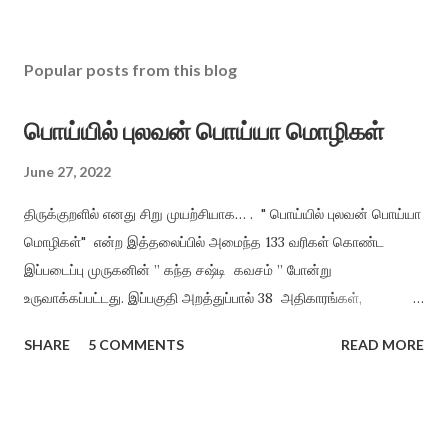
Popular posts from this blog
பொய்யில் புலவன் பொய்யா மொழிகள்
June 27, 2022
திருக்குறளில் எனது சிறு முயற்சியாக… . " பொய்யில் புலவன் பொய்யா
மொழிகள்" என்ற இத்தலைப்பில் அமைந்த 133 வரிகள் கொண்ட
இப்படைப்பு முருகனின் ” கந்த சஷ்டி கவசம் ” போன்று
உருவாக்கப்பட்டது. இப்பகுதி அறத்துப்பால் 38 அதிகாரங்கள்,
பொருட்பால் 70 அதிகாரங்களிலிருந்து மட்டும் சுருங்கச் சொல்லி
SHARE
5 COMMENTS
READ MORE
விளங்க வைத்தல் என்ற முறையில், திருக்குறளின் சாராக அமைத்து
வழங்கியுள்ளேன். அறமும், பொருளும் ஒருவருக்கு அமைந்தால் இன்பம்
தானாகக் கிட்டும் என்ற நோக்கத்தில் அமைக்கப்பட்டது. ”பொய்யில்
புலவன் பொய்யா மொழிகள்” காக்க காக்க அறத்தைக் காக்க (1)