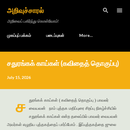
Skip to main content
அறிவுச்சாரல்
அறிவைப் பகிர்ந்து கொள்வோம்!
முகப்புப் பக்கம்
படைப்புகள்
More…
சதுரங்கக் காய்கள் (கவிதைத் தொகுப்பு)
July 15, 2026
ச
துரங்கக் காய்கள் ( கவிதைத் தொகுப்பு ) பாவலர்
வையவன் நாம் புத்தக மதிப்புரை சிறப்பு நிகழ்ச்சியில்
சதுரங்கக் காய்கள் என்ற தலைப்பில் பாவலர் வையவன்
அவர்கள் எழுதிய புத்தகத்தைப் பார்ப்போம் . இப்புத்தகத்தை ஜுலை