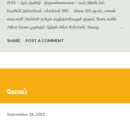
2015 - ஆம் ஆண்டு திருவண்ணாமலை - சுபம் பிரிண்டர்ஸ்
வெளியிட்டுள்ளார்கள். பக்கங்கள் 160 , விலை 125 ரூபாய். பாவலர்
வையவன் அவர்கள் தமிழக எழுத்தாளர்களுள் ஒருவர். மேடைகளில்
அரிமா வென முழங்கும் ஆற்றல் மிக்க பேச்சாளர். அவரது
படைப்புக்களில் நாடு, மொழி, மக்கள், தன்மானம், கல்வி ஆகியவற்றை
SHARE
POST A COMMENT
அடிப்படையாகக் கொண்டு நாவல்கள், சிறுகதைகள், கவிதைத்
தொகுப்புகள், ஆங்கில நூல்கள், கட்டுரை நூல்கள் என ஐம்பதுக்கும்
மேற்பட்டப் படைப்புக்களைப் படைத்தவர். சென்னை அரசு
மேல்நிலைப்பள்ளியில் ஆங்கில ஆசிரியராகவும், மொழிப்
பெயர்ப்பாளராகவும் விளங்கியவர் . தனது மகள் பெயரில் அமைந்த
‘தாரணி பதிப்பகம் ’ மூலம் தமிழிலும் ஆங்கிலத்திலும் பல நூல்களை
கோலம்
வெளியிட்டு வருகிறார். படைப்பிலக்கியத்திற்காகப் பல்வேறு
விருதுகளைப் பெற்றுள்ளார். சதுரங்கக் காய்கள் எனும் தலைப்பில்
அமைந்த இந...
September 26, 2022