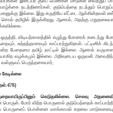
ுடும்பங்கள் இடையர் குலப் பெண்கள் மாடுகள் வைத்துப் பால
ாழ்க்கை நடத்தினார்கள். குடும்பத்தை நடத்தும் பொறுப்பு
மகனுக்கு இல்லை. இது கருதியே வீட்டை ஆள்கின்றவள் என
 சொல் தமிழில் இருக்கிறது. ஆனால், அதற்கு மறுதலைய
்கவில்லை.
 ஒருத்தி, விடியற்காலத்தில் எழுந்து மோரைக் கடைந்து மோர
தையும், சுற்றத்தாரையும் காப்பாற்றுகிறாள். பட்டினிக் கிடந
என்ற பேதைமை தமிழ் நாட்டில் இல்லை. ஆனால் வருமான
ியாகிற வழக்கமும் இல்லை. அறிவுடைய ஒருவன் அளவறிந்
 வள்ளுவப் பெருந்தகையார்,
் கேடில்லை
றள்.478)
ுறைவாயிருப்பினும் கெடுதலில்லை. செலவு அதனைவ
பொருள். மோர் விற்ற பொருளால் குடும்பத்தைக் காப்பாற்ற
்றப் பொருளைப் பொன்னை வாங்காமல் கறவை மாடுகளையும