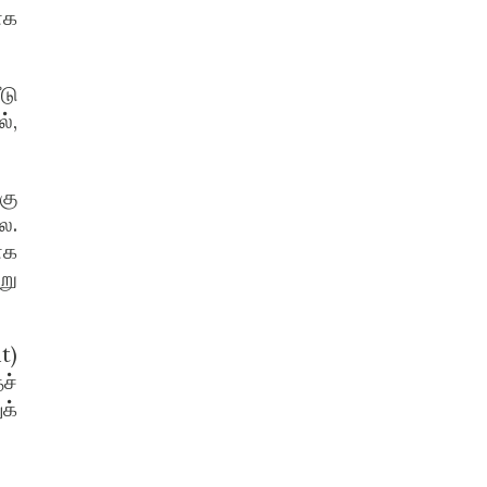
ாக
டு
்,
கு
ை.
ாக
று
t)
ச்
க்