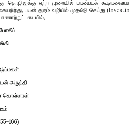
னது தொழிலுக்கு ஏற்ற முறையில் பயன்படக் கூடியவைய
ிந்து, பயன் தரும் வழியில் முதலீடு செய்து (Investin
ாணாற்றுப்படையில்,
 போகிப்
ங்கி
 ஆய்மகள்
ன் அருத்தி
ொன் கொள்ளாள்
உம்
155-166)