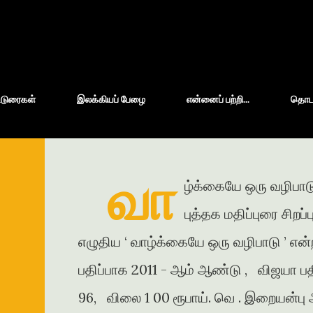
Skip to main content
்டுரைகள்
இலக்கியப் பேழை
என்னைப் பற்றி...
தொடர்
வா
ழ்க்கையே ஒரு வழிபாடு
புத்தக மதிப்புரை சிறப
எழுதிய ‘ வாழ்க்கையே ஒரு வழிபாடு ’ என்
பதிப்பாக 2011 - ஆம் ஆண்டு , விஜயா பதி
96, விலை 1 00 ரூபாய். வெ . இறையன்பு அ