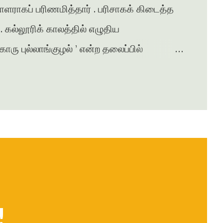
சாளராகப் பரிணமித்தார் . பரிசாகக் கிடைத்த
கல்லூரிக் காலத்தில் எழுதிய
ு புல்லாங்குழல் ’ என்ற தலைப்பில்
சுரபி , ஆனந்தவிகடன் , இதயம் பேசுகிறது ,
ழன் எக்ஸ்பிரஸ் என்று பல இதழ்களில் கதை ,
ுதல் நாவல் ‘ ஆத்தங்கரை ஓரம் ‘
ானது . நர்மதா அணை கட்டப்படுவதற்காக
்பட்டதை அடிப்படையாக கொண்டது இந்நாவல் .
!