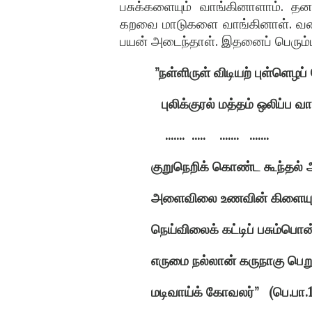
பசுக்களையும் வாங்கினாளாம். த
கறவை மாடுகளை வாங்கினாள். வகையற
பயன் அடைந்தாள். இதனைப் பெரும்ப
”நள்ளிருள் விடியற் புள்ளெழப்
புலிக்குரல் மத்தம் ஒலிப்ப வா
.......
.....
.......
.......
குறுநெறிக் கொண்ட கூந்தல்
அளைவிலை உணவின் கிளையுட
நெய்விலைக் கட்டிப் பசும்ப
எருமை நல்லான் கருநாகு பெறு
மடிவாய்க் கோவலர்”
(பெ.பா.