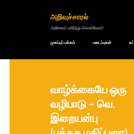
அறிவுச்சாரல்
அறிவைப் பகிர்ந்து கொள்வோம்!
முகப்புப் பக்கம்
படைப்புகள்
கட
வாழ்க்கையே ஒரு
வழிபாடு – வெ.
இறையன்பு
(புத்தக மதிப்புரை)