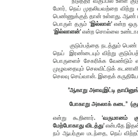
நடுத்தர வகுப்பில் உள்ள க
மோர், நெய் முதலியவற்றை விற்று வ
பெண்ணுக்குத் தான் உள்ளது. ஆண் 
பொருள் தரும்
‘இல்லாள்’
என்ற ஒரு
‘
இல்லாளன்’
என்ற சொல்லை உண்டாக
குடும்பத்தை நடத்தும் பெண்
நெய்
இரண்டையும் விற்று குடும்பத்
பொருளைச் சேகரிக்க வேண்டும் 
முழுவதையும் செலவிட்டுக் கடனாள
செலவு செய்வான். இதைக் கருதியே
”ஆகாறு அளவுஇட்டி தாயினுங
போகாறு அகலாக் கடை”
(கு
என்று கூறினார்
. ‘வருமானம் க
மேற்போகாது விடத்து’
என்பதே இதன் 
நம் ஆயர்குல மடந்தை, நெய் விற