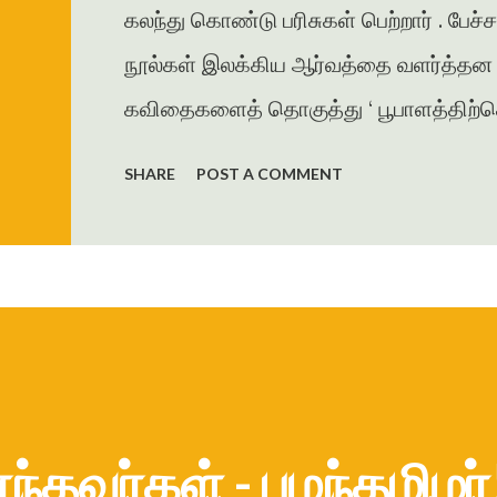
கலந்து கொண்டு பரிசுகள் பெற்றார் . பேச்
நூல்கள் இலக்கிய ஆர்வத்தை வளர்த்தன . 
கவிதைகளைத் தொகுத்து ‘ பூபாளத்திற்கொர
கவிதைத் தொகுப்பை வெளியிட்டார் . அமுத
SHARE
POST A COMMENT
தாமரை , கணையாழி , புதிய பார்வை , தமி
கவிதை , கட்டுரைகளை எழுதியுள்ளார் . ம
ஜெயகாந்தனின் அணிந்துரையுடன் வெளிய
கரையோரத்தில் வசித்த மக்கள் விரட்டப
இறை...
்ந்தவர்கள் - பழந்தமிழர்