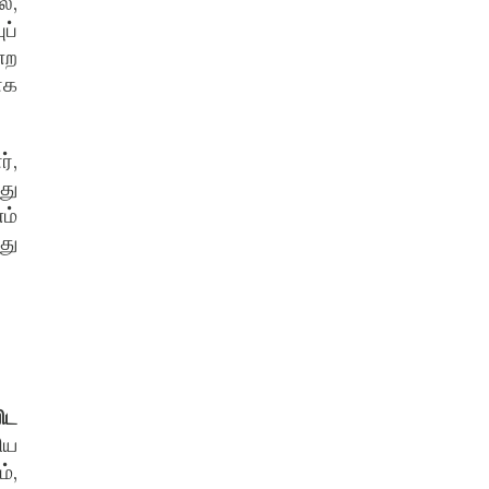
்,
ப்
்ற
ாக
்,
்து
ம்
து
ிட
ிய
்,