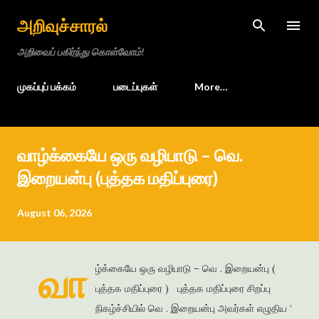
Skip to main content
அறிவுச்சாரல்
அறிவைப் பகிர்ந்து கொள்வோம்!
முகப்புப் பக்கம்
படைப்புகள்
More…
வாழ்க்கையே ஒரு வழிபாடு – வெ.
இறையன்பு (புத்தக மதிப்புரை)
August 06, 2026
வா
ழ்க்கையே ஒரு வழிபாடு – வெ . இறையன்பு (
புத்தக மதிப்புரை ) புத்தக மதிப்புரை சிறப்பு
நிகழ்ச்சியில் வெ . இறையன்பு அவர்கள் எழுதிய ‘