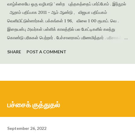
வாழ்க்கையே ஒரு வழிபாடு ’ என்ற புத்தகத்தைப் பார்ப்போம் . இந்நூல்
ஆறாம் பதிப்பாக 2011 - ஆம் ஆண்டு , விஜயா பதிப்பகம்
வெளியிட்டுள்ளார்கள். பக்கங்கள் 1 96, விலை 1 00 ரூபாய். வெ .
இறையன்பு அவர்கள் பள்ளிக் காலத்தில் பல போட்டிகளில் கலந்து
கொண்டு பரிசுகள் பெற்றார் . பேச்சாளராகப் பரிணமித்தார் . பரிசாகக்
கிடைத்த நூல்கள் இலக்கிய ஆர்வத்தை வளர்த்தன . கல்லூரிக்
SHARE
POST A COMMENT
காலத்தில் எழுதிய கவிதைகளைத் தொகுத்து ‘ பூபாளத்திற்கொரு
புல்லாங்குழல் ’ என்ற தலைப்பில் கவிதைத் தொகுப்பை வெளியிட்டார் .
அமுதசுரபி , ஆனந்தவிகடன் , இதயம் பேசுகிறது , தாமரை ,
கணையாழி , புதிய பார்வை , தமிழன் எக்ஸ்பிரஸ் என்று பல இதழ்களில்
கதை , கவிதை , கட்டுரைகளை எழுதியுள்ளார் . முதல் நாவல் ‘
ஆத்தங்கரை ஓரம் ‘ ஜெயகாந்தனின் அணிந்துரையுடன் வெளியானது .
பச்சைக் குத்துதல்
நர்மதா அணை கட்டப்படுவதற்காக கரையோரத்தில் வசித்த மக்கள்
விரட்டப்பட்டதை அடிப்படையாக கொண்டது இந்நாவல் . இறை...
September 26, 2022