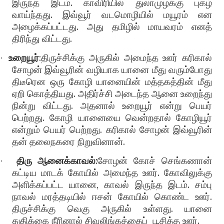
இருந்த இடம்
.
காவிரியில் துலாமுழக்கு புகழ்
வாய்ந்தது
.
இவ்வூர் வடமொழியில் மயூரம் என
அழைக்கப்பட்டது
.
அது தமிழில் மாயவரம் எனத்
திரிந்து விட்டது
.
உறையூர்
:
திருச்சிக்கு அருகில் அமைந்த ஊர் கரிகால்
·
சோழன் இவ்வூரின் வழியாக யானை மீது வரும்போது
திடீரென ஒரு கோழி யானையின் மத்தகத்தின் மீது
ஏறி கொத்தியது
.
அதிர்ச்சி அடைந்த ஆனை உறைந்து
நின்று விட்டது
.
அதனால் உறையூர் என்று பெயர்
பெற்றது
.
கோழி யானையை வென்றதால் கோழியூர்
என்றும் பெயர் பெற்றது
.
கரிகால் சோழன் இவ்வூரின்
தன் தலைநகரை நிறுவினான்
.
திரு ஆனைக்காவல்
:
சோழன் கோச் செங்கணான்
·
கட்டிய மாடக் கோயில் அமைந்த ஊர்
.
கோவிலுக்கு
அளிக்கப்பட்ட யானை
,
காவல் இருந்த இடம்
.
சம்பு
நாவல் மரத்தடியில் ஈசன் கோயில் கொண்ட ஊர்
.
திருச்சிக்கு வெகு அருகில் உள்ளது
.
யானை
துதிக்கை நீரினால் சிவலிங்கத்தைப்
பூசித்த ஊர்
.