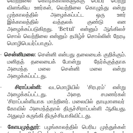
வெற்றிலை கொடிக்கால்களுக்கு பெயர் பெற்று
விளங்கிய ஊர்கள்
,
வெற்றிலை கொழுந்து என்று
முற்காலத்தில் அழைக்கப்பட்ட ஒரு ஊர்
இக்காலத்தில் வத்தலக் குண்டு என
அழைக்கப்படுகிறது
. ‘Betul’
என்னும் ஆங்கிலச்
சொல் வெற்றிலை என்னும் தமிழ்ச் சொல்லின் நேரடி
மொழிபெயர்ப்பாகும்
.
சென்னிமலை
:
சென்னி என்பது தலையைக் குறிக்கும்
.
·
மனிதத் தலையைக் போன்று
நேர்க்குத்தாக
அமைந்த மலை சென்னி மலை என்று
அழைக்கப்பட்டது
.
சிராப்பள்ளி
:
வடமொழியில்
‘
சிரபுரம்
’
என்று
·
அழைக்கப்பட்டது
.
அதை சமணர்கள்
‘
சிராப்பள்ளியாக மாற்றினர்
.
மலையில் தாயுமானவர்
கோவில் அமைந்த்தால் திருச்சிராப்பள்ளி ஆகியது
.
அதுவும் சுருங்கி திருச்சியாகிவிட்டது
.
கோயமுத்தூர்
:
பழங்காலத்தில் பெரிய முத்துக்கள்
·