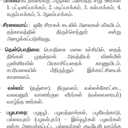
பாக்கம்
:கடற்கரைக்கு அருகில் அமைந்த சிறு ஊர்கள்
·
1. பட்டினப்பாக்கம், 2. மடிப்பாக்கம், 3. கல்பாக்கம், 4.
கரும்பாக்கம், 5. ஆலம்பாக்கம்.
சீரலைவாய்
:
ஒரே சீராகக் கடலில் அலைகள் வீசுமிடம்.
·
தற்காலத்தில் திருச்செந்தூர் என்று
அழைக்கப்படுகிறது.
தென்பொதிகை
: பொதிகை மலை உச்சியில், தைத்
·
திங்கள் முதல்நாள் அகத்தியர் விண்மீன்
முன்னிரவில் பிரகாசிப்பதைக் காணுமிடம்.
சபரிமலையில் மீதிருந்தும் இக்காட்சியைக்
காணலாம்.
வல்லம்
: (தஞ்சை), திருவலம், வல்லக்கோட்டை,
·
வலவனூர் வாணர்குல வீரர்கள் (வல்லவரையர்)
வாழ்ந்த ஊர்கள்.
பழயாறை
: பழவூர், பழவந்தாங்கல், பழவேற்காடு,
·
பல்லவபுரம் (பழவர்புரம்) – இவ்வூர்கள் பழவர்கள்
என்று அழைக்கப்பட்ட பல்லவர்கள் குடியேறி வாழ்ந்த