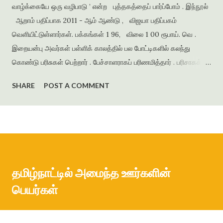
வாழ்க்கையே ஒரு வழிபாடு ’ என்ற புத்தகத்தைப் பார்ப்போம் . இந்நூல்
ஆறாம் பதிப்பாக 2011 - ஆம் ஆண்டு , விஜயா பதிப்பகம்
வெளியிட்டுள்ளார்கள். பக்கங்கள் 1 96, விலை 1 00 ரூபாய். வெ .
இறையன்பு அவர்கள் பள்ளிக் காலத்தில் பல போட்டிகளில் கலந்து
கொண்டு பரிசுகள் பெற்றார் . பேச்சாளராகப் பரிணமித்தார் . பரிசாகக்
கிடைத்த நூல்கள் இலக்கிய ஆர்வத்தை வளர்த்தன . கல்லூரிக்
SHARE
POST A COMMENT
காலத்தில் எழுதிய கவிதைகளைத் தொகுத்து ‘ பூபாளத்திற்கொரு
புல்லாங்குழல் ’ என்ற தலைப்பில் கவிதைத் தொகுப்பை வெளியிட்டார் .
அமுதசுரபி , ஆனந்தவிகடன் , இதயம் பேசுகிறது , தாமரை ,
கணையாழி , புதிய பார்வை , தமிழன் எக்ஸ்பிரஸ் என்று பல இதழ்களில்
கதை , கவிதை , கட்டுரைகளை எழுதியுள்ளார் . முதல் நாவல் ‘
ஆத்தங்கரை ஓரம் ‘ ஜெயகாந்தனின் அணிந்துரையுடன் வெளியானது .
தமிழ்நாட்டில் அமைந்த ஊர்களின்
நர்மதா அணை கட்டப்படுவதற்காக கரையோரத்தில் வசித்த மக்கள்
பெயர்கள்
விரட்டப்பட்டதை அடிப்படையாக கொண்டது இந்நாவல் . இறை...