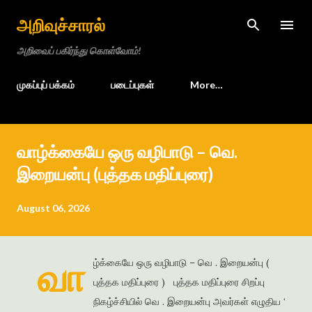
Skip to main content
அறிவுச்சாரல்
அறிவைப் பகிர்ந்து கொள்வோம்!
முகப்புப் பக்கம்
படைப்புகள்
More…
வாழ்க்கையே ஒரு வழிபாடு – வெ.
இறையன்பு (புத்தக மதிப்புரை)
August 06, 2026
வா
ழ்க்கையே ஒரு வழிபாடு – வெ . இறையன்பு (
புத்தக மதிப்புரை ) புத்தக மதிப்புரை சிறப்பு
நிகழ்ச்சியில் வெ . இறையன்பு அவர்கள் எழுதிய ‘