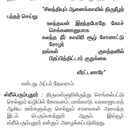
”
சிலந்தியும் ஆனைக்காவில் திருநீழற்
பந்தற் செய்து
உலந்தவன் இறந்தபோதே கோச்
செங்கணானுமாக
கலந்த நீர் காவிரி சூழ் சோனாட்டு
சோழர்
தங்கள்
குலத்தனில்
பிறப்பித்திட்டார்
குறுக்கை
வீரட்டனாரே
”
என்பது அப்பர் தேவராம்
.
ஸ்ரீபெரும்புதூர்
:
திருவள்ளூரிலிருந்து செங்கல்பட்டு
·
செல்லும் வழியில் கோவளம்
,
மாங்காடு
,
வரலாஜாபாத்
ஆகிய ஊர்களுக்கு செல்லும் சாலைகள் அமைந்த
இடம் பெரும்மாத்தூர் ஆகும்
.
இவ்வூர்
ஸ்ரீபெரும்புதூர் என்றும் அழைக்கப்படுகிறது
.