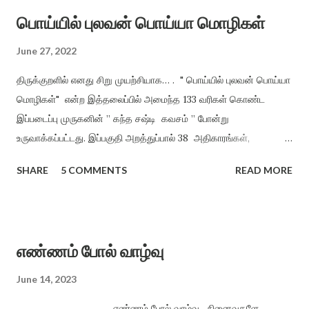
பொய்யில் புலவன் பொய்யா மொழிகள்
June 27, 2022
திருக்குறளில் எனது சிறு முயற்சியாக… . " பொய்யில் புலவன் பொய்யா
மொழிகள்" என்ற இத்தலைப்பில் அமைந்த 133 வரிகள் கொண்ட
இப்படைப்பு முருகனின் ” கந்த சஷ்டி கவசம் ” போன்று
உருவாக்கப்பட்டது. இப்பகுதி அறத்துப்பால் 38 அதிகாரங்கள்,
பொருட்பால் 70 அதிகாரங்களிலிருந்து மட்டும் சுருங்கச் சொல்லி
SHARE
5 COMMENTS
READ MORE
விளங்க வைத்தல் என்ற முறையில், திருக்குறளின் சாராக அமைத்து
வழங்கியுள்ளேன். அறமும், பொருளும் ஒருவருக்கு அமைந்தால் இன்பம்
தானாகக் கிட்டும் என்ற நோக்கத்தில் அமைக்கப்பட்டது. ”பொய்யில்
புலவன் பொய்யா மொழிகள்” காக்க காக்க அறத்தைக் காக்க (1)
எண்ணம் போல் வாழ்வு
காக்க காக்கக் குறளைக் காக்க உலக மொழிகளில் ஒப்பற்ற நூலாம்,
நோக்க நோக்க பெயா்த்து நோக்க மனிதன் கற்று மனிதம் காக்க
June 14, 2023
ஐம்பொறி உணா்வை காக்க காக்க புகழுடன் வாழ ஒழுக்கம் காக்க
எண்ணம் போல் வாழ்வு நினைவுகளே