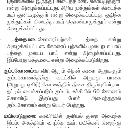
(
குளங்களில் இருந்து
)
கிடைத்த ஊர்
.
கோயமுத்தூர்
என்று அழைக்கப்பட்டது
.
சிறிய முத்துக்கள் கிடைத்த
ஊர் குனியமுத்தூர் என்று அழைக்கப்பட்டது
.
குழிந்த
முத்துக்கள் கிடைத்த ஊர் தொண்டாமுத்தூர் என்று
அழைக்கப்பட்டது
.
பத்தைமடை
:
கோரைப்புற்கள் பத்தை என்று
·
அழைக்கப்பட்டன
.
கோரைப் புற்களில் முடைநடா பாய்
பத்தை முடைப் பாய் என்று அழைக்கப்பட்டது
.
இப்போது பத்தமடை என்று அழைக்கப்படுகிறது
.
கும்பகோணம்
:
காவிரி ஆறும் அதன் கிளை ஆறுகளும்
·
கும்பகோணத்திற்கு வடக்கில் அறுபது பாகை
(
அறுபது டிகிரி
)
கோணத்தில் திசை திரும்புகின்றன
.
தட்டில் வைக்கப்படும் கும்பம்
,
உச்சியில்
60
கோணம்
கொண்டு இருப்பது போல் அமைந்ததால்
கும்பகோணம் என்று பெயர் பெற்றது
.
மயிலாடுதுறை
:
காவிரியில் குளியல் துறை அமைந்த
·
இடம்
.
அகத்தியர் வாழ்ந்த ஊர்
.
மயில்கள் நிறைந்து