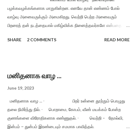
அறநெறி வாழ்வை இறைவழி காக்க வானம் பொய்யா வளத்தைக்
பழக்கவழக்கங்களாக மாறுகின்றன. எனவே தான் எண்ணம் போல்
காக்க பசிப்பிணி யில்லா உலகைக் காக்க பற்றற்ற வாழ்வை பரிவுடன்
வாழ்வு அனைவருக்கும் அமைகிறது. வெற்றி பெற்ற அனைவரும்
காக்க அறத்தைக் காக்க அன்பைக் காக்க (2) குறையிலா வாழ்வை
பிறரைத் தன் நடத்தையால் மகிழ்விக்க நினைத்தவர்களே என்பதை
குணமுடன் காக்க இல்லற வாழ்வுடன் நல்லறம் காக்க பண்பொடு பயனும்
நாம் நினைவில் நிறுத்த வேண்டும். · வங்கியில் பணத்தைச்
அறத்துடன் காக்க வாழ்க வாழ்க வளமுடன் வாழ்க வாழ்க வாழ்க...
SHARE
2 COMMENTS
READ MORE
சேமிப்பதைவிட இதயத்தில் இனிய எண்ணங்களைச் சேமிப்பது
மகிழ்ச்சியான வாழ்விற்கு உதவும் வைப்பு நிதியாகும். ·
மனம் - மகிழ்ச்சி அளிக்காத நிகழ்வுகளை மறந்து விடும்
இயல்புடையது. · வெறுப்பு - மனத்தையும், உணர்வையும்
மனிதனாக வாழ ...
பற்றிக் கொண்டுள்ள தொற்று நோய். எனவே வெறுப்பிற்கு விடுதலை
தரும்வரை மகிழ்ச்சி நம்மை அணுகாது. · கடமையைச்
June 19, 2023
செய்யுங்கள், மகிழ்ச்சியை அறுவடை செய்யலாம். நன்மை, தீமை என்று
மனிதனாக வாழ ... · பிறர் உன்னை தூற்றும் பொழுது
எது நடந்...
தலை நிமிர்ந்து நில். · பொறாமை, கோபம், வீண் மயக்கம் போன்ற
குணங்களை விரோதிகளாக எண்ணுதல். · வெற்றி - தோல்வி,
இன்பம் – துன்பம் இரண்டையும் சமமாக பாவித்தல்.
உண்மைக்குப் புறம்பானவற்றைச் செய்யாதிருத்தல். · நண்பர்கள்