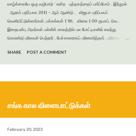
வாழ்க்கையே ஒரு வழிபாடு ’ என்ற புத்தகத்தைப் பார்ப்போம் . இந்நூல்
ஆறாம் பதிப்பாக 2011 - ஆம் ஆண்டு , விஜயா பதிப்பகம்
வெளியிட்டுள்ளார்கள். பக்கங்கள் 1 96, விலை 1 00 ரூபாய். வெ .
இறையன்பு அவர்கள் பள்ளிக் காலத்தில் பல போட்டிகளில் கலந்து
கொண்டு பரிசுகள் பெற்றார் . பேச்சாளராகப் பரிணமித்தார் . பரிசாகக்
கிடைத்த நூல்கள் இலக்கிய ஆர்வத்தை வளர்த்தன . கல்லூரிக்
SHARE
POST A COMMENT
காலத்தில் எழுதிய கவிதைகளைத் தொகுத்து ‘ பூபாளத்திற்கொரு
புல்லாங்குழல் ’ என்ற தலைப்பில் கவிதைத் தொகுப்பை வெளியிட்டார் .
அமுதசுரபி , ஆனந்தவிகடன் , இதயம் பேசுகிறது , தாமரை ,
கணையாழி , புதிய பார்வை , தமிழன் எக்ஸ்பிரஸ் என்று பல இதழ்களில்
கதை , கவிதை , கட்டுரைகளை எழுதியுள்ளார் . முதல் நாவல் ‘
ஆத்தங்கரை ஓரம் ‘ ஜெயகாந்தனின் அணிந்துரையுடன் வெளியானது .
சங்க கால விளையாட்டுக்கள்
நர்மதா அணை கட்டப்படுவதற்காக கரையோரத்தில் வசித்த மக்கள்
விரட்டப்பட்டதை அடிப்படையாக கொண்டது இந்நாவல் . இறை...
February 20, 2023