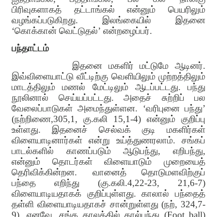
பிரிவுகளாகத் தட்டாங்கல் என்னும் பெயரிலும்
வழங்கப்படுகிறது. இலங்கையில் இதனை
‘கொக்கான் வெட்டுதல்’ என்றழைப்பர்.
பந்தாட்டம்
இதனை மகளிர் மட்டுமே ஆடினர்.
இவ்விளையாட்டு வீட்டிற்கு வெளியிலும் முற்றத்திலும்
மாடத்திலும் மணல் மேட்டிலும் ஆடப்பட்டது. பந்து
நூலினால் செய்யப்பட்டது. அதைச் சுற்றிப் பல
வேலைப்பாடுகள் அமைந்துள்ளன. ‘வரிபுனை பந்து’
(நற்றிணை,305,1, கு.கலி 15,1-4) என்னும் குறிப்பு
உள்ளது. இதனைச் செல்வக் குடி மகளிர்கள்
விளையாடினார்கள் என்று உய்த்துணரலாம். சங்கப்
பாடல்களில் காணப்படும் ஆடுபந்து, எறிபந்து,
என்னும் தொடர்கள் விளையாடும் முறையைத்
தெரிவிக்கின்றன. வானைத் தொடுமளவிற்குப்
பந்தை எறிந்து (கு.கலி.4,22-23, 21,6-7)
விளையாடியதாகக் குறிப்புள்ளது. காலால் பந்தைத்
தள்ளி விளையாடியதாகச் சான்றுள்ளது (நற், 324,7-
9). எனவே, சங்க காலத்தில் கால்பந்து (Foot ball)