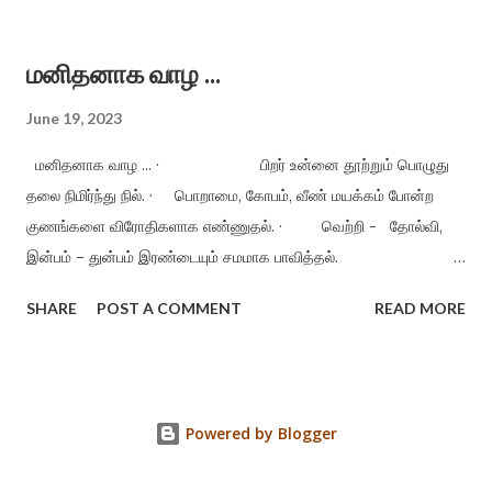
மனம் - மகிழ்ச்சி அளிக்காத நிகழ்வுகளை மறந்து விடும்
இயல்புடையது. · வெறுப்பு - மனத்தையும், உணர்வையும்
மனிதனாக வாழ ...
பற்றிக் கொண்டுள்ள தொற்று நோய். எனவே வெறுப்பிற்கு விடுதலை
தரும்வரை மகிழ்ச்சி நம்மை அணுகாது. · கடமையைச்
June 19, 2023
செய்யுங்கள், மகிழ்ச்சியை அறுவடை செய்யலாம். நன்மை, தீமை என்று
மனிதனாக வாழ ... · பிறர் உன்னை தூற்றும் பொழுது
எது நடந்...
தலை நிமிர்ந்து நில். · பொறாமை, கோபம், வீண் மயக்கம் போன்ற
குணங்களை விரோதிகளாக எண்ணுதல். · வெற்றி - தோல்வி,
இன்பம் – துன்பம் இரண்டையும் சமமாக பாவித்தல்.
உண்மைக்குப் புறம்பானவற்றைச் செய்யாதிருத்தல். · நண்பர்கள்
SHARE
POST A COMMENT
READ MORE
இல்லை என்றாலும் பரவாயில்லை. பகைவர்கள் இல்லாமல் வாழ முயற்சி
செய்தல். · ம னத்திடத்தோடு வாழ்தல், ஏற்றத் தாழ்வு இல்லா
மனநிலையுடன் இருத்தல். · மனிதனுக்கு உரியது - கலங்காத
அறிவு, அன்பு நிறைந்த மனம், ஆரோக்கியமான உடல். ·
Powered by Blogger
எதற்கும் அஞ்சாதே - பயம் நம்மை கோழையாக்கி விடும்.
எவரையும் வெறுக்...