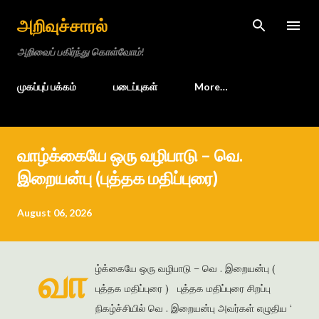
Skip to main content
அறிவுச்சாரல்
அறிவைப் பகிர்ந்து கொள்வோம்!
முகப்புப் பக்கம்
படைப்புகள்
More…
வாழ்க்கையே ஒரு வழிபாடு – வெ.
இறையன்பு (புத்தக மதிப்புரை)
August 06, 2026
வா
ழ்க்கையே ஒரு வழிபாடு – வெ . இறையன்பு (
புத்தக மதிப்புரை ) புத்தக மதிப்புரை சிறப்பு
நிகழ்ச்சியில் வெ . இறையன்பு அவர்கள் எழுதிய ‘