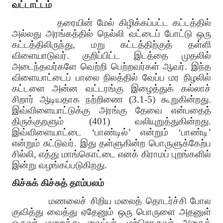
வட்டாட்டம்
தரையின் மேல் கிழிக்கப்பட்ட கட்டத்தில்
அல்லது அரங்கத்தில் நெல்லி வட்டைப் போட்டு ஒரு
கட்டத்திலிருந்து, மறு கட்டத்திற்குத் தள்ளி
விளையாடுவர். குறிப்பிட்ட இடத்தை முதலில்
அடைந்தவர்களே வெற்றி பெற்றவர்கள் ஆவர். இந்த
விளையாட்டைப் பாலை நிலத்தில் வேப்ப மர நிழலில்
கட்டளை அன்ன வட்டரங்கு இழைத்துக் கல்லாச்
சிறார் ஆடியதாக நற்றிணை (3.1-5) கூறுகின்றது.
இவ்விளையாட்டுக்கு அரங்கு தேவை என்பதைத்
திருக்குறளும் (401) வலியுறுத்துகின்றது.
இவ்விளையாட்டை ‘பாண்டில்’ என்றும் ‘பாண்டி’
என்றும் சுட்டுவர். இது தள்ளுகின்ற பொருளுக்கேற்ப
சில்லி, எத்து மாங்கொட்டை எனக் கிராமப் புறங்களில்
இன்று வழங்கப்படுகிறது.
கிச்சுக் கிச்சுத் தாம்பலம்
மணலைச் சிறிய மலைத் தொடர்ச்சி போல
குவித்து வைத்து ஏதேனும் ஒரு பொருளை அதனுள்
ஒருவர் மறைத்து வைப்பர். மற்றொருவர் அதைக்