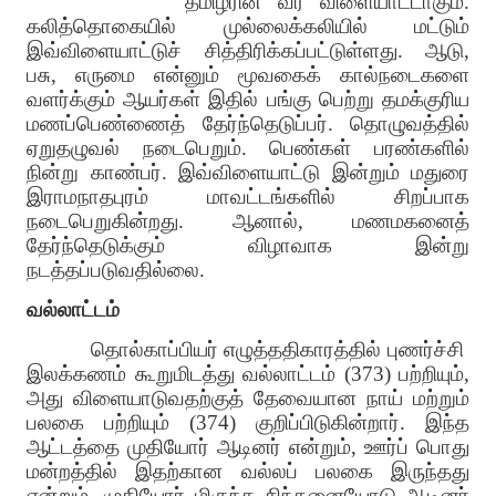
தமிழரின் வீர விளையாட்டாகும்.
கலித்தொகையில் முல்லைக்கலியில் மட்டும்
இவ்விளையாட்டுச் சித்திரிக்கப்பட்டுள்ளது. ஆடு,
பசு, எருமை என்னும் மூவகைக் கால்நடைகளை
வளர்க்கும் ஆயர்கள் இதில் பங்கு பெற்று தமக்குரிய
மணப்பெண்ணைத் தேர்ந்தெடுப்பர். தொழுவத்தில்
ஏறுதழுவல் நடைபெறும். பெண்கள் பரண்களில்
நின்று காண்பர். இவ்விளையாட்டு இன்றும் மதுரை
இராமநாதபுரம் மாவட்டங்களில் சிறப்பாக
நடைபெறுகின்றது. ஆனால், மணமகனைத்
தேர்ந்தெடுக்கும் விழாவாக இன்று
நடத்தப்படுவதில்லை.
வல்லாட்டம்
தொல்காப்பியர் எழுத்ததிகாரத்தில் புணர்ச்சி
இலக்கணம் கூறுமிடத்து வல்லாட்டம் (373) பற்றியும்,
அது விளையாடுவதற்குத் தேவையான நாய் மற்றும்
பலகை பற்றியும் (374) குறிப்பிடுகின்றார். இந்த
ஆட்டத்தை முதியோர் ஆடினர் என்றும், ஊர்ப் பொது
மன்றத்தில் இதற்கான வல்லப் பலகை இருந்தது
என்றும், முதியோர் மிகுந்த சிந்தனையோடு ஆடினர்