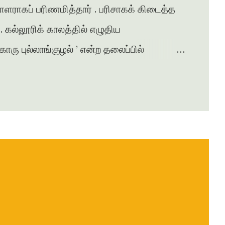
சாளராகப் பரிணமித்தார் . பரிசாகக் கிடைத்த
கல்லூரிக் காலத்தில் எழுதிய
ு புல்லாங்குழல் ’ என்ற தலைப்பில்
சுரபி , ஆனந்தவிகடன் , இதயம் பேசுகிறது ,
ழன் எக்ஸ்பிரஸ் என்று பல இதழ்களில் கதை ,
ுதல் நாவல் ‘ ஆத்தங்கரை ஓரம் ‘
ானது . நர்மதா அணை கட்டப்படுவதற்காக
்பட்டதை அடிப்படையாக கொண்டது இந்நாவல் .