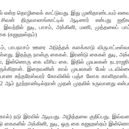
் என்ற தொழிலைக் காட்டுவது. இது முனிதாண்டவம் எனவு
சிவன் திருவாலாங்காட்டில் ஆடினார் என்பது ஐதீகம
. இவற்றில் துடி, பாசம், அக்கினி, மணி, முத்தலைப் பாம்
 கை (கஜஹஸ்தம்)
ம், பாபநாசம் ஊரை அடுத்தக் களக்காடு விருபாட்டீஸ்வர
ள்ளது. இதற்கு நான்கு கைகள். இரண்டு கைகள் துடி, அக்
, இன்னொரு கை வீசிய கை. இதில் முயலகன் நடராஜரி
ருக்கிறான். இறைவனின் கால் முயலகன் மேல் படவில்ல
கல்யாண சுந்தரேஸ்வரர் கோவிலில் பஞ்ச லோக காளிதாண்
.12 ஆம் நூற்றாண்டில்தான் முதன் முதலில் உருவானது என்பா
கால்) நடு இரவில் ஆடியது. அழித்தலை குறிப்பது. இவ்வ
ண்டு கைகளில் அக்கினி, துடி, ஒரு கை கஜஹஸ்தம் இன்னொ