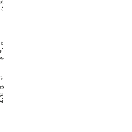
ல்
ல்
்.
ம்
கை
்.
து
ு.
ள்