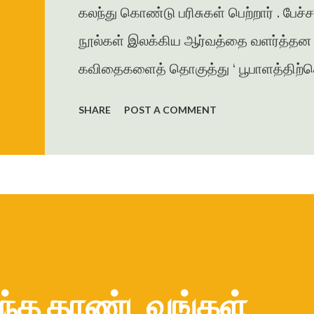
கலந்து கொண்டு பரிசுகள் பெற்றார் . பேச்
நூல்கள் இலக்கிய ஆர்வத்தை வளர்த்தன . 
கவிதைகளைத் தொகுத்து ‘ பூபாளத்திற்கொர
கவிதைத் தொகுப்பை வெளியிட்டார் . அமுத
SHARE
POST A COMMENT
தாமரை , கணையாழி , புதிய பார்வை , தமி
கவிதை , கட்டுரைகளை எழுதியுள்ளார் . ம
ஜெயகாந்தனின் அணிந்துரையுடன் வெளிய
கரையோரத்தில் வசித்த மக்கள் விரட்டப
இறை...
ந்த தாண்டவங்கள்