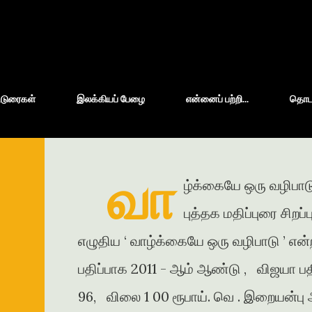
Skip to main content
்டுரைகள்
இலக்கியப் பேழை
என்னைப் பற்றி...
தொடர்
வா
ழ்க்கையே ஒரு வழிபாடு
புத்தக மதிப்புரை சிறப
எழுதிய ‘ வாழ்க்கையே ஒரு வழிபாடு ’ என்
பதிப்பாக 2011 - ஆம் ஆண்டு , விஜயா பதி
96, விலை 1 00 ரூபாய். வெ . இறையன்பு அ