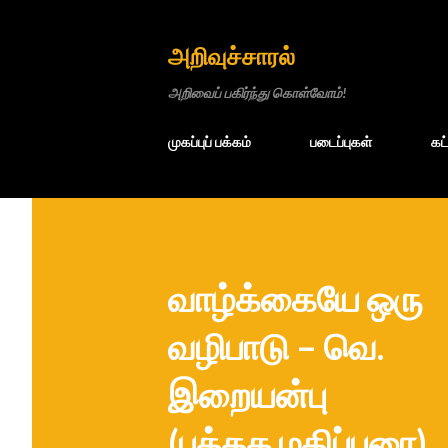
அறிவுச்சாரல்
அறிவைப் பகிர்ந்து கொள்வோம்!
முகப்புப் பக்கம்
படைப்புகள்
கட
வாழ்க்கையே ஒரு
வழிபாடு – வெ.
இறையன்பு
(புத்தக மதிப்புரை)