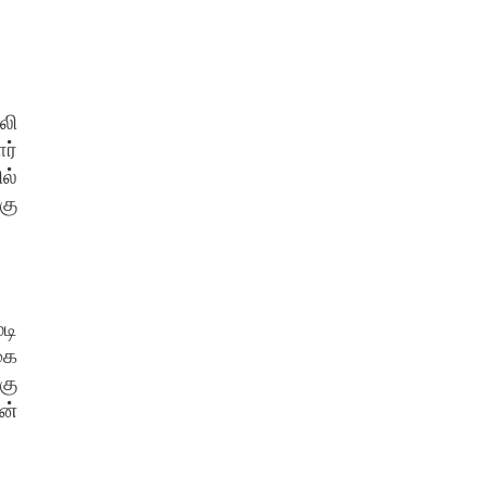
லி
ர்
ல்
கு
டி
கை
கு
ன்