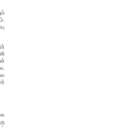
ம்
்.
பு
ர்
னி
ன்
ை.
டவ
ர்
கை
ரு