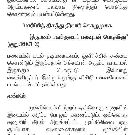
அரும்புகளைப் பலவாக நிறைத்துப் பொதிந்து
கொணரவும் பயன்பட்டுள்ளது
.
”
மாரிப்பித்
திகத்து
நீர்வார்
கொழுமுகை
இருபனம்
பசுங்குடைப்
பலவுடன்
பொதிந்து
”
(
குறு
.168:1-2)
பனையின் மடல் தடிமனாகவும்
,
குளிர்ச்சித் தன்மை
கொண்டும் இருப்பதால் பிச்சியின் அரும்பு வாடாமல்
இருக்கும் பொருட்டு இவ்வாறு
வைத்திருப்பர்
.
இன்றும் நுங்கு
,
விசிறி
,
பனையோலை
மடல் பயன்பாட்டில் உள்ளது
.
மூங்கில்
மூங்கில் உள்ளீடற்றும்
,
ஒவ்வொரு கணுவின்
இடையில் தடுப்பு போலும் காணப்படும்
.
ஒவ்வொரு
கணுவிற் கீழும் அறுக்கப்பட்ட மூங்கிலினை ஒரு
குப்பியாக வடிவமைக்கலாம்
.
மூங்கிலின்