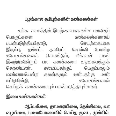
பழங்கால தமிழர்களின்
உண்கலன்கள்
சங்க
காலத்தில் இயற்கையாக உள்ள பலவிதப்
பொருட்களை உண்கலன்களாகப்
பயன்படுத்தியதோடு
,
செயற்கையாக
இரும்பு
,
தங்கம்
,
தாமிரம்
,
வெள்ளி போன்ற
உலோகங்களைக் கொண்டும்
,
பீங்கான்
,
மண்
இவற்றினின்றும் பல கலன்களை வடிவமைத்துக்
கொண்டனர்
.
சமைப்பதற்குப் பெரும்பாலும்
மண்ணாலியன்ற கலன்களும் உண்பதற்கு மண்
மட்டுமின்றி
,
உலோகங்களா
ல்
செய்தக்
கலன்களையும் பயன்படுத்தியுள்ளனர்
.
இலை
உண்கலன்கள்
ஆம்பலிலை
,
தாமரையிலை
,
தேக்கிலை
,
வா
ழையிலை
,
பனையோலையில்
செய்த
குடை
,
மூங்கில்