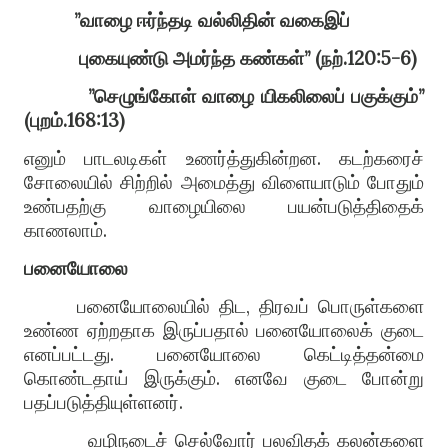
”
வாழை
ஈர்ந்தடி
வல்லிதின்
வகைஇப்
புகையுண்டு
அமர்ந்த
கண்கள்
” (
நற்
.120:5-6)
”
செழுங்கோள்
வாழை
யிகலிலைப்
பகுக்கும்
”
(
புறம்
.168:13)
எனும் பாடலடிகள் உணர்த்துகின்றன
.
கடற்கரைச்
சோலையில் சிற்றில் அமைத்து விளையாடும் போதும்
உண்பதற்கு வாழையிலை பயன்படுத்திதைக்
காணலாம்
.
பனையோலை
பனையோலையில் திட
,
திரவ
ப்
பொருள்களை
உண்ண ஏற்றதாக இருப்பதால் பனையோலைக் குடை
எனப்பட்டது
.
பனையோலை கெட்டித்தன்மை
கொண்டதாய் இருக்கும்
.
எனவே குடை போன்று
பதப்படுத்தியுள்ளனர்
.
வழிநடைச் செல்வோர் பலவிதக் கலன்களை