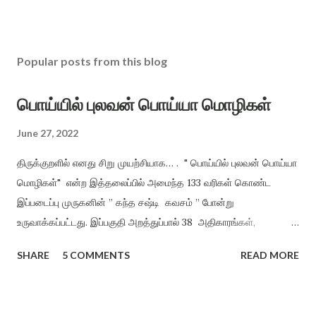
Popular posts from this blog
பொய்யில் புலவன் பொய்யா மொழிகள்
June 27, 2022
திருக்குறளில் எனது சிறு முயற்சியாக… . " பொய்யில் புலவன் பொய்யா
மொழிகள்" என்ற இத்தலைப்பில் அமைந்த 133 வரிகள் கொண்ட
இப்படைப்பு முருகனின் ” கந்த சஷ்டி கவசம் ” போன்று
உருவாக்கப்பட்டது. இப்பகுதி அறத்துப்பால் 38 அதிகாரங்கள்,
பொருட்பால் 70 அதிகாரங்களிலிருந்து மட்டும் சுருங்கச் சொல்லி
SHARE
5 COMMENTS
READ MORE
விளங்க வைத்தல் என்ற முறையில், திருக்குறளின் சாராக அமைத்து
வழங்கியுள்ளேன். அறமும், பொருளும் ஒருவருக்கு அமைந்தால் இன்பம்
தானாகக் கிட்டும் என்ற நோக்கத்தில் அமைக்கப்பட்டது. ”பொய்யில்