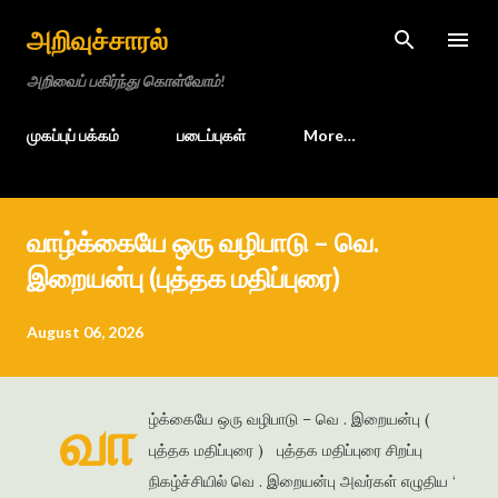
Skip to main content
அறிவுச்சாரல்
அறிவைப் பகிர்ந்து கொள்வோம்!
முகப்புப் பக்கம்
படைப்புகள்
More…
வாழ்க்கையே ஒரு வழிபாடு – வெ.
இறையன்பு (புத்தக மதிப்புரை)
August 06, 2026
வா
ழ்க்கையே ஒரு வழிபாடு – வெ . இறையன்பு (
புத்தக மதிப்புரை ) புத்தக மதிப்புரை சிறப்பு
நிகழ்ச்சியில் வெ . இறையன்பு அவர்கள் எழுதிய ‘