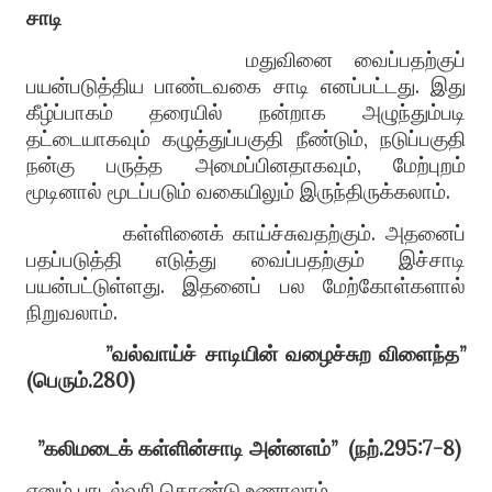
சாடி
மதுவினை வைப்பதற்குப்
பயன்படுத்தி
ய
பாண்டவகை சாடி எனப்பட்டது
.
இது
கீழ்ப்பாகம் தரையில் நன்றாக அழுந்தும்படி
தட்டையாகவும் கழுத்துப்பகுதி நீண்டும்
,
நடுப்பகுதி
நன்கு பருத்த அமைப்பினதாகவும்
,
மேற்புறம்
மூடினால் மூடப்படும் வகையிலும் இருந்திருக்கலாம்
.
கள்ளினைக் காய்ச்சுவதற்கும்
.
அதனைப்
பதப்படுத்தி எடுத்து வைப்பதற்கும் இச்சாடி
பயன்பட்டுள்ளது
.
இதனைப் பல மேற்கோள்களால்
நிறுவலாம்
.
”
வல்வாய்ச்
சாடியின்
வழைச்சுற
விளைந்த
”
(
பெரும்
.280)
”
கலிமடைக்
கள்ளின்சாடி
அன்னஎம்
”
(
நற்
.295:7-8)
எனும் பாடல்வரி கொண்டு உணரலாம்
.