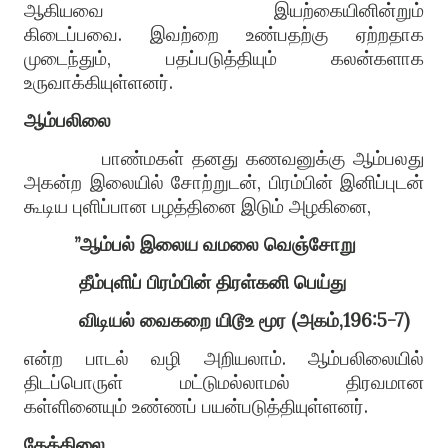
ஆகியவை இயற்கையினின்றும்
கிடைப்பவை
.
இவற்றை உண்பதற்கு ஏற்றதாக
முடைந்தும்
,
பதப்படுத்தியும் கலன்களாக
உருவாக்கியுள்ளனர்
.
ஆம்பலிலை
பாண்மகள் தனது கணவனுக்கு ஆம்பலது
அகன்ற இலையில் சோற்றுடன்
,
பிரம்பின் இனிப்புடன்
கூடிய புளிப்பான பழத்தினை இடும் அழகினை
,
”
ஆம்பல்
இலைய
வமலை
வெ
ஞ்
சோறு
தீம்புளிப்
பிரம்பின்
திரள்கனி
பெய்து
விடியல்
வைகறை
யிடூஉ
மூர
(
அகம்
,196:5-7)
என்ற
பாடல் வழி அறியலாம்
.
ஆம்பலிலையில்
திடப்பொருள் மட்டுமல்லாமல் திரவமான
கள்ளினையும் உண்ணப் பயன்படுத்தியுள்ளனர்
.
தேக்கிலை