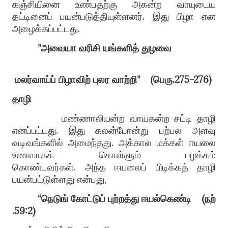
கஞ்சியினை உண்பதற்கு அகன்ற வாயுடைய
தட்டினைப் பயன்படுத்தியுள்ளனர்
.
இது பிழா என
அழைக்கப்பட்டது
.
”
அவையா
வரிசி
யங்களித்
துழவை
மலர்வாய்ப்
பிழாவிற்
புலர
வாற்றி
”
(
பெரு
.275-276)
தாழி
மண்ணாலியன்ற வாயகன்ற சட்டி தாழி
எனப்பட்டது
.
இது கலன்போன்று பற்பல அளவு
வடிவங்களில் அமைந்தது
.
அக்கால மக்கள் ஈயலை
உணவாகக் கொள்ளும் பழக்கம்
கொண்டவர்கள்
.
அ
ந்த ஈ
யலைப் பிடிக்க
த்
தாழி
பயன்பட்டுள்ளது என்பது
,
“
நெடுங்
கோட்டுப்
புற்றத்து
ஈயல்கெண்டி
(
நற்
.59:2)