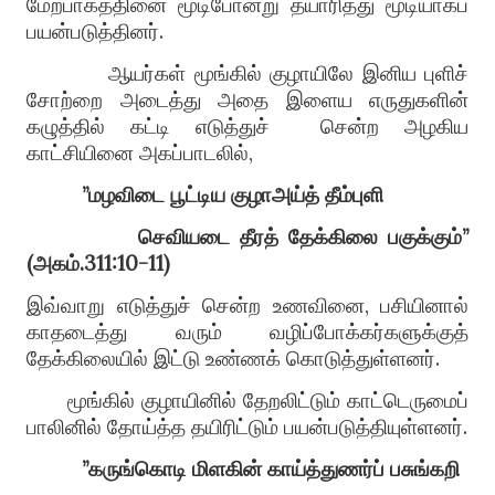
மேற்பாகத்தினை மூடிபோன்று தயாரித்து மூடியாகப்
பயன்படுத்தினர்
.
ஆயர்கள் மூங்கில் குழாயிலே இனிய புளிச்
சோற்றை அடைத்து அ
தை
இளைய எருதுகளின்
கழுத்தில் கட்டி எடுத்துச்
சென்ற அழகிய
காட்சியினை அகப்பாடலில்
,
”
மழவிடை
பூட்டிய
குழாஅய்த்
தீம்புளி
செவியடை
தீரத்
தேக்கிலை
பகுக்கும்
”
(
அகம்
.311:10-11)
இவ்வாறு எடுத்துச் சென்ற உணவினை
,
பசி
யி
னால்
காதடைத்து வரும் வழிப்போக்கர்களுக்குத்
தேக்
கி
லையில் இட்டு உண்ணக் கொடுத்துள்ளனர்
.
மூங்கில் குழாயினில் தேற
லி
ட்டும் காட்டெருமைப்
பாலினில் தோய்த்த தயிரிட்டும் பயன்படுத்தியுள்ளனர்
.
”
கருங்கொடி
மிளகின்
காய்த்துணர்ப்
பசுங்கறி