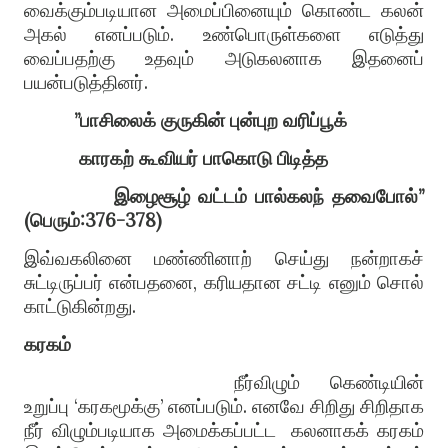
வைக்கும்படியான அமைப்பினையும் கொண்ட கலன்
அகல் எனப்படும்
.
உண்பொருள்களை எடுத்து
வைப்பதற்கு உதவும் அடுகலனாக இதனைப்
பயன்படுத்தினர்
.
”
பாசிலைக்
குருகின்
புன்புற
வரிப்பூக்
காரகற்
கூவியர்
பாகொடு
பிடித்த
இழைசூழ்
வட்டம்
பால்கலந்
தவைபோல்
”
(
பெரும்
:376-378)
இவ்வகலினை மண்ணினாற் செய்து நன்றாகச்
சுட்டிருப்பர் என்பதனை
,
கரியதான சட்டி எனும் சொல்
காட்டுகின்றது
.
கரகம்
நீர்
வி
ழும் கெண்டியின்
உறுப்பு
‘
கரகமூக்கு
’
எனப்படும்
.
எனவே சிறிது சிறிதாக
நீர் விழும்படியாக அமைக்கப்பட்ட
கலனாகக் கரகம்