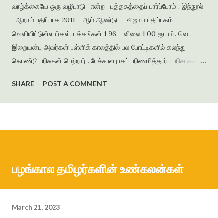
வாழ்க்கையே ஒரு வழிபாடு ’ என்ற புத்தகத்தைப் பார்ப்போம் . இந்நூல்
ஆறாம் பதிப்பாக 2011 - ஆம் ஆண்டு , விஜயா பதிப்பகம்
வெளியிட்டுள்ளார்கள். பக்கங்கள் 1 96, விலை 1 00 ரூபாய். வெ .
இறையன்பு அவர்கள் பள்ளிக் காலத்தில் பல போட்டிகளில் கலந்து
கொண்டு பரிசுகள் பெற்றார் . பேச்சாளராகப் பரிணமித்தார் . பரிசாகக்
கிடைத்த நூல்கள் இலக்கிய ஆர்வத்தை வளர்த்தன . கல்லூரிக்
SHARE
POST A COMMENT
காலத்தில் எழுதிய கவிதைகளைத் தொகுத்து ‘ பூபாளத்திற்கொரு
புல்லாங்குழல் ’ என்ற தலைப்பில் கவிதைத் தொகுப்பை வெளியிட்டார் .
அமுதசுரபி , ஆனந்தவிகடன் , இதயம் பேசுகிறது , தாமரை ,
கணையாழி , புதிய பார்வை , தமிழன் எக்ஸ்பிரஸ் என்று பல இதழ்களில்
கதை , கவிதை , கட்டுரைகளை எழுதியுள்ளார் . முதல் நாவல் ‘
ஆத்தங்கரை ஓரம் ‘ ஜெயகாந்தனின் அணிந்துரையுடன் வெளியானது .
பழங்கால தமிழர்களின் உண்கலன்கள்
நர்மதா அணை கட்டப்படுவதற்காக கரையோரத்தில் வசித்த மக்கள்
விரட்டப்பட்டதை அடிப்படையாக கொண்டது இந்நாவல் . இறை...
March 21, 2023