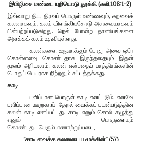
இமிழிசை
மண்டை
யுறியொடு
தூக்கி
(
கலி
,108:1-2)
இவ்வாறு திட
,
திரவப் பொருள் உண்ணவும்
,
கறவைக்
கலனாகவும்
,
கலம் விளங்கியதோடு அளவையாகவும்
பின்பற்றப்படுகிறது
.
நெல் போன்ற தானியங்களை
அளக்
கக்
கலம் உதவியுள்ளது
.
கலன்களை உருவாக்கும் போது அவை ஒரே
கொள்ளளவு கொண்டதாக இருந்ததையும் இதன்
மூலம் அறியலாம்
.
கலன் என்ப
தைப்
பாத்திரங்களின்
பொதுப் பெயராக நிற்றலும் சுட்டத்தக்கது
.
காடி
புளிப்பான பொருள் காடி எனப்படும்
.
எனவே
புளிப்பான ஊறுகாய்
,
தேறல் வைக்கப் பயன்படுத்தின
கலன் காடி எனப்பட்டது
.
காடி எனும் சொல் கழுத்து
எனும் பொருளையும்
கொண்டது
.
பெரும்பாணாற்றுப்படை
,
”
காடி
வைத்த
கலனுடைய
மூக்கின்
” (57)