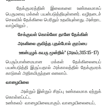
தேக்குமரத்தின் இலைகளை உண்கலமாகப்
பெருமளவு மக்கள் பயன்படுத்தியுள்ளனர்
.
வழிநடைச்
செலவில் தேக்கிலை பெரிதும் உதவியுள்ளது
.
அன்றாட
வாழ்விலும்
,
சேக்குவள்
கொல்லோ
தானே
தேக்கின்
அகலிலை
குவித்த
புதல்போல்
குரம்பை
ஊன்புழுக்
கயரு
மூன்றில்
” (
அகம்
,315:15-17)
பெரும்பான்மையான மக்கள் தேக்கிலையைப்
பயன்படுத்தி இருப்பதால் அக்காலத்தில் தேக்குமரக்
காடுகள் அதிகமிருந்தன எனலாம்
.
வாழையிலை
அன்றும் இன்றும் சிறப்பு உண்கலமாக ஏற்றுக்
கொள்ளப்பட்ட
உண்கலம்
வாழையிலையாகும்
.
வாழையிலையைப்
,