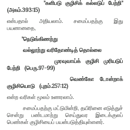
”
களிபடு குழிசிக் கல்லடுப் பேற்றி
”
(
அகம்
.393:15)
என்பதால் அறியலாம்
.
சமைப்பதற்கு இது
பயனானதை
,
”
நெடுங்கிணற்று
வல்லூற்று வரிதோண்டித் தொல்லை
முரவுவாய்க் குழிசி முரியடுப்
பேற்றி
(
பெரு
.97-99)
வெண்கோ டோன்றாக்
குழிசியொடு
(
புறம்
.257:12)
என்ற வரிகள் மூலம் உணரலாம்
.
சமைப்பதற்கு மட்டுமின்றி
,
தயிரினை எடுத்துச்
சென்று பண்டமாற்று செய்துவர இடைக்குலப்
பெண்கள் குழிசியைப் பயன்படுத்தியுள்ளனர்
.