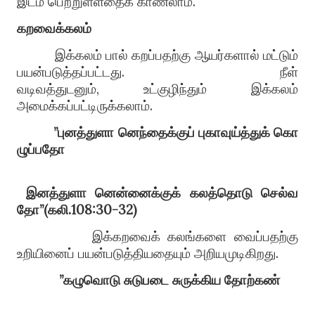
இடம் பெற்றுள்ளதைக் காணலாம்
.
கறவைக்கலம்
இக்கலம் பால் கறப்பதற்கு ஆயர்களால் மட்டும்
பயன்படுத்தப்பட்டது
.
நீள்
வடிவத்துடனும்
,
உட்குழிந்தும் இக்கலம்
அமைக்கப்பட்டிருக்கலாம்
.
”
புனத்துளா
னெந்தைக்குப்
புகாவுய்த்துக்
கொ
ழுப்பதோ
இனத்துளா
னென்னைக்குக்
கலத்தொடு
செல்வ
தோ
”(
கலி
.108:30-32)
இக்கறவைக் கலங்களை வைப்பதற்கு
உறியினைப் பயன்படுத்தியதையும் அறியமுடிகிறது
.
”
கழுவொடு
சுடுபடை
சுருக்கிய
தோற்கண்