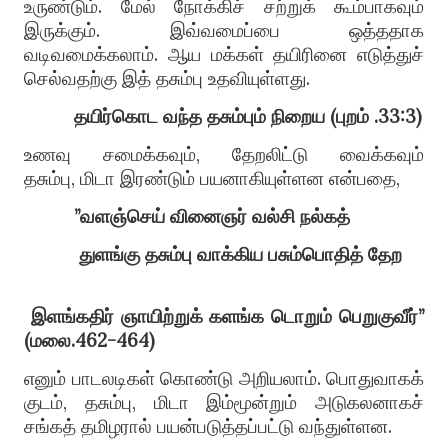
உருண்டும்
.
மேல் நோக்கிச் சற்றுக் கூம்பாகவும்
இருக்கும்
.
இவ்வமைப்பை ஒத்ததாக
வடிவமைக்கலாம்
.
ஆய மக்கள் தயிரினை எடுத்துச்
செல்வதற்கு இத் தசும்பு உதவியுள்ளது
.
தயிர்கொட வந்த தசும்பும் நிறைய
(
புறம்
.33:3)
உணவு சமைக்கவும்
,
தேறலிட்டு வைக்கவும்
தசும்பு
,
மிடா இரண்டும் பயனாகியுள்ளன என்பதை
,
”
வளஞ்செய்
வினைஞர்
வல்சி
நல்கத்
துளங்கு
தசும்பு
வாக்கிய
பசும்பொதித்
தேற
இளங்கதிர்
ஞாயிற்றுக்
களங்க
டொறும்
பெறுகுவீர்
”
(
மலை
.462-464)
எனும் பாடலடிகள் கொண்டு அறியலாம்
.
பொதுவாகக்
குடம்
,
தசும்பு
,
மிடா இம்மூன்றும் அ
டு
கலனாகச்
சங்கத் தமிழரால் பயன்படுத்தப்பட்டு வந்துள்ளன
.