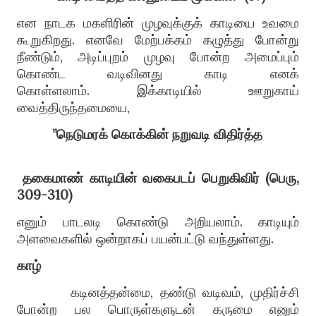
என நாடக மகளிரின் முழவுக்குக் காடியை உவமை
கூறுகிறது
.
எனவே மேற்பக்கம் கழுத்து போன்று
நீண்டும்
,
அடிப்புறம் முழவு போன்ற அமைப்பும்
கொண்ட வடிவினது காடி எனக்
கொள்ளலாம்
.
இக்காடியில் ஊறுகாய்
வைத்திருந்தமையை
,
”
நெடுமரக்
கொக்கின்
நறுவடி
விதிர்த்த
தகைமாண்
காடியின்
வகைபடப்
பெறுகிவிர்
(
பெரு
,
309-310)
எனும் பாடலடி கொண்டு அறியலாம்
.
காடியும்
அளவைகளில் ஒன்றாகப் பயன்பட்டு வந்துள்ளது
.
காழ்
கடினத்தன்மை
, த
ண்டு வடிவம்
,
முதிர்ச்சி
போன்ற பல பொருள்களுடன் கருமை எனும்