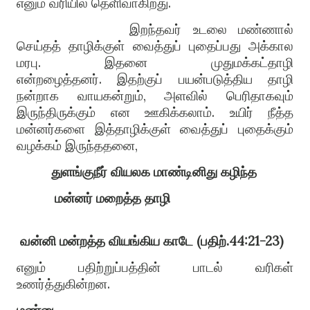
எனும் வரியில் தெளிவாகிறது
.
இறந்தவர் உடலை மண்ணால்
செய்த
த்
தாழிக்குள் வைத்துப் புதைப்ப
து
அக்கால
மரபு
.
இதனை முதுமக்கட்தாழி
என்றழைத்தனர்
.
இதற்குப் பயன்படுத்தி
ய
தாழி
நன்றாக வாயகன்றும்
,
அளவில் பெரிதாகவும்
இருந்திருக்கும் என ஊகிக்கலாம்
.
உயிர் நீத்த
மன்னர்களை இத்தாழிக்குள் வைத்துப் புதைக்கும்
வழக்கம் இருந்ததனை
,
துளங்குநீர்
வியலக
மாண்டினிது
கழிந்த
மன்னர்
மறைத்த
தாழி
வன்னி
மன்றத்த
வியங்கிய
காடே
(
பதிற்
.44:21-23)
எனும் பதிற்றுப்பத்தின் பாடல் வரிகள்
உணர்த்துகின்றன
.