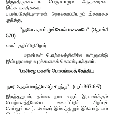
இருந்திருக்கலாம்
.
பெரும்பாலும் அந்தணர்கள்
இக்கரகத்தினைப்
பயன்படுத்தியுள்ளனர்
.
தொல்காப்பியரும் இக்கரகம்
குறித்து
,
”
நூலே
கரகம்
முக்கோல்
ம
ணை
யே
”
(
தொல்
.1
570)
எனக் குறிப்பிடுகிறார்
.
அரசர்கள் பொற்கலத்தினிலே கள்ளுண்டு
இன்புறுவதை வழக்கமாகக் கொண்டிருந்தனர்
.
”
பாசிழை
மகளிர்
பொலங்கலத்
தேந்திய
நாரி
தேறல்
மாந்திமகிழ்
சிறந்து
”
(
புறம்
.367
:6-7)
இருந்ததுடன்
,
தம்மை நாடி வரும் இரவலர்க்கும்
பொற்கலத்திலேயே உணவிட்டுச் சிறப்புச்
செய்துள்ளனர்
.
செல்வர் இல்லத்திலும் இ
ப்
பொற்கலம்