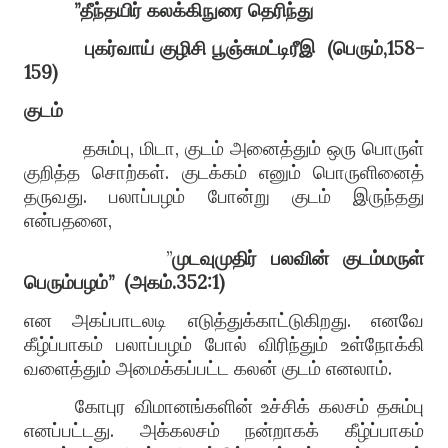
”
தீந்தயிர் கலக்கிநுரை தெரிந்து
புகர்வாய் குழிசி பூஞ்சுமட்டிரீஇ
(
பெரும்
,158-
159)
குடம்
தசும்பு
,
மிடா
,
குடம் அனைத்தும் ஒரு பொருள்
குறித்த சொற்கள்
.
குடக்கம் எனும் பொருளினைத்
தருவது
.
பலாப்பழம் போன்று குடம் இருந்தது
என்பதனை
,
”
முடவுமுதிர் பலவின் குடம்மருள்
பெரும்பழம்
”
(
அகம்
.352:1)
என அகப்பாடலடி எடுத்துக்காட்டுகிறது
.
எனவே
கீழ்ப்பாகம் பலாப்பழம் போல் விரிந்தும் உள்நோக்கி
வளைத்தும் அமைக்கப்பட்ட கலன் குடம் எனலாம்
.
கோபுர விமானங்களின் உச்சிக் கலசம் தசும்பு
எனப்பட்டது
.
அக்கலசம் நன்றாகக் கீழ்ப்பாகம்