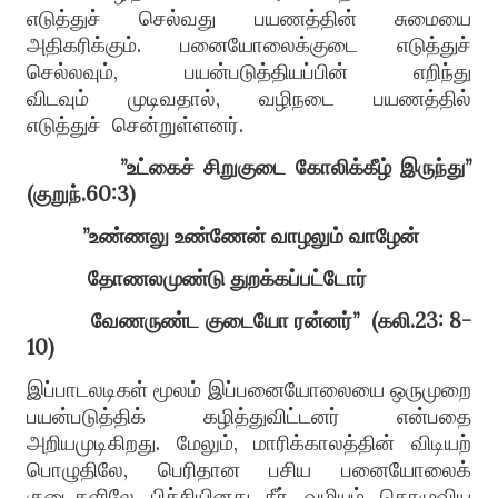
எடுத்துச் செல்வது பயணத்தின் சுமையை
அதிகரிக்கும்
.
பனையோலைக்குடை எடுத்துச்
செல்லவும்
,
பயன்படுத்தியப்பின் எறிந்து
விடவும்
முடிவதால்,
வழிநடை பயணத்தில்
எடுத்துச்
சென்றுள்ளனர்
.
”
உட்கைச்
சிறுகுடை
கோலிக்கீழ்
இருந்து
”
(
குறுந்
.60:3)
”
உண்ணலு
உண்ணேன்
வாழலும்
வாழேன்
தோணலமுண்டு
துறக்கப்பட்டோர்
வேணருண்ட
குடையோ
ரன்னர்
”
(
கலி
.23: 8-
10)
இப்பாடலடிகள் மூலம் இப்பனையோலையை ஒருமுறை
பயன்படுத்திக் கழித்துவிட்டனர் என்பதை
அறியமுடிகிறது
.
மேலும்
,
மாரிக்காலத்தின் விடியற்
பொழுதிலே
,
பெரிதான பசிய பனையோலைக்
குடைகளிலே பிச்சியினது நீர் வழியும் கொழுவிய