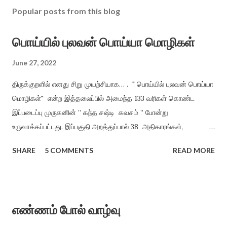
Popular posts from this blog
பொய்யில் புலவன் பொய்யா மொழிகள்
June 27, 2022
திருக்குறளில் எனது சிறு முயற்சியாக… . " பொய்யில் புலவன் பொய்யா
மொழிகள்" என்ற இத்தலைப்பில் அமைந்த 133 வரிகள் கொண்ட
இப்படைப்பு முருகனின் ” கந்த சஷ்டி கவசம் ” போன்று
உருவாக்கப்பட்டது. இப்பகுதி அறத்துப்பால் 38 அதிகாரங்கள்,
பொருட்பால் 70 அதிகாரங்களிலிருந்து மட்டும் சுருங்கச் சொல்லி
SHARE
5 COMMENTS
READ MORE
விளங்க வைத்தல் என்ற முறையில், திருக்குறளின் சாராக அமைத்து
வழங்கியுள்ளேன். அறமும், பொருளும் ஒருவருக்கு அமைந்தால் இன்பம்
தானாகக் கிட்டும் என்ற நோக்கத்தில் அமைக்கப்பட்டது. ”பொய்யில்
புலவன் பொய்யா மொழிகள்” காக்க காக்க அறத்தைக் காக்க (1)
எண்ணம் போல் வாழ்வு
காக்க காக்கக் குறளைக் காக்க உலக மொழிகளில் ஒப்பற்ற நூலாம்,
நோக்க நோக்க பெயா்த்து நோக்க மனிதன் கற்று மனிதம் காக்க