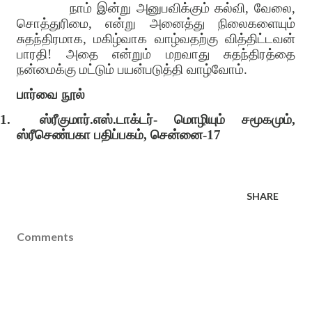
நாம் இன்று அனுபவிக்கும் கல்வி, வேலை,
சொத்துரிமை, என்று அனைத்து நிலைகளையும்
சுதந்திரமாக, மகிழ்வாக வாழ்வதற்கு வித்திட்டவன்
பாரதி! அதை என்றும் மறவாது சுதந்திரத்தை
நன்மைக்கு மட்டும் பயன்படுத்தி வாழ்வோம்.
பார்வை நூல்
1.
ஸ்ரீகுமார்.எஸ்.டாக்டர்- மொழியும் சமூகமும்,
ஸ்ரீசெண்பகா பதிப்பகம், சென்னை-17
SHARE
Comments