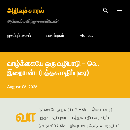
Skip to main content
அறிவுச்சாரல்
அறிவைப் பகிர்ந்து கொள்வோம்!
முகப்புப் பக்கம்
படைப்புகள்
More…
வாழ்க்கையே ஒரு வழிபாடு – வெ.
இறையன்பு (புத்தக மதிப்புரை)
August 06, 2026
வா
ழ்க்கையே ஒரு வழிபாடு – வெ . இறையன்பு (
புத்தக மதிப்புரை ) புத்தக மதிப்புரை சிறப்பு
நிகழ்ச்சியில் வெ . இறையன்பு அவர்கள் எழுதிய ‘