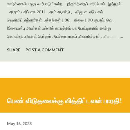
வாழ்க்கையே ஒரு வழிபாடு ’ என்ற புத்தகத்தைப் பார்ப்போம் . இந்நூல்
ஆறாம் பதிப்பாக 2011 - ஆம் ஆண்டு , விஜயா பதிப்பகம்
வெளியிட்டுள்ளார்கள். பக்கங்கள் 1 96, விலை 1 00 ரூபாய். வெ .
இறையன்பு அவர்கள் பள்ளிக் காலத்தில் பல போட்டிகளில் கலந்து
கொண்டு பரிசுகள் பெற்றார் . பேச்சாளராகப் பரிணமித்தார் . பரிசாகக்
கிடைத்த நூல்கள் இலக்கிய ஆர்வத்தை வளர்த்தன . கல்லூரிக்
SHARE
POST A COMMENT
காலத்தில் எழுதிய கவிதைகளைத் தொகுத்து ‘ பூபாளத்திற்கொரு
புல்லாங்குழல் ’ என்ற தலைப்பில் கவிதைத் தொகுப்பை வெளியிட்டார் .
அமுதசுரபி , ஆனந்தவிகடன் , இதயம் பேசுகிறது , தாமரை ,
கணையாழி , புதிய பார்வை , தமிழன் எக்ஸ்பிரஸ் என்று பல இதழ்களில்
கதை , கவிதை , கட்டுரைகளை எழுதியுள்ளார் . முதல் நாவல் ‘
ஆத்தங்கரை ஓரம் ‘ ஜெயகாந்தனின் அணிந்துரையுடன் வெளியானது .
பெண் விடுதலைக்கு வித்திட்டவன் பாரதி!
நர்மதா அணை கட்டப்படுவதற்காக கரையோரத்தில் வசித்த மக்கள்
விரட்டப்பட்டதை அடிப்படையாக கொண்டது இந்நாவல் . இறை...
May 16, 2023