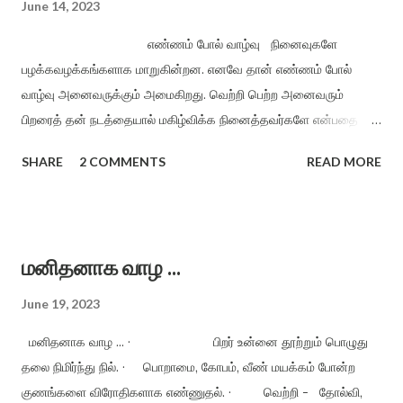
June 14, 2023
ஐம்பொறி உணா்வை காக்க காக்க புகழுடன் வாழ ஒழுக்கம் காக்க
எண்ணம் போல் வாழ்வு நினைவுகளே
அறநெறி வாழ்வை இறைவழி காக்க வானம் பொய்யா வளத்தைக்
பழக்கவழக்கங்களாக மாறுகின்றன. எனவே தான் எண்ணம் போல்
காக்க பசிப்பிணி யில்லா உலகைக் காக்க பற்றற்ற வாழ்வை பரிவுடன்
வாழ்வு அனைவருக்கும் அமைகிறது. வெற்றி பெற்ற அனைவரும்
காக்க அறத்தைக் காக்க அன்பைக் காக்க (2) குறையிலா வாழ்வை
பிறரைத் தன் நடத்தையால் மகிழ்விக்க நினைத்தவர்களே என்பதை
குணமுடன் காக்க இல்லற வாழ்வுடன் நல்லறம் காக்க பண்பொடு பயனும்
நாம் நினைவில் நிறுத்த வேண்டும். · வங்கியில் பணத்தைச்
அறத்துடன் காக்க வாழ்க வாழ்க வளமுடன் வாழ்க வாழ்க வாழ்க...
SHARE
2 COMMENTS
READ MORE
சேமிப்பதைவிட இதயத்தில் இனிய எண்ணங்களைச் சேமிப்பது
மகிழ்ச்சியான வாழ்விற்கு உதவும் வைப்பு நிதியாகும். ·
மனம் - மகிழ்ச்சி அளிக்காத நிகழ்வுகளை மறந்து விடும்
இயல்புடையது. · வெறுப்பு - மனத்தையும், உணர்வையும்
மனிதனாக வாழ ...
பற்றிக் கொண்டுள்ள தொற்று நோய். எனவே வெறுப்பிற்கு விடுதலை
தரும்வரை மகிழ்ச்சி நம்மை அணுகாது. · கடமையைச்
June 19, 2023
செய்யுங்கள், மகிழ்ச்சியை அறுவடை செய்யலாம். நன்மை, தீமை என்று
மனிதனாக வாழ ... · பிறர் உன்னை தூற்றும் பொழுது
எது நடந்...
தலை நிமிர்ந்து நில். · பொறாமை, கோபம், வீண் மயக்கம் போன்ற
குணங்களை விரோதிகளாக எண்ணுதல். · வெற்றி - தோல்வி,