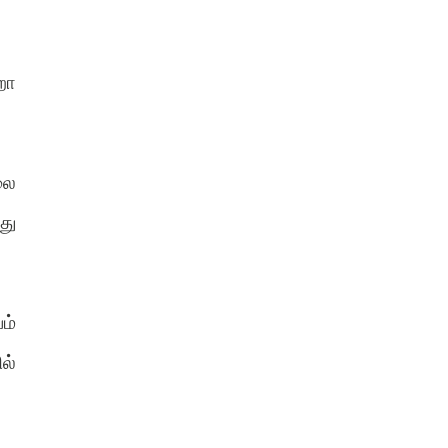
றோ
லை
து
ம்
ல்