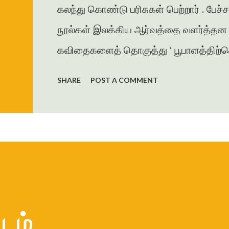
கலந்து கொண்டு பரிசுகள் பெற்றார் . பேச்
நூல்கள் இலக்கிய ஆர்வத்தை வளர்த்தன . 
கவிதைகளைத் தொகுத்து ‘ பூபாளத்திற்கொர
கவிதைத் தொகுப்பை வெளியிட்டார் . அமுத
SHARE
POST A COMMENT
தாமரை , கணையாழி , புதிய பார்வை , தமி
கவிதை , கட்டுரைகளை எழுதியுள்ளார் . ம
ஜெயகாந்தனின் அணிந்துரையுடன் வெளிய
கரையோரத்தில் வசித்த மக்கள் விரட்டப
இறை...
டம்