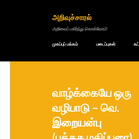
அறிவுச்சாரல்
அறிவைப் பகிர்ந்து கொள்வோம்!
முகப்புப் பக்கம்
படைப்புகள்
கட
வாழ்க்கையே ஒரு
வழிபாடு – வெ.
இறையன்பு
(புத்தக மதிப்புரை)