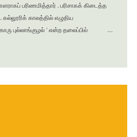
சாளராகப் பரிணமித்தார் . பரிசாகக் கிடைத்த
கல்லூரிக் காலத்தில் எழுதிய
ு புல்லாங்குழல் ’ என்ற தலைப்பில்
சுரபி , ஆனந்தவிகடன் , இதயம் பேசுகிறது ,
ழன் எக்ஸ்பிரஸ் என்று பல இதழ்களில் கதை ,
ுதல் நாவல் ‘ ஆத்தங்கரை ஓரம் ‘
ானது . நர்மதா அணை கட்டப்படுவதற்காக
்பட்டதை அடிப்படையாக கொண்டது இந்நாவல் .