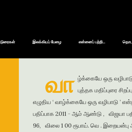
Skip to main content
்டுரைகள்
இலக்கியப் பேழை
என்னைப் பற்றி...
தொடர்
வா
ழ்க்கையே ஒரு வழிபாடு
புத்தக மதிப்புரை சிறப
எழுதிய ‘ வாழ்க்கையே ஒரு வழிபாடு ’ என்
பதிப்பாக 2011 - ஆம் ஆண்டு , விஜயா பதி
96, விலை 1 00 ரூபாய். வெ . இறையன்பு அ