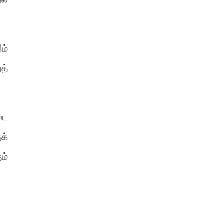
ம்
த்
டை
க்
ம்