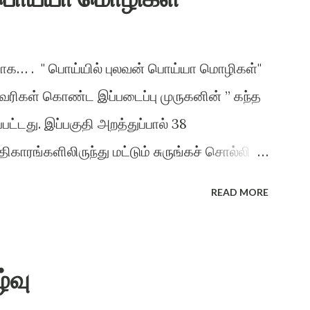
சியாக… . " பொய்யில் புலவன் பொய்யா மொழிகள்"
வரிகள் கொண்ட இப்படைப்பு முருகனின் ” கந்த
பட்டது. இப்பகுதி அறத்துப்பால் 38
காரங்களிலிருந்து மட்டும் சுருங்கச் சொல்லி
 திருக்குறளின் சாராக அமைத்து
READ MORE
ும் ஒருவருக்கு அமைந்தால் இன்பம் தானாகக்
்கப்பட்டது. ”பொய்யில் புலவன் பொய்யா
் காக்க (1) காக்க காக்கக் குறளைக் காக்க
்வு
 நோக்க நோக்க பெயா்த்து நோக்க மனிதன் கற்று