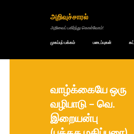
அறிவுச்சாரல்
அறிவைப் பகிர்ந்து கொள்வோம்!
முகப்புப் பக்கம்
படைப்புகள்
கட
வாழ்க்கையே ஒரு
வழிபாடு – வெ.
இறையன்பு
(புத்தக மதிப்புரை)