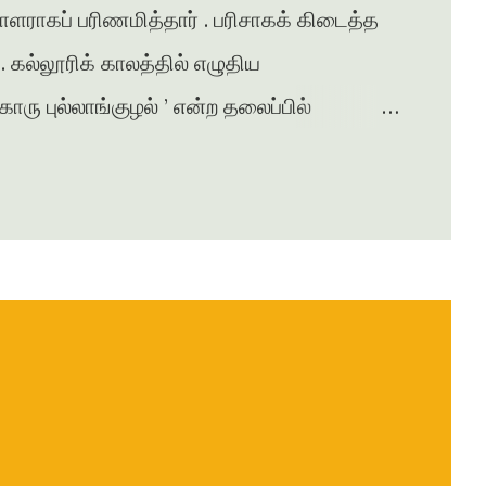
சாளராகப் பரிணமித்தார் . பரிசாகக் கிடைத்த
கல்லூரிக் காலத்தில் எழுதிய
ு புல்லாங்குழல் ’ என்ற தலைப்பில்
சுரபி , ஆனந்தவிகடன் , இதயம் பேசுகிறது ,
ழன் எக்ஸ்பிரஸ் என்று பல இதழ்களில் கதை ,
ுதல் நாவல் ‘ ஆத்தங்கரை ஓரம் ‘
ானது . நர்மதா அணை கட்டப்படுவதற்காக
்பட்டதை அடிப்படையாக கொண்டது இந்நாவல் .