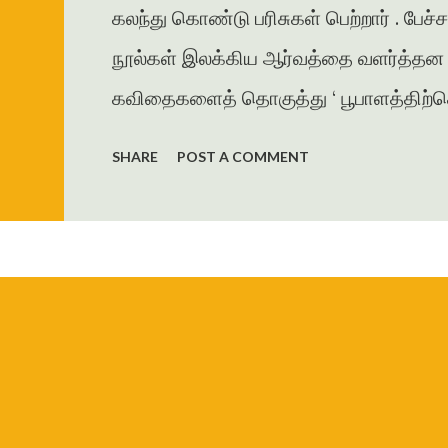
கலந்து கொண்டு பரிசுகள் பெற்றார் . பேச்
நூல்கள் இலக்கிய ஆர்வத்தை வளர்த்தன . 
கவிதைகளைத் தொகுத்து ‘ பூபாளத்திற்கொர
கவிதைத் தொகுப்பை வெளியிட்டார் . அமுத
SHARE
POST A COMMENT
தாமரை , கணையாழி , புதிய பார்வை , தமி
கவிதை , கட்டுரைகளை எழுதியுள்ளார் . ம
ஜெயகாந்தனின் அணிந்துரையுடன் வெளிய
கரையோரத்தில் வசித்த மக்கள் விரட்டப
இறை...