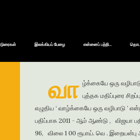
Skip to main content
்டுரைகள்
இலக்கியப் பேழை
என்னைப் பற்றி...
தொடர்
வா
ழ்க்கையே ஒரு வழிபாடு
புத்தக மதிப்புரை சிறப
எழுதிய ‘ வாழ்க்கையே ஒரு வழிபாடு ’ என்
பதிப்பாக 2011 - ஆம் ஆண்டு , விஜயா பதி
96, விலை 1 00 ரூபாய். வெ . இறையன்பு அ