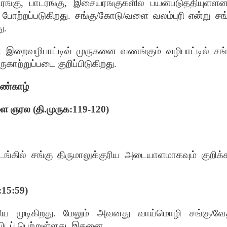
கு, பாடரங்கு, இசையரங்குகளில் பயன்படுத்தியுள்ளனர
் போற்றப்படுகிறது. சங்கு/கோடு/வளை வலம்புரி என்று சங
ு.
் இறைவழிபாட்டிவ் முருகனை வணங்கும் வழிபாட்டில் சங்
காற்றுப்படை குறிப்பிடுகிறது.
ிண்காழ்
ை ஞரல (தி.முருக:119-120)
ங்கில் சங்கு திருமாலுக்குரிய அடையாளமாகவும் குறிக்க
:15:59)
ிய முடிகிறது. மேலும் அவனது வாய்மொழி சங்கு/வே
ப்பிடப் பெற்றுள்ளது. இதனை,