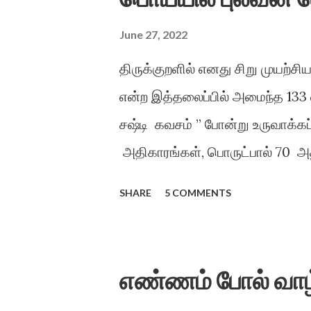
June 27, 2022
திருக்குறளில் எனது சிறு முயற்
என்ற இத்தலைப்பில் அமைந்த 133 
சஷ்டி கவசம் ” போன்று உருவாக்கப்
அதிகாரங்கள், பொருட்பால் 70 அதி
விளங்க வைத்தல் என்ற முறையில்,
SHARE
5 COMMENTS
வழங்கியுள்ளேன். அறமும், பொருள
கிட்டும் என்ற நோக்கத்தில் அமைக
மொழிகள்” காக்க காக்க அறத்தைக
எண்ணம் போல் வாழ
உலக மொழிகளில் ஒப்பற்ற நூலாம்,