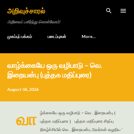
Skip to main content
அறிவுச்சாரல்
அறிவைப் பகிர்ந்து கொள்வோம்!
முகப்புப் பக்கம்
படைப்புகள்
More…
வாழ்க்கையே ஒரு வழிபாடு – வெ.
இறையன்பு (புத்தக மதிப்புரை)
August 06, 2026
வா
ழ்க்கையே ஒரு வழிபாடு – வெ . இறையன்பு (
புத்தக மதிப்புரை ) புத்தக மதிப்புரை சிறப்பு
நிகழ்ச்சியில் வெ . இறையன்பு அவர்கள் எழுதிய ‘