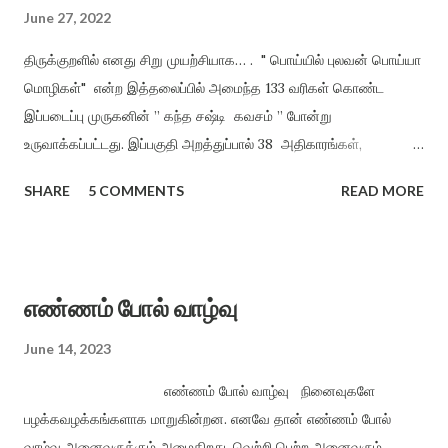
June 27, 2022
திருக்குறளில் எனது சிறு முயற்சியாக… . " பொய்யில் புலவன் பொய்யா
மொழிகள்" என்ற இத்தலைப்பில் அமைந்த 133 வரிகள் கொண்ட
இப்படைப்பு முருகனின் ” கந்த சஷ்டி கவசம் ” போன்று
உருவாக்கப்பட்டது. இப்பகுதி அறத்துப்பால் 38 அதிகாரங்கள்,
பொருட்பால் 70 அதிகாரங்களிலிருந்து மட்டும் சுருங்கச் சொல்லி
SHARE
5 COMMENTS
READ MORE
விளங்க வைத்தல் என்ற முறையில், திருக்குறளின் சாராக அமைத்து
வழங்கியுள்ளேன். அறமும், பொருளும் ஒருவருக்கு அமைந்தால் இன்பம்
தானாகக் கிட்டும் என்ற நோக்கத்தில் அமைக்கப்பட்டது. ”பொய்யில்
புலவன் பொய்யா மொழிகள்” காக்க காக்க அறத்தைக் காக்க (1)
எண்ணம் போல் வாழ்வு
காக்க காக்கக் குறளைக் காக்க உலக மொழிகளில் ஒப்பற்ற நூலாம்,
நோக்க நோக்க பெயா்த்து நோக்க மனிதன் கற்று மனிதம் காக்க
June 14, 2023
ஐம்பொறி உணா்வை காக்க காக்க புகழுடன் வாழ ஒழுக்கம் காக்க
எண்ணம் போல் வாழ்வு நினைவுகளே
அறநெறி வாழ்வை இறைவழி காக்க வானம் பொய்யா வளத்தைக்
பழக்கவழக்கங்களாக மாறுகின்றன. எனவே தான் எண்ணம் போல்
காக்க பசிப்பிணி யில்லா உலகைக் காக்க பற்றற்ற வாழ்வை பரிவுடன்
வாழ்வு அனைவருக்கும் அமைகிறது. வெற்றி பெற்ற அனைவரும்