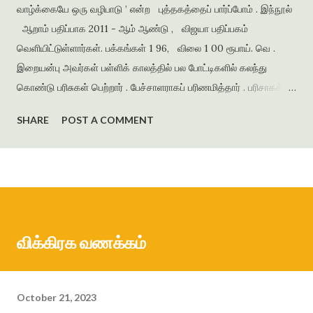
வாழ்க்கையே ஒரு வழிபாடு ’ என்ற புத்தகத்தைப் பார்ப்போம் . இந்நூல்
ஆறாம் பதிப்பாக 2011 - ஆம் ஆண்டு , விஜயா பதிப்பகம்
வெளியிட்டுள்ளார்கள். பக்கங்கள் 1 96, விலை 1 00 ரூபாய். வெ .
இறையன்பு அவர்கள் பள்ளிக் காலத்தில் பல போட்டிகளில் கலந்து
கொண்டு பரிசுகள் பெற்றார் . பேச்சாளராகப் பரிணமித்தார் . பரிசாகக்
கிடைத்த நூல்கள் இலக்கிய ஆர்வத்தை வளர்த்தன . கல்லூரிக்
SHARE
POST A COMMENT
காலத்தில் எழுதிய கவிதைகளைத் தொகுத்து ‘ பூபாளத்திற்கொரு
புல்லாங்குழல் ’ என்ற தலைப்பில் கவிதைத் தொகுப்பை வெளியிட்டார் .
அமுதசுரபி , ஆனந்தவிகடன் , இதயம் பேசுகிறது , தாமரை ,
கணையாழி , புதிய பார்வை , தமிழன் எக்ஸ்பிரஸ் என்று பல இதழ்களில்
கதை , கவிதை , கட்டுரைகளை எழுதியுள்ளார் . முதல் நாவல் ‘
ஆத்தங்கரை ஓரம் ‘ ஜெயகாந்தனின் அணிந்துரையுடன் வெளியானது .
விக்கிரக வணக்கம்
நர்மதா அணை கட்டப்படுவதற்காக கரையோரத்தில் வசித்த மக்கள்
விரட்டப்பட்டதை அடிப்படையாக கொண்டது இந்நாவல் . இறை...
October 21, 2023