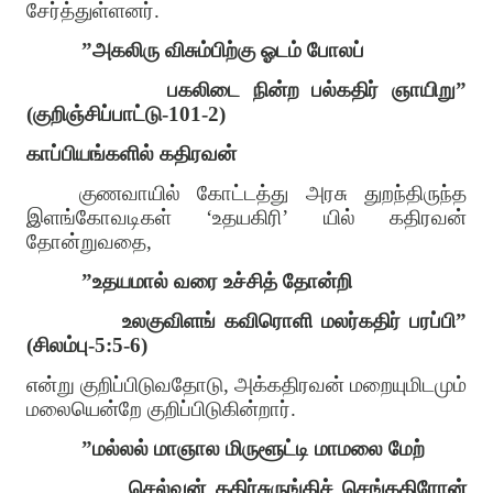
சேர்த்துள்ளனர்
.
”
அகலிரு விசும்பிற்கு ஓடம் போலப்
பகலிடை நின்ற பல்கதிர் ஞாயிறு
”
(
குறிஞ்சிப்பாட்டு
-101-2)
காப்பியங்களில் கதிரவன்
குணவாயில் கோட்டத்து அரசு துறந்திருந்த
இளங்கோவடிகள்
‘
உதயகிரி
’
யில் கதிரவன்
தோன்றுவதை
,
”
உதயமால் வரை உச்சித் தோன்றி
உலகுவிளங் கவிரொளி மலர்கதிர் பரப்பி
”
(
சிலம்பு
-5:5-6)
என்று குறிப்பிடுவதோடு
,
அக்கதிரவன் மறையுமிடமும்
மலையென்றே குறிப்பிடுகின்றார்
.
”
மல்லல் மாஞால மிருளூட்டி மாமலை மேற்
செல்வன் கதிர்சுருங்கிச் செங்கதிரோன்