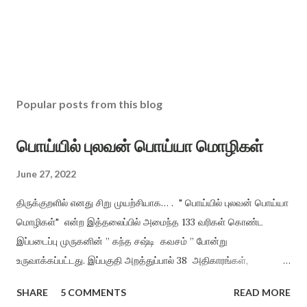
Popular posts from this blog
பொய்யில் புலவன் பொய்யா மொழிகள்
June 27, 2022
திருக்குறளில் எனது சிறு முயற்சியாக… . " பொய்யில் புலவன் பொய்யா
மொழிகள்" என்ற இத்தலைப்பில் அமைந்த 133 வரிகள் கொண்ட
இப்படைப்பு முருகனின் ” கந்த சஷ்டி கவசம் ” போன்று
உருவாக்கப்பட்டது. இப்பகுதி அறத்துப்பால் 38 அதிகாரங்கள்,
பொருட்பால் 70 அதிகாரங்களிலிருந்து மட்டும் சுருங்கச் சொல்லி
SHARE
5 COMMENTS
READ MORE
விளங்க வைத்தல் என்ற முறையில், திருக்குறளின் சாராக அமைத்து