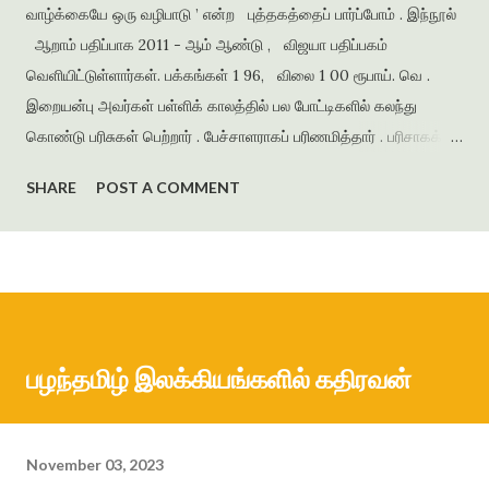
வாழ்க்கையே ஒரு வழிபாடு ’ என்ற புத்தகத்தைப் பார்ப்போம் . இந்நூல்
ஆறாம் பதிப்பாக 2011 - ஆம் ஆண்டு , விஜயா பதிப்பகம்
வெளியிட்டுள்ளார்கள். பக்கங்கள் 1 96, விலை 1 00 ரூபாய். வெ .
இறையன்பு அவர்கள் பள்ளிக் காலத்தில் பல போட்டிகளில் கலந்து
கொண்டு பரிசுகள் பெற்றார் . பேச்சாளராகப் பரிணமித்தார் . பரிசாகக்
கிடைத்த நூல்கள் இலக்கிய ஆர்வத்தை வளர்த்தன . கல்லூரிக்
SHARE
POST A COMMENT
காலத்தில் எழுதிய கவிதைகளைத் தொகுத்து ‘ பூபாளத்திற்கொரு
புல்லாங்குழல் ’ என்ற தலைப்பில் கவிதைத் தொகுப்பை வெளியிட்டார் .
அமுதசுரபி , ஆனந்தவிகடன் , இதயம் பேசுகிறது , தாமரை ,
கணையாழி , புதிய பார்வை , தமிழன் எக்ஸ்பிரஸ் என்று பல இதழ்களில்
கதை , கவிதை , கட்டுரைகளை எழுதியுள்ளார் . முதல் நாவல் ‘
ஆத்தங்கரை ஓரம் ‘ ஜெயகாந்தனின் அணிந்துரையுடன் வெளியானது .
பழந்தமிழ் இலக்கியங்களில் கதிரவன்
நர்மதா அணை கட்டப்படுவதற்காக கரையோரத்தில் வசித்த மக்கள்
விரட்டப்பட்டதை அடிப்படையாக கொண்டது இந்நாவல் . இறை...
November 03, 2023