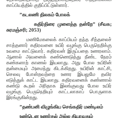
காப்பியத்தில் குறிப்பிட்டுள்ளார்
.
”
கடலணி திலகம் போலக்
கதிர்திரை முளைத்த தன்றே
” (
சீவக
;
சுரமஞ்சரி
; 2053)
மணிமேகலைக் காப்பியம் தந்த சீத்தலைச்
சாத்தனார் கதிரவனை உயிர் வழங்கு பெருநெறிக்கு
உவமை காட்டுவார்
.
கதிரவன் இருப்பதை உணரலாம்
.
ஆனால் அவனைக் கண்ணெடுத்து நீண்ட நேரம்
கண்களாற் காணல் இயலாது
.
அது போல உயிரின்
தன்மையும் அமைந்து கிடக்கிறது
.
உயிரின் காட்சி
,
செலவு போன்றவற்றை உணர இயலுமே தவிர
எடுத்துக் காட்ட இயலாது
.
கதிரவனைக் கண்ணால்
கண்டு கூறல் அரிதாக இலங்குவது போல உயிர்
வழங்கு பெருநெறியும் காட்டலாகாப் பொருளாக
இரங்குகின்றது
.
”
தண்பனி விழுங்கிய செங்கதிர் மண்டிலம்
உண்டென உணர்தல் அல்ல தியாவதும்