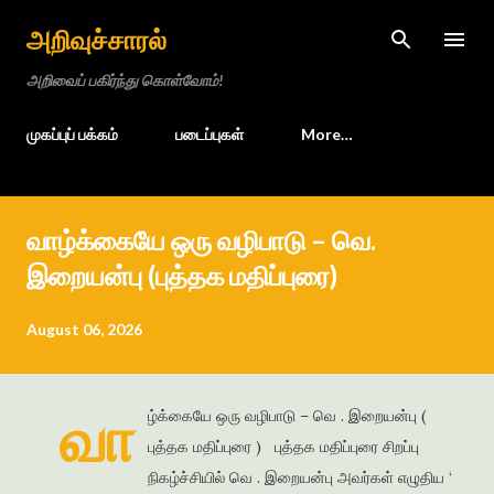
Skip to main content
அறிவுச்சாரல்
அறிவைப் பகிர்ந்து கொள்வோம்!
முகப்புப் பக்கம்
படைப்புகள்
More…
வாழ்க்கையே ஒரு வழிபாடு – வெ.
இறையன்பு (புத்தக மதிப்புரை)
August 06, 2026
வா
ழ்க்கையே ஒரு வழிபாடு – வெ . இறையன்பு (
புத்தக மதிப்புரை ) புத்தக மதிப்புரை சிறப்பு
நிகழ்ச்சியில் வெ . இறையன்பு அவர்கள் எழுதிய ‘