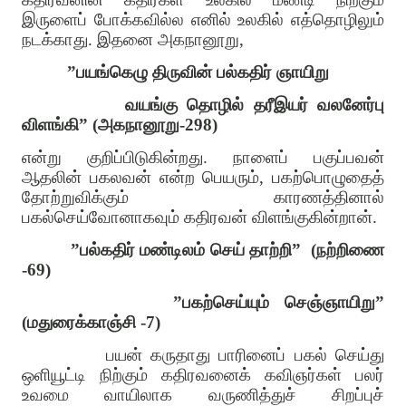
இருளைப் போக்கவில்ல எனில் உலகில் எத்தொழிலும்
நடக்காது
.
இதனை அகநானூறு
,
”
பயங்கெழு திருவின் பல்கதிர் ஞாயிறு
வயங்கு தொழில் தரீஇயர் வலனேர்பு
விளங்கி
” (
அகநானூறு
-298)
என்று குறிப்பிடுகின்றது
.
நாளைப் பகுப்பவன்
ஆதலின் பகலவன் என்ற பெயரும்
,
பகற்பொழுதைத்
தோற்றுவிக்கும் காரணத்தினால்
பகல்செய்வோனாகவும் கதிரவன் விளங்குகின்றான்
.
”
பல்கதிர் மண்டிலம் செய் தாற்றி
”
(
நற்றிணை
-69)
”
பகற்செய்யும் செஞ்ஞாயிறு
”
(
மதுரைக்காஞ்சி
-7)
பயன் கருதாது பாரினைப் பகல் செய்து
ஒளியூட்டி நிற்கும் கதிரவனைக் கவிஞர்கள் பலர்
உவமை வாயிலாக வருணித்துச் சிறப்புச்