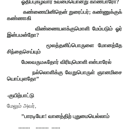
ஓதிப்புகழ்வார் உவமையொன்று காண்பாரோ?
கண்ணையினிதென் றுரைப்பர்; கண்ணுக்குக்
கண்ணாகி
விண்ணையளக்குமொளி மேம்படும் ஓர்
இன்பமன்றோ?
மூலத்தனிப்பொருளை மோனத்தே
சிந்தைசெய்யும்
மேலவருமஃதோர் விரியுமொளி என்பாரேல்
நல்லொளிக்கு வேறுபொருள் ஞானமிசை
யொப்புளதோ”
-குயிற்பாட்டு
மேலும் அவர்,
”பாரடியோ! வானத்திற் புதுமையெல்லாம்
........
.........
......