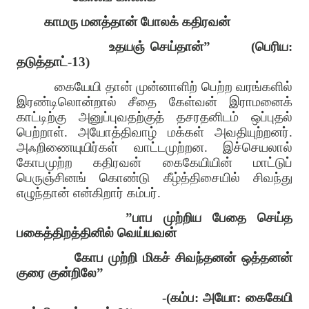
காமரு மனத்தான் போலக் கதிரவன்
உதயஞ் செய்தான்”
(பெரிய:
தடுத்தாட்-13)
கையேயி தான் முன்னாளிற் பெற்ற வரங்களில்
இரண்டிலொன்றால் சீதை கேள்வன் இராமனைக்
காட்டிற்கு அனுப்புவதற்குத் தசரதனிடம் ஒப்புதல்
பெற்றாள். அயோத்திவாழ் மக்கள் அவதியுற்றனர்.
அஃறிணையுயிர்கள் வாட்டமுற்றன. இச்செயலால்
கோபமுற்ற கதிரவன் கைகேயியின் மாட்டுப்
பெருஞ்சினங் கொண்டு கீழ்த்திசையில் சிவந்து
எழுந்தான் என்கிறார் கம்பர்.
”பாப முற்றிய பேதை செய்த
பகைத்திறத்தினில் வெய்யவன்
கோப முற்றி மிகச் சிவந்தனன் ஒத்தனன்
குரை குன்றிலே”
-(கம்ப: அயோ: கைகேயி