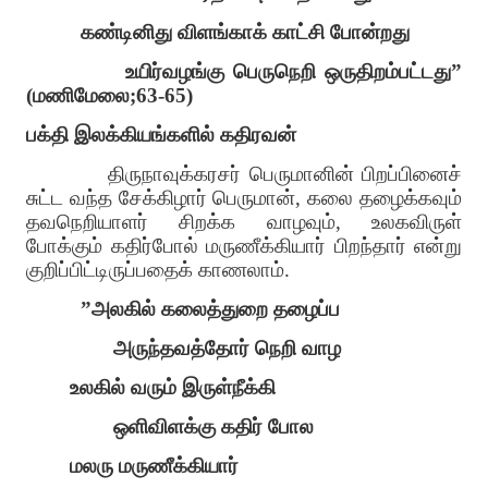
கண்டினிது விளங்காக் காட்சி போன்றது
உயிர்வழங்கு பெருநெறி ஒருதிறம்பட்டது
”
(
மணிமேலை
;63-65)
பக்தி இலக்கியங்களில் கதிரவன்
திருநாவுக்கரசர் பெருமானின் பிறப்பினைச்
சுட்ட வந்த சேக்கிழார் பெருமான்
,
கலை தழைக்கவும்
தவநெறியாளர் சிறக்க வாழவும்
,
உலகவிருள்
போக்கும் கதிர்போல் மருணீக்கியார் பிறந்தார் என்று
குறிப்பிட்டிருப்பதைக் காணலாம்
.
”
அலகில் கலைத்துறை தழைப்ப
அருந்தவத்தோர் நெறி வாழ
உலகில் வரும் இருள்நீக்கி
ஒளிவிளக்கு கதிர் போல
மலரு மருணீக்கியார்