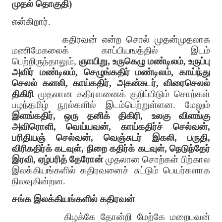
முதல் தொகுதி
)
என்கிறார்
.
கதிரவன் என்ற சொல் முதன்முதலாக
மணிமேகலைக் காப்பியஙத்தில் இடம்
பெற்றிருந்தாலும்
,
ஞாயிறு
,
உருகெழு மண்டிலம்
,
உருப்பு
அவிர் மண்டிலம்
,
செழுங்கதிர் மண்டிலம்
,
காய்ந்து
செலல் கனலி
,
காய்கதிர்
,
அகன்சுடர்
,
விரைசெலல்
திகிரி
முதலான கதிரவனைக் குறிப்பிடும் சொற்கள்
பழந்தமிழ் நூல்களில் இடம்பெற்றுள்ளன
.
மேலும்
இளங்கதிர்
,
ஒரு தனிக் திகிரி
,
உலகு விளங்கு
அவிரொளி
,
வெய்யவன்
,
காய்கதிர்ச் செல்வன்
,
பரிதியஞ் செல்வன்
,
வெஞ்சுடர் இகலி
,
பருதி
,
விரிகதிர்க் கடவுள்
,
நிறை கதிர்க் கடவுள்
,
நெடுந்தேர்
இரவி
,
ஏழ்பரித் தேரோன்
முதலான சொற்கள் பிற்கால
இலக்கியங்களில் கதிரவனைச் சுட்டும் பெயர்களாக
நிலவுகின்றன
.
சங்க இலக்கியங்களில் கதிரவன்
கிழக்கே தோன்றி மேற்கே மறைபவன்