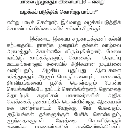
மாலை முழுவதும் விளையாட்டு – என்று
வழக்கப் படுத்திக் கொள்ளு பாப்பா”
என்று பாடிச் சென்றார். இவ்வாறு வழக்கப்படுத்திக்
கொண்டால் பிள்ளைகளின் உள்ளம் சிறக்கும்.
இன்றைய இளைய சமுதாயத்தினர் கல்வி
கற்பதைவிட நாகரிக முறையில் தங்கள் வாழ்வை
அமைத்துக் கொள்ளவே விரும்புகின்றனர். மேலை
நாட்டுத் தாக்கத்தாலும், தொலைத்
தொடர்பு
ஊடகங்களாலும் தலையில் அதிகமான முடியினை
வளர்ப்பதும், அழகிய புதுப்புது ஆடைகளை
உடுத்துவதும், அழகுப் பொருட்களையும், வாசனைத்
திரவியங்களைப் பூசிக் கொள்வதும் போன்ற
செயல்களிலேயே நாட்டம் கொள்கின்றனர். தொலைத்
தொடர்புக் கருவிகள் மாணவர்களின் அதிக
நேரத்தைத் தனதாக்கிக் கொள்கின்றது. ஆகையால்
சக மனிதர்களிடம் நேருக்கு நேர் பேசுவதும்,
குடும்பங்கள் தங்களுக்குள் பேசிக் கொள்வதும்,
குழந்தைகளுடன் நேரத்தை செலவிடுவதும்
குறைத்து மாணவர்களின் முன்னேற்றத்திற்கும்,