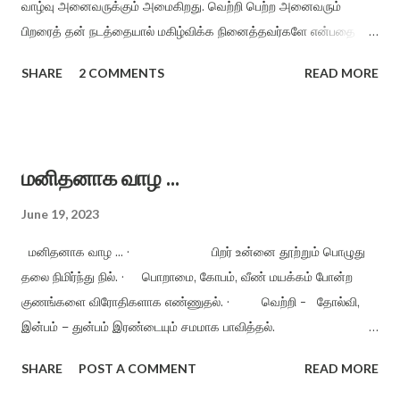
வாழ்வு அனைவருக்கும் அமைகிறது. வெற்றி பெற்ற அனைவரும்
காக்க அறத்தைக் காக்க அன்பைக் காக்க (2) குறையிலா வாழ்வை
பிறரைத் தன் நடத்தையால் மகிழ்விக்க நினைத்தவர்களே என்பதை
குணமுடன் காக்க இல்லற வாழ்வுடன் நல்லறம் காக்க பண்பொடு பயனும்
நாம் நினைவில் நிறுத்த வேண்டும். · வங்கியில் பணத்தைச்
அறத்துடன் காக்க வாழ்க வாழ்க வளமுடன் வாழ்க வாழ்க வாழ்க...
SHARE
2 COMMENTS
READ MORE
சேமிப்பதைவிட இதயத்தில் இனிய எண்ணங்களைச் சேமிப்பது
மகிழ்ச்சியான வாழ்விற்கு உதவும் வைப்பு நிதியாகும். ·
மனம் - மகிழ்ச்சி அளிக்காத நிகழ்வுகளை மறந்து விடும்
இயல்புடையது. · வெறுப்பு - மனத்தையும், உணர்வையும்
மனிதனாக வாழ ...
பற்றிக் கொண்டுள்ள தொற்று நோய். எனவே வெறுப்பிற்கு விடுதலை
தரும்வரை மகிழ்ச்சி நம்மை அணுகாது. · கடமையைச்
June 19, 2023
செய்யுங்கள், மகிழ்ச்சியை அறுவடை செய்யலாம். நன்மை, தீமை என்று
மனிதனாக வாழ ... · பிறர் உன்னை தூற்றும் பொழுது
எது நடந்...
தலை நிமிர்ந்து நில். · பொறாமை, கோபம், வீண் மயக்கம் போன்ற
குணங்களை விரோதிகளாக எண்ணுதல். · வெற்றி - தோல்வி,
இன்பம் – துன்பம் இரண்டையும் சமமாக பாவித்தல்.
உண்மைக்குப் புறம்பானவற்றைச் செய்யாதிருத்தல். · நண்பர்கள்
SHARE
POST A COMMENT
READ MORE
இல்லை என்றாலும் பரவாயில்லை. பகைவர்கள் இல்லாமல் வாழ முயற்சி