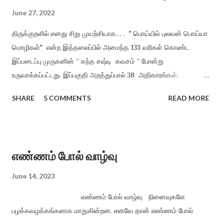
June 27, 2022
திருக்குறளில் எனது சிறு முயற்சியாக… . " பொய்யில் புலவன் பொய்யா
மொழிகள்" என்ற இத்தலைப்பில் அமைந்த 133 வரிகள் கொண்ட
இப்படைப்பு முருகனின் ” கந்த சஷ்டி கவசம் ” போன்று
உருவாக்கப்பட்டது. இப்பகுதி அறத்துப்பால் 38 அதிகாரங்கள்,
பொருட்பால் 70 அதிகாரங்களிலிருந்து மட்டும் சுருங்கச் சொல்லி
SHARE
5 COMMENTS
READ MORE
விளங்க வைத்தல் என்ற முறையில், திருக்குறளின் சாராக அமைத்து
வழங்கியுள்ளேன். அறமும், பொருளும் ஒருவருக்கு அமைந்தால் இன்பம்
தானாகக் கிட்டும் என்ற நோக்கத்தில் அமைக்கப்பட்டது. ”பொய்யில்
புலவன் பொய்யா மொழிகள்” காக்க காக்க அறத்தைக் காக்க (1)
எண்ணம் போல் வாழ்வு
காக்க காக்கக் குறளைக் காக்க உலக மொழிகளில் ஒப்பற்ற நூலாம்,
நோக்க நோக்க பெயா்த்து நோக்க மனிதன் கற்று மனிதம் காக்க
June 14, 2023
ஐம்பொறி உணா்வை காக்க காக்க புகழுடன் வாழ ஒழுக்கம் காக்க
எண்ணம் போல் வாழ்வு நினைவுகளே
அறநெறி வாழ்வை இறைவழி காக்க வானம் பொய்யா வளத்தைக்
பழக்கவழக்கங்களாக மாறுகின்றன. எனவே தான் எண்ணம் போல்
காக்க பசிப்பிணி யில்லா உலகைக் காக்க பற்றற்ற வாழ்வை பரிவுடன்