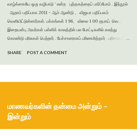
வாழ்க்கையே ஒரு வழிபாடு ’ என்ற புத்தகத்தைப் பார்ப்போம் . இந்நூல்
ஆறாம் பதிப்பாக 2011 - ஆம் ஆண்டு , விஜயா பதிப்பகம்
வெளியிட்டுள்ளார்கள். பக்கங்கள் 1 96, விலை 1 00 ரூபாய். வெ .
இறையன்பு அவர்கள் பள்ளிக் காலத்தில் பல போட்டிகளில் கலந்து
கொண்டு பரிசுகள் பெற்றார் . பேச்சாளராகப் பரிணமித்தார் . பரிசாகக்
கிடைத்த நூல்கள் இலக்கிய ஆர்வத்தை வளர்த்தன . கல்லூரிக்
SHARE
POST A COMMENT
காலத்தில் எழுதிய கவிதைகளைத் தொகுத்து ‘ பூபாளத்திற்கொரு
புல்லாங்குழல் ’ என்ற தலைப்பில் கவிதைத் தொகுப்பை வெளியிட்டார் .
அமுதசுரபி , ஆனந்தவிகடன் , இதயம் பேசுகிறது , தாமரை ,
கணையாழி , புதிய பார்வை , தமிழன் எக்ஸ்பிரஸ் என்று பல இதழ்களில்
கதை , கவிதை , கட்டுரைகளை எழுதியுள்ளார் . முதல் நாவல் ‘
ஆத்தங்கரை ஓரம் ‘ ஜெயகாந்தனின் அணிந்துரையுடன் வெளியானது .
மாணவர்களின் தன்மை அன்றும் –
நர்மதா அணை கட்டப்படுவதற்காக கரையோரத்தில் வசித்த மக்கள்
இன்றும்
விரட்டப்பட்டதை அடிப்படையாக கொண்டது இந்நாவல் . இறை...