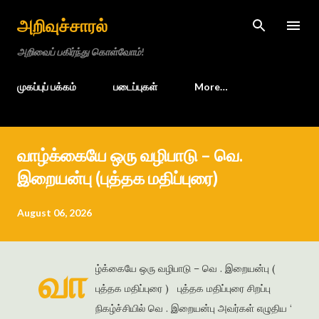
Skip to main content
அறிவுச்சாரல்
அறிவைப் பகிர்ந்து கொள்வோம்!
முகப்புப் பக்கம்
படைப்புகள்
More…
வாழ்க்கையே ஒரு வழிபாடு – வெ.
இறையன்பு (புத்தக மதிப்புரை)
August 06, 2026
வா
ழ்க்கையே ஒரு வழிபாடு – வெ . இறையன்பு (
புத்தக மதிப்புரை ) புத்தக மதிப்புரை சிறப்பு
நிகழ்ச்சியில் வெ . இறையன்பு அவர்கள் எழுதிய ‘