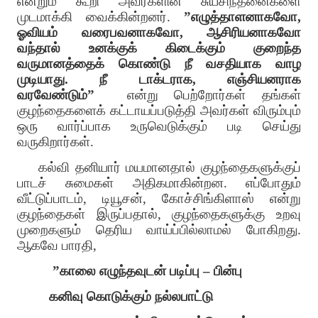
என்றும் கூறி அவர்களின் சுயசிந்தனைகளை
முடமாக்கி வைக்கின்றனர்.
”எழுத்தாளனாகவோ,
ஓவியம் வரைபவனாகவோ, ஆசிரியனாகவோ
வந்தால் உனக்குக் கிடைக்கும் குறைந்த
வருமானத்தைக் கொண்டு நீ வசதியாக வாழ
முடியாது. நீ டாக்டராக, எஞ்சியனராக
வரவேண்டும்”
என்று பெற்றோர்கள் தங்கள்
குழந்தைகளைக் கட்டாயப்படுத்தி அவர்கள் விரும்பும்
ஒரு வார்ப்பாக உருவெடுக்கும் படி செய்து
வருகிறார்கள்.
கல்வி தனியார் மயமானதால் குழந்தைகளுக்குப்
பாடச் சுமைகள் அதிகமாகின்றன. எப்போதும்
வீட்டுப்பாடம், டியூசன், கோச்சிங்கிளாஸ் என்று
குழந்தைகள் இருப்பதால், குழந்தைகளுக்கு உறவு
முறைகளும் தெரிய வாய்ப்பில்லாமல் போகிறது.
ஆகவே பாரதி,
”காலை எழுந்தவுடன் படிப்பு – பின்பு
கனிவு கொடுக்கும் நல்லபாட்டு