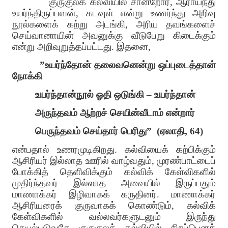
குருகுலக் கல்வியில் சான்றோர், ஆராய்ந்து
உயர்ந்திருப்பவன், கடவுள் என்று உணர்ந்து அறிவு
நூல்களைக் கற்று அடங்கி, அரிய தவங்களைச்
செய்வானாயின் அவனுக்கு வீடுபேறு கிடைக்கும்
என்று அறிவுறுத்தப்பட்டது. இதனை,
”உயர்ந்தோன் தலைவனென்று ஒப்புடைத்தான்
நோக்கி
உயர்ந்தான்நூல் ஓதி ஒடுங்கி – உயர்ந்தான்
அருந்தவம் ஆற்றச் செயின்வீடாம் என்றார்
பெருந்தவம் செய்தார் பெரிது”
(ஏலாதி, 64)
என்பதால் உணரமுடிகிறது. கல்வியைக் கற்பிக்கும்
ஆசிரியர் இல்லாத ஊரில் வாழ்வதும், முரண்பாட்டைப்
போக்கித் தெளிவிக்கும் கல்விக் கேள்விகளில்
முதிர்ந்தவர் இல்லாத அவையில் இருப்பதும்
மாணாக்கர் இழிவாகக் கருதினர். மாணாக்கர்
ஆசிரியரைக் குருவாகக் கொண்டும், கல்விக்
கேள்விகளில் வல்லவர்களுடனும் இருந்து
செயல்படுவதே குருகுலக் கல்வியில் சிறப்பெனக்