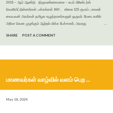
2015 - ஆம் ஆண்டு திருவண்ணாமலை - சுபம் பிரிண்டர்ஸ்
வெளியிட்டுள்ளார்கள். பக்கங்கள் 160 , விலை 125 ரூபாய். பாவலர்
வையவன் அவர்கள் தமிழக எழுத்தாளர்களுள் ஒருவர். மேடைகளில்
அரிமா வென முழங்கும் ஆற்றல் மிக்க பேச்சாளர். அவரது
படைப்புக்களில் நாடு, மொழி, மக்கள், தன்மானம், கல்வி ஆகியவற்றை
SHARE
POST A COMMENT
அடிப்படையாகக் கொண்டு நாவல்கள், சிறுகதைகள், கவிதைத்
தொகுப்புகள், ஆங்கில நூல்கள், கட்டுரை நூல்கள் என ஐம்பதுக்கும்
மேற்பட்டப் படைப்புக்களைப் படைத்தவர். சென்னை அரசு
மேல்நிலைப்பள்ளியில் ஆங்கில ஆசிரியராகவும், மொழிப்
பெயர்ப்பாளராகவும் விளங்கியவர் . தனது மகள் பெயரில் அமைந்த
‘தாரணி பதிப்பகம் ’ மூலம் தமிழிலும் ஆங்கிலத்திலும் பல நூல்களை
மாணவர்கள் வாழ்வில் வளம் பெற ...
வெளியிட்டு வருகிறார். படைப்பிலக்கியத்திற்காகப் பல்வேறு
விருதுகளைப் பெற்றுள்ளார். சதுரங்கக் காய்கள் எனும் தலைப்பில்
அமைந்த இந...
May 18, 2024