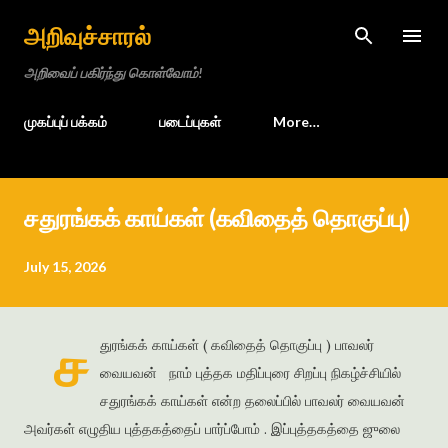
Skip to main content
அறிவுச்சாரல்
அறிவைப் பகிர்ந்து கொள்வோம்!
முகப்புப் பக்கம்
படைப்புகள்
More…
சதுரங்கக் காய்கள் (கவிதைத் தொகுப்பு)
July 15, 2026
ச
துரங்கக் காய்கள் ( கவிதைத் தொகுப்பு ) பாவலர்
வையவன் நாம் புத்தக மதிப்புரை சிறப்பு நிகழ்ச்சியில்
சதுரங்கக் காய்கள் என்ற தலைப்பில் பாவலர் வையவன்
அவர்கள் எழுதிய புத்தகத்தைப் பார்ப்போம் . இப்புத்தகத்தை ஜுலை