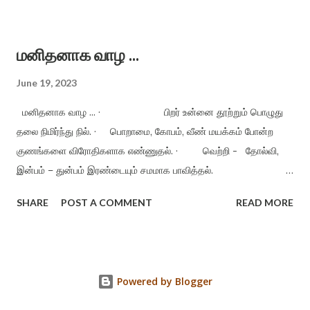
மனம் - மகிழ்ச்சி அளிக்காத நிகழ்வுகளை மறந்து விடும்
இயல்புடையது. · வெறுப்பு - மனத்தையும், உணர்வையும்
மனிதனாக வாழ ...
பற்றிக் கொண்டுள்ள தொற்று நோய். எனவே வெறுப்பிற்கு விடுதலை
தரும்வரை மகிழ்ச்சி நம்மை அணுகாது. · கடமையைச்
June 19, 2023
செய்யுங்கள், மகிழ்ச்சியை அறுவடை செய்யலாம். நன்மை, தீமை என்று
மனிதனாக வாழ ... · பிறர் உன்னை தூற்றும் பொழுது
எது நடந்...
தலை நிமிர்ந்து நில். · பொறாமை, கோபம், வீண் மயக்கம் போன்ற
குணங்களை விரோதிகளாக எண்ணுதல். · வெற்றி - தோல்வி,
இன்பம் – துன்பம் இரண்டையும் சமமாக பாவித்தல்.
உண்மைக்குப் புறம்பானவற்றைச் செய்யாதிருத்தல். · நண்பர்கள்
SHARE
POST A COMMENT
READ MORE
இல்லை என்றாலும் பரவாயில்லை. பகைவர்கள் இல்லாமல் வாழ முயற்சி
செய்தல். · ம னத்திடத்தோடு வாழ்தல், ஏற்றத் தாழ்வு இல்லா
மனநிலையுடன் இருத்தல். · மனிதனுக்கு உரியது - கலங்காத
அறிவு, அன்பு நிறைந்த மனம், ஆரோக்கியமான உடல். ·
Powered by Blogger
எதற்கும் அஞ்சாதே - பயம் நம்மை கோழையாக்கி விடும்.
எவரையும் வெறுக்...