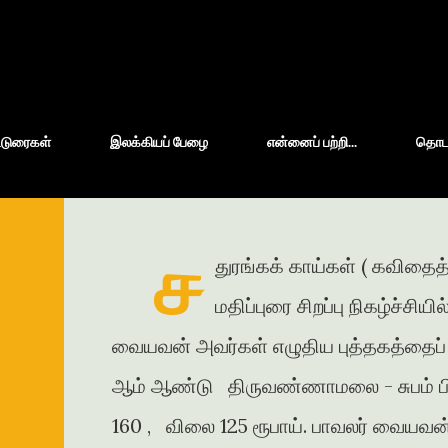
Skip to main content
்டுரைகள்
இலக்கியப் பேழை
என்னைப் பற்றி...
தொடர்
ச
துரங்கக் காய்கள் ( கவிதைத
மதிப்புரை சிறப்பு நிகழ்ச்சிய
வையவன் அவர்கள் எழுதிய புத்தகத்தைப் ப
ஆம் ஆண்டு திருவண்ணாமலை - சுபம் பிரி
160 , விலை 125 ரூபாய். பாவலர் வையவன