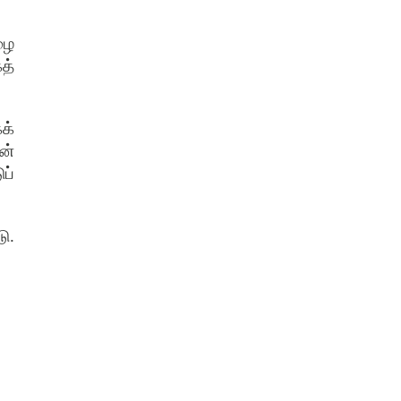
ழை
த்
க்
ன்
ப்
டு
.