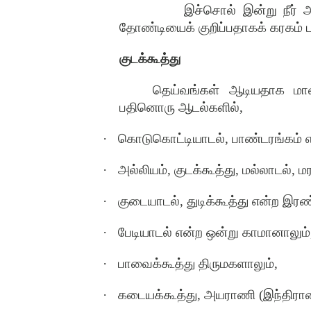
இச்சொல் இன்று நீர் 
தோண்டியைக் குறிப்பதாகக் கரகம் ப
குடக்கூத்து
தெய்வங்கள் ஆடியதாக மான
பதினொரு ஆடல்களில்
,
·
கொடுகொட்டியாடல்
,
பாண்டரங்கம் 
·
அல்லியம்
,
குடக்கூத்து
,
மல்லாடல்
,
ம
·
குடையாடல்
,
துடிக்கூத்து என்ற இர
·
பேடியாடல் என்ற ஒன்று காமானாலும்
·
பாவைக்கூத்து திருமகளாலும்
,
·
கடையக்கூத்து
,
அயராணி
(
இந்திரா