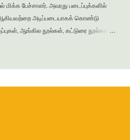
 மிக்க பேச்சாளர். அவரது படைப்புக்களில்
வி ஆகியவற்றை அடிப்படையாகக் கொண்டு
புகள், ஆங்கில நூல்கள், கட்டுரை நூல்கள்
களைப் படைத்தவர். சென்னை அரசு
ும், மொழிப் பெயர்ப்பாளராகவும்
த ‘தாரணி பதிப்பகம் ’ மூலம் தமிழிலும்
வருகிறார். படைப்பிலக்கியத்திற்காகப்
ரங்கக் காய்கள் எனும் தலைப்பில் அமைந்த