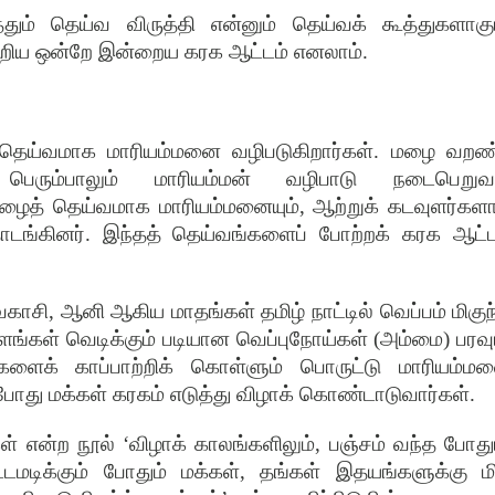
் தெய்வ விருத்தி என்னும் தெய்வக் கூத்துகளாகு
ன்றிய ஒன்றே இன்றைய கரக ஆட்டம் எனலாம்
.
 தெய்வமாக மாரியம்மனை வழிபடுகிறார்கள்
.
மழை வறண
் பெரும்பாலும் மாரியம்மன் வழிபாடு நடைபெறுவ
ழைத் தெய்வமாக மாரியம்மனையும்
,
ஆற்றுக் கடவுளர்கள
டங்கினர்
.
இந்தத் தெய்வங்களைப் போற்றக் கரக ஆட்ட
காசி
,
ஆனி ஆகிய மாதங்கள் தமிழ் நாட்டில் வெப்பம் மிகுந
புளங்கள் வெடிக்கும் படியான வெப்புநோய்கள்
(
அம்மை
)
பரவு
்களைக் காப்பாற்றிக் கொள்ளும் பொருட்டு மாரியம்ம
போது மக்கள் கரகம் எடுத்து விழாக் கொண்டாடுவார்கள்
.
ள் என்ற நூல்
‘
விழாக் காலங்களிலும்
,
பஞ்சம் வந்த போது
டிக்கும் போதும் மக்கள்
,
தங்கள் இதயங்களுக்கு ம