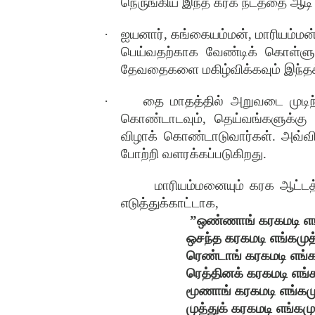
நெருங்கிய இந்த கரக நடத்தை ஆடி வ
·
ஐயனார்
,
கங்கையம்மன்
,
மாரியம்ம
பெய்வதற்காக வேண்டிக் கொள்ளு
தேவதைகளை மகிழ்விக்கவும் இந்தக
·
தை மாதத்தில் அறுவடை முடிந
கொண்டாடவும்
,
தெய்வங்களுக்கு ந
விழாக் கொண்டாடுவார்கள்
.
அவ்வி
போற்றி வளரக்கப்படுகிறது
.
மாரியம்மனையும் கரக ஆட்டத்
எடுத்துக்காட்டாக
,
”
ஒண்ணாங் கரகமடி எங்
ஒசந்த கரகமடி எங்கமுத
ரெண்டாங் கரகமடி எங்க
ரெத்தினக் கரகமடி எங்க
மூணாங் கரகமடி எங்கமு
முத்துக் கரகமடி எங்கமு