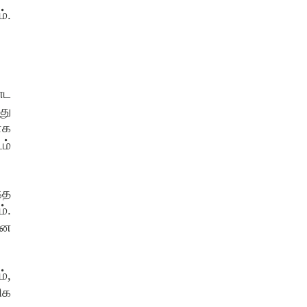
ம்
.
்ட
து
ாக
ம்
்த
ம்
.
னை
ம்
,
ிக