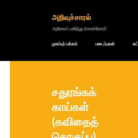
அறிவுச்சாரல்
அறிவைப் பகிர்ந்து கொள்வோம்!
முகப்புப் பக்கம்
படைப்புகள்
கட
சதுரங்கக்
காய்கள்
(கவிதைத்
தொகுப்பு)