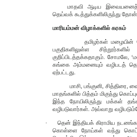
மாதவி ஆடிய இவையனைத்தும
தெய்வக் கூத்துக்களிலிருந்து தோ
மாரியம்மன் விழாக்களில் கரகம்
தமிழர்கள் மழையின்
பகுதிகளிலுள்ள சிற்றூர்களில
குறிப்பிடத்தக்கதாகும்
.
சோமலே
, ‘
ம
கங்கை அம்மனையும் வழிபடத் தொ
ஏற்பட்டது
.
மாசி
,
பங்குனி
,
சித்திரை
,
வை
மாதங்களில் பித்தம் மிகுந்து கொப்
இந்த நோயிலிருந்து மக்கள் தங
வழிபடுவார்கள்
.
அவ்வாறு வழிபடும்
·
தென் இந்தியக் கிராமிய நடனங்க
கொள்ளை நோய்கள் வந்து கொட்டம