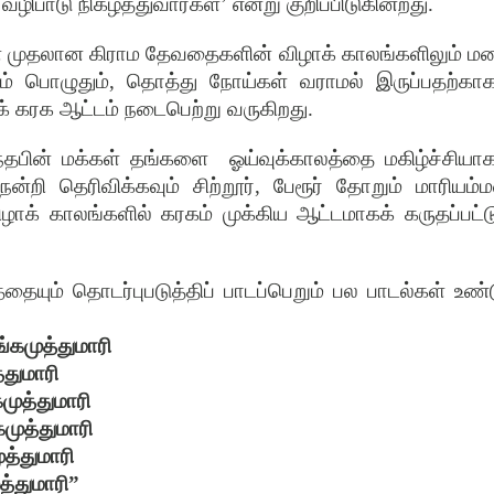
ழிபாடு நிகழ்த்துவார்கள்
’
என்று குறிப்பிடுகின்றது
.
ன் முதலான கிராம தேவதைகளின் விழாக் காலங்களிலும் ம
ம் பொழுதும்
,
தொத்து நோய்கள் வராமல் இருப்பதற்காக
் கரக ஆட்டம் நடைபெற்று வருகிறது
.
்தபின் மக்கள் தங்களை
ஓய்வுக்காலத்தை மகிழ்ச்சியாக
ன்றி தெரிவிக்கவும் சிற்றூர்
,
பேரூர் தோறும் மாரியம்ம
ழாக் காலங்களில் கரகம் முக்கிய ஆட்டமாகக் கருதப்பட்டு
தையும் தொடர்புபடுத்திப் பாடப்பெறும் பல பாடல்கள் உண்
கமுத்துமாரி
்துமாரி
முத்துமாரி
முத்துமாரி
த்துமாரி
த்துமாரி
”