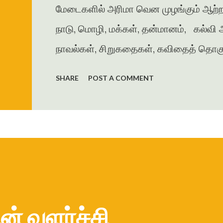
மேடைகளில் அரிமா வென முழங்கும் ஆற்றல்
நாடு, மொழி, மக்கள், தன்மானம், கல்
நாவல்கள், சிறுகதைகள், கவிதைத் தொகுப்
என ஐம்பதுக்கும் மேற்பட்டப் படைப்புக்
SHARE
POST A COMMENT
மேல்நிலைப்பள்ளியில் ஆங்கில ஆசிரியராகவ
விளங்கியவர் . தனது மகள் பெயரில் அமைந்
ஆங்கிலத்திலும் பல நூல்களை வெளியிட்டு 
பல்வேறு விருதுகளைப் பெற்றுள்ளார். சது
இந...
ன் வளர்ச்சி