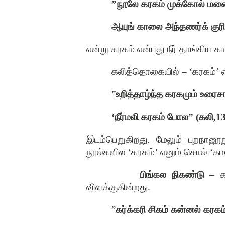
”
நூலே கரகம் முக்கோல் ம
ஆயுங் காலை அந்தணர்க் குர
என்று கரகம் என்பது நீர் தாங்கிய க
கலித்தொகையில்
– ‘
கரகம்
’
”
உறித்தாழ்ந்த கரகமும் உரைச
‘
நீர்மலி கரகம் போல
” (கலி,1
இடம்பெறுகிறது
.
மேலும் புறநானூற
நூல்களில
‘
கரகம்
’
எனும் சொல்
‘
கம
பிங்கல நிகண்டு
–
க
விளக்குகின்றது
.
”
கர்க்கரி சிகம் கன்னல் கரகம