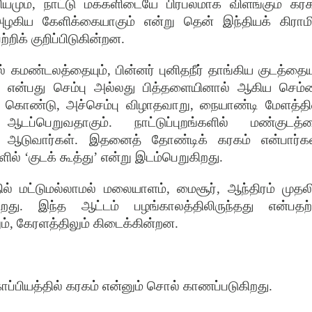
யமும்
,
நாட்டு மக்களிடையே பிரபலமாக விளங்கும் கரக
ழகிய கேளிக்கையாகும் என்று தென் இந்தியக் கிராம
்றிக் குறிப்பிடுகின்றன
.
ல் கமண்டலத்தையும்
,
பின்னர் புனிதநீர் தாங்கிய குடத்தையு
் என்பது செம்பு அல்லது பித்தளையினால் ஆகிய செம்
க் கொண்டு
,
அச்செம்பு விழாதவாறு
,
நையாண்டி மேளத்தி
ஆடப்பெறுவதாகும்
.
நாட்டுப்புறங்களில் மண்குடத்
 ஆடுவார்கள்
.
இதனைத் தோண்டிக் கரகம் என்பார்க
ளில்
‘
குடக் கூத்து
’
என்று இடம்பெறுகிறது
.
ில் மட்டுமல்லாமல் மலையாளம்
,
மைசூர்
,
ஆந்திரம் முதல
றது
.
இந்த ஆட்டம் பழங்காலத்திலிருந்தது என்பதற்
ம்
,
கேரளத்திலும் கிடைக்கின்றன
.
ப்பியத்தில் கரகம் என்னும் சொல் காணப்படுகிறது
.