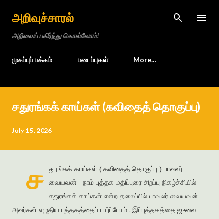
Skip to main content
அறிவுச்சாரல்
அறிவைப் பகிர்ந்து கொள்வோம்!
முகப்புப் பக்கம்
படைப்புகள்
More…
சதுரங்கக் காய்கள் (கவிதைத் தொகுப்பு)
July 15, 2026
ச
துரங்கக் காய்கள் ( கவிதைத் தொகுப்பு ) பாவலர்
வையவன் நாம் புத்தக மதிப்புரை சிறப்பு நிகழ்ச்சியில்
சதுரங்கக் காய்கள் என்ற தலைப்பில் பாவலர் வையவன்
அவர்கள் எழுதிய புத்தகத்தைப் பார்ப்போம் . இப்புத்தகத்தை ஜுலை