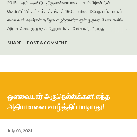
2015 - ஆம் ஆண்டு திருவண்ணாமலை - சுபம் பிரிண்டர்ஸ்
வெளியிட்டுள்ளார்கள். பக்கங்கள் 160 , விலை 125 ரூபாய். பாவலர்
வையவன் அவர்கள் தமிழக எழுத்தாளர்களுள் ஒருவர். மேடைகளில்
அரிமா வென முழங்கும் ஆற்றல் மிக்க பேச்சாளர். அவரது
படைப்புக்களில் நாடு, மொழி, மக்கள், தன்மானம், கல்வி ஆகியவற்றை
SHARE
POST A COMMENT
அடிப்படையாகக் கொண்டு நாவல்கள், சிறுகதைகள், கவிதைத்
தொகுப்புகள், ஆங்கில நூல்கள், கட்டுரை நூல்கள் என ஐம்பதுக்கும்
மேற்பட்டப் படைப்புக்களைப் படைத்தவர். சென்னை அரசு
மேல்நிலைப்பள்ளியில் ஆங்கில ஆசிரியராகவும், மொழிப்
பெயர்ப்பாளராகவும் விளங்கியவர் . தனது மகள் பெயரில் அமைந்த
‘தாரணி பதிப்பகம் ’ மூலம் தமிழிலும் ஆங்கிலத்திலும் பல நூல்களை
ஔவையார் அருநெல்லிக்கனி ஈந்த
வெளியிட்டு வருகிறார். படைப்பிலக்கியத்திற்காகப் பல்வேறு
அதியமானை வாழ்த்திப் பாடியது!
விருதுகளைப் பெற்றுள்ளார். சதுரங்கக் காய்கள் எனும் தலைப்பில்
அமைந்த இந...
July 03, 2024