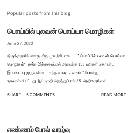
Popular posts from this blog
பொய்யில் புலவன் பொய்யா மொழிகள்
June 27, 2022
திருக்குறளில் எனது சிறு முயற்சியாக… . " பொய்யில் புலவன் பொய்யா
மொழிகள்" என்ற இத்தலைப்பில் அமைந்த 133 வரிகள் கொண்ட
இப்படைப்பு முருகனின் ” கந்த சஷ்டி கவசம் ” போன்று
உருவாக்கப்பட்டது. இப்பகுதி அறத்துப்பால் 38 அதிகாரங்கள்,
பொருட்பால் 70 அதிகாரங்களிலிருந்து மட்டும் சுருங்கச் சொல்லி
SHARE
5 COMMENTS
READ MORE
விளங்க வைத்தல் என்ற முறையில், திருக்குறளின் சாராக அமைத்து
வழங்கியுள்ளேன். அறமும், பொருளும் ஒருவருக்கு அமைந்தால் இன்பம்
தானாகக் கிட்டும் என்ற நோக்கத்தில் அமைக்கப்பட்டது. ”பொய்யில்
புலவன் பொய்யா மொழிகள்” காக்க காக்க அறத்தைக் காக்க (1)
எண்ணம் போல் வாழ்வு
காக்க காக்கக் குறளைக் காக்க உலக மொழிகளில் ஒப்பற்ற நூலாம்,