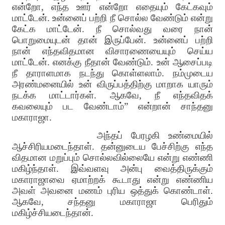
என்றோ
,
எந்த ஊர் என்றோ எதையும் கேட்கவும்
மாட்டேன்
.
உன்னைப் பற்றி நீ சொல்ல வேண்டும் என்று
கேட்க மாட்டேன்
.
நீ சொல்வது வரை நான்
பொறுமையுடன் தான் இருப்பேன்
.
உன்னைப் பற்றி
நான் எந்தவிதமான விசாரணையையும் செய்ய
மாட்டேன்
.
எனக்கு நீதான் வேண்டும்
.
உன் ஆசைப்படி
நீ தாராளமாக நடந்து கொள்ளலாம்
.
நம்முடைய
அரண்மனையில் உன் விருப்பத்திற்கு மாறாக யாரும்
நடக்க மாட்டார்கள்
.
ஆகவே
,
நீ எந்தவிதக்
கவலையும் பட வேண்டாம்
”
என்றான் சாந்தனு
மகாராஜா
.
அந்தப் பேரழகி உண்மையில்
ஆச்சிரியமடைந்தாள். தன்னுடைய பேச்சிற்கு எந்த
விதமான மறுப்பும் சொல்லவில்லையே என்று எண்ணி
மகிழ்ந்தாள். இவ்வளவு அன்பு வைத்திருக்கும்
மகாராஜாவை ஏமாற்றக் கூடாது என்று எண்ணிய
அவள் அவனை மணம் புரிய ஒத்துக் கொண்டாள்.
ஆகவே, சந்தனு மகாராஜா பெரிதும்
மகிழ்ச்சியடைந்தான்.