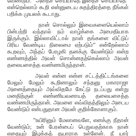
வேண்டும்
. ”
அதைச் செய்யாதே இதைச் செய்யாதே
”
என்றெல்லாம் கூறி என்னுடைய சுதந்திரத்தை நீங்கள்
பறிக்க முயலக் கூடாது
.
நான் சொல்லும் இவைகளையெல்லாம்
பின்பற்றி வந்தால் நம் வாழ்க்கை அமைதியாக
இருக்கும்
.
இல்லாவிட்டால் நான் தங்களை விட்டுப்
பிரிய வேண்டிய நிலைமை ஏற்படும்
”
என்றேல்லாம்
கூறவும்
,
அந்தப் பேரழகி தனக்கு வேண்டும் என்ற
எண்ணத்தில் அவள் சொன்னதற்கெல்லாம் அவன்
தலையசைத்த வண்ணமிருந்தான்
.
அவள் என்ன என்ன சட்டத்திட்டங்களை
மேலும் மேலும் கூறினாலும் சந்தனு மகாராஜா
அனைத்தையும் அவ்விதமே கேட்டு நடப்பது என்று
மனதிற்குள் எண்ணியவனாயத் தலையசைத்த
வண்ணமிருந்தான்
.
அவளை எவ்விதத்திலும் அடைய
வேண்டும் என்பதுதான அவன் குறிக்கோளாகும்
.
”
உயிரினும் மேலானவளே
,
எனக்கு நீதான்
வேண்டும்
;
உன் பேரன்பைப் பெறுவதற்காக நான்
எதையும் இழக்கத் தயாராக உள்ளேன்
.
நீ யார்