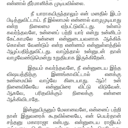
என்னால் தீர்மானிக்க முடியவில்லை
.
நீ யாராகயிருந்தாலும் என் மனதில் இடம்
பிடித்துவிட்டாய்
.
நீ இல்லாமல் என்னால் வாழமுடியாது
என்ற நிலைமை ஏற்பட்டுவிட்டது
.
உள்ளம்
கவர்ந்தவளே
,
உன்னைப் பற்றி யார் என்று உன்னிடம்
கேட்காமலே உன்னை என்னுடையவளாக ஆக்கிக்
கொள்ள வேண்டும் என்ற எண்ணம் என்னுள்ளத்தில்
ஆழப்பதிந்துவிட்டது
.
வாழ்ந்தால் உன்னுடன் தான்
வாழவேண்டுமென்று உறுதியாக இருக்கிறேன்
.
இதயம் கவர்ந்தவளே
,
நீ என்னுடைய இந்த
விஷயத்திற்கு இணங்காவிட்டால் எனக்கு
உண்மையில் வாழ்வே கிடையாது
.
ஆம்
!
உன்
நினைவிலேயே என்னுயிரை விட்டு விடுவேன்
.
ஆகவே
,
பரிதவிக்கும் நிலைக்கு என்னை
ஆக்கிவிடாதே
.
இன்னுயிருனும் மேலானவளே
,
என்னைப் பற்றி
நான் இதுவரைக் கூறவில்லையே
,
என் பெயர்தான்
சந்தனு மகாராஜா என்பது
.
என்னுடைய ராஜியம்