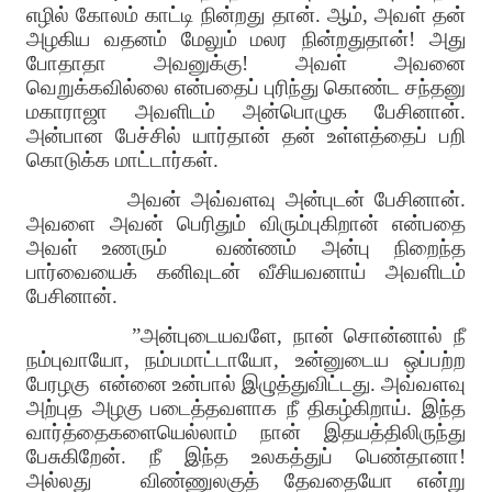
எழில் கோலம் காட்டி நின்றது தான்
.
ஆம்
,
அவள் தன்
அழகிய வதனம் மேலும் மலர நின்றதுதான்
!
அது
போதாதா அவனுக்கு
!
அவள் அவனை
வெறுக்கவில்லை என்பதைப் புரிந்து கொண்ட சந்தனு
மகாராஜா அவளிடம் அன்பொழுக பேசினான்
.
அன்பான பேச்சில் யார்தான் தன் உள்ளத்தைப் பறி
கொடுக்க மாட்டார்கள்
.
அவன் அவ்வளவு அன்புடன் பேசினான்
.
அவளை அவன் பெரிதும் விரும்புகிறான் என்பதை
அவள் உணரும்
வண்ணம் அன்பு நிறைந்த
பார்வையைக் கனிவுடன் வீசியவனாய் அவளிடம்
பேசினான்
.
”
அன்புடையவளே
,
நான் சொன்னால் நீ
நம்புவாயோ
,
நம்பமாட்டாயோ
,
உன்னுடைய ஒப்பற்ற
பேரழகு
என்னை உன்பால் இழுத்துவிட்டது
.
அவ்வளவு
அற்புத அழகு படைத்தவளாக நீ திகழ்கிறாய்
.
இந்த
வார்த்தைகளையெல்லாம் நான் இதயத்திலிருந்து
பேசுகிறேன்
.
நீ இந்த உலகத்துப் பெண்தானா
!
அல்லது
விண்ணுலகுத் தேவதையோ என்று