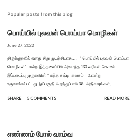
Popular posts from this blog
பொய்யில் புலவன் பொய்யா மொழிகள்
June 27, 2022
திருக்குறளில் எனது சிறு முயற்சியாக… . " பொய்யில் புலவன் பொய்யா
மொழிகள்" என்ற இத்தலைப்பில் அமைந்த 133 வரிகள் கொண்ட
இப்படைப்பு முருகனின் ” கந்த சஷ்டி கவசம் ” போன்று
உருவாக்கப்பட்டது. இப்பகுதி அறத்துப்பால் 38 அதிகாரங்கள்,
பொருட்பால் 70 அதிகாரங்களிலிருந்து மட்டும் சுருங்கச் சொல்லி
SHARE
5 COMMENTS
READ MORE
விளங்க வைத்தல் என்ற முறையில், திருக்குறளின் சாராக அமைத்து
வழங்கியுள்ளேன். அறமும், பொருளும் ஒருவருக்கு அமைந்தால் இன்பம்
தானாகக் கிட்டும் என்ற நோக்கத்தில் அமைக்கப்பட்டது. ”பொய்யில்
புலவன் பொய்யா மொழிகள்” காக்க காக்க அறத்தைக் காக்க (1)
எண்ணம் போல் வாழ்வு
காக்க காக்கக் குறளைக் காக்க உலக மொழிகளில் ஒப்பற்ற நூலாம்,