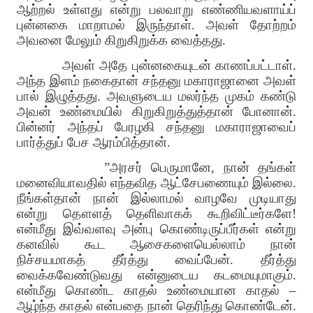
ஆற்றல் உள்ளது என்று பலவாறு எண்ணியவளாய்ப்
புன்னகை மாறாமல் இருந்தாள்
.
அவள் தோற்றம்
அவனை மேலும் கிறுகிறுக்க வைத்தது
.
அவள் அதே புன்னகையுடன் காணப்பட்டாள்
.
அந்த இளம் நகைதான் சந்தனு மகாராஜானை அவள்
பால் இழுத்தது
.
அவளுடைய மலர்ந்த முகம் கண்டு
அவன் உண்மையில் கிறுகிறுத்துத்தான் போனான்
.
பின்னர் அந்தப் பேரழகி சந்தனு மகாராஜாவைப்
பார்த்துப் பேச ஆரம்பித்தான்
.
”
அரசர் பெருமானே
,
நான் தங்கள்
மனைவியாவதில் எந்தவித ஆட்சேபணையும் இல்லை
.
நீங்கள்தான் நான் இல்லாமல் வாழவே முடியாது
என்று தௌளத் தெளிவாகக் கூறிவிட்டீர்களே
!
என்மீது இவ்வளவு அன்பு கொண்டிருப்பீர்கள் என்று
கனவில் கூட ஆசைகளையெல்லாம் நான்
நிச்சயமாகத் தீர்த்து வைப்பேன்
.
தீர்த்து
வைக்கவேண்டுவது என்னுடைய கடமையுமாகும்
.
என்மீது கொண்ட காதல் உண்மையான காதல்
–
ஆழ்ந்த காதல் என்பதை நான் தெரிந்து கொண்டேன்
.