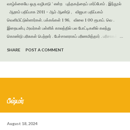
வாழ்க்கையே ஒரு வழிபாடு ’ என்ற புத்தகத்தைப் பார்ப்போம் . இந்நூல்
ஆறாம் பதிப்பாக 2011 - ஆம் ஆண்டு , விஜயா பதிப்பகம்
வெளியிட்டுள்ளார்கள். பக்கங்கள் 1 96, விலை 1 00 ரூபாய். வெ .
இறையன்பு அவர்கள் பள்ளிக் காலத்தில் பல போட்டிகளில் கலந்து
கொண்டு பரிசுகள் பெற்றார் . பேச்சாளராகப் பரிணமித்தார் . பரிசாகக்
கிடைத்த நூல்கள் இலக்கிய ஆர்வத்தை வளர்த்தன . கல்லூரிக்
SHARE
POST A COMMENT
காலத்தில் எழுதிய கவிதைகளைத் தொகுத்து ‘ பூபாளத்திற்கொரு
புல்லாங்குழல் ’ என்ற தலைப்பில் கவிதைத் தொகுப்பை வெளியிட்டார் .
அமுதசுரபி , ஆனந்தவிகடன் , இதயம் பேசுகிறது , தாமரை ,
கணையாழி , புதிய பார்வை , தமிழன் எக்ஸ்பிரஸ் என்று பல இதழ்களில்
கதை , கவிதை , கட்டுரைகளை எழுதியுள்ளார் . முதல் நாவல் ‘
ஆத்தங்கரை ஓரம் ‘ ஜெயகாந்தனின் அணிந்துரையுடன் வெளியானது .
பீஷ்மர்
நர்மதா அணை கட்டப்படுவதற்காக கரையோரத்தில் வசித்த மக்கள்
விரட்டப்பட்டதை அடிப்படையாக கொண்டது இந்நாவல் . இறை...
August 18, 2024