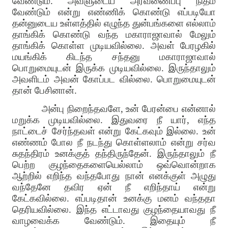
வேண்டும். அவளுடைய அரவணைப்பு நிதம்
வேண்டும் என்று எண்ணிக் கொண்டு எப்படியோ
தன்னுடைய உள்ளத்தில் எழுந்த துன்பங்களை எல்லாம்
தாங்கிக் கொண்டு வந்த மகாராஜாவால் மேலும்
தாங்கிக் கொள்ள முடியவில்லை. அவள் பேரழகில்
மயங்கிக் கிடந்த சந்தனு மகாராஜாவால்
பொறுமையுடன் இருக்க முடியவில்லை. இருந்தாலும்
அவளிடம் அவன் கோப்பட வில்லை. பொறுமையுடன்
தான் பேசினான்.
அன்பு நிறைந்தவளே, உன் பேரன்பை என்னால்
மறுக்க முடியவில்லை. இதுவரை நீ யார், எந்த
நாட்டைச் சேர்ந்தவள் என்று கேட்கவும் இல்லை. உன்
எண்ணம் போல நீ நடந்து கொள்ளலாம் என்று சர்வ
சுதந்திரம் உனக்குத் தந்திருந்தேன். இருந்தாலும் நீ
பெற்ற குழந்தைகளையெல்லாம் ஒவ்வொன்றாக
ஆற்றில் எறிந்த வந்தபோது நான் எனக்குள் அழுது
வந்தேனே தவிர ஏன் நீ எறிந்தாய் என்று
கேட்கவில்லை. எப்படிதான் உனக்கு மனம் வந்ததா
தெரியவில்லை. இந்த எட்டாவது குழந்தையாவது நீ
வாழவைக்க வேண்டும். இதையும் நீ