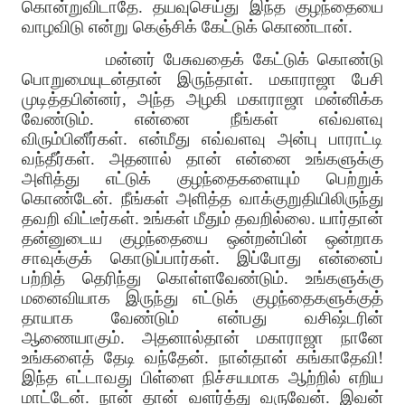
கொன்றுவிடாதே. தயவுசெய்து இந்த குழந்தையை
வாழவிடு என்று கெஞ்சிக் கேட்டுக் கொண்டான்.
மன்னர் பேசுவதைக் கேட்டுக் கொண்டு
பொறுமையுடன்தான் இருந்தாள். மகாராஜா பேசி
முடித்தபின்னர், அந்த அழகி மகாராஜா மன்னிக்க
வேண்டும். என்னை நீங்கள் எவ்வளவு
விரும்பினீர்கள். என்மீது எவ்வளவு அன்பு பாராட்டி
வந்தீர்கள். அதனால் தான் என்னை உங்களுக்கு
அளித்து எட்டுக் குழந்தைகளையும் பெற்றுக்
கொண்டேன். நீங்கள் அளித்த வாக்குறுதியிலிருந்து
தவறி விட்டீர்கள். உங்கள் மீதும் தவறில்லை. யார்தான்
தன்னுடைய குழந்தையை ஒன்றன்பின் ஒன்றாக
சாவுக்குக் கொடுப்பார்கள். இப்போது என்னைப்
பற்றித் தெரிந்து கொள்ளவேண்டும். உங்களுக்கு
மனைவியாக இருந்து எட்டுக் குழந்தைகளுக்குத்
தாயாக வேண்டும் என்பது வசிஷ்டரின்
ஆணையாகும். அதனால்தான் மகாராஜா நானே
உங்களைத் தேடி வந்தேன். நான்தான் கங்காதேவி!
இந்த எட்டாவது பிள்ளை நிச்சயமாக ஆற்றில் எறிய
மாட்டேன். நான் தான் வளர்த்து வருவேன். இவன்