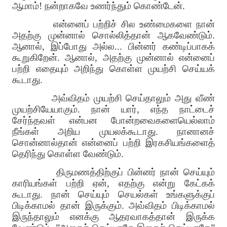
ஆமாம்
!
நன்றாகவே உணர்ந்தும் கொண்டேன்
.
என்னைப் பற்றிச் சில உண்மைகளை நான்
அதற்கு முன்னால் சொல்லித்தான் ஆகவேண்டும்
.
ஆனால்
,
இப்போது அல்ல
...
பின்னர் கண்டிப்பாகக்
கூறுகிறேன்
.
ஆனால்
,
அதற்கு முன்னால் என்னைப்
பற்றி எதையும் அறிந்து கொள்ள முயற்சி செய்யக்
கூடாது
.
அவ்விதம் முயற்சி செய்தாலும் அது வீண்
முயற்சியேயாகும்
.
நான் யார்
,
எந்த நாட்டைச்
சேர்ந்தவள் என்பன போன்றவைகளையெல்லாம்
நீங்கள் அறிய முயலக்கூடாது
.
நானானச்
சொன்னால்தான் என்னைப் பற்றி இரகசியங்களைத்
தெரிந்து கொள்ள வேண்டும்
.
திருமணத்திற்குப் பின்னர் நான் செய்யும்
காரியங்கள் பற்றி ஏன்
,
எதற்கு என்று கேட்கக்
கூடாது
.
நான் செய்யும் செயல்கள் உங்களுக்குப்
பிடிக்காமல் தான் இருக்கும்
.
அவ்விதம் பிடிக்காமல்
இருந்தாலும் எனக்கு ஆதரவாகத்தான் இருக்க