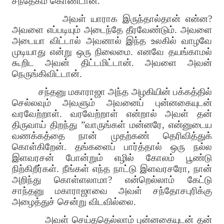
சந்தேகம் கொண்டான்
.
அவள் யாராக இருந்தால்தான் என்ன
?
அவளை எப்படியும் அடைந்தே தீரவேண்டும்
.
அவளை
அடையா விட்டால் அவனால் இந்த உலகில் வாழவே
முடியாது என்று ஒரு நிலைமை
.
எனவே தயங்காமல்
கூறிட அவன் திட்டமிட்டான்
.
அவளை அவன்
நெருங்கிவிட்டான்
.
சந்தனு மகாராஜா அந்த அழகியின் பக்கத்தில்
செல்லவும் அவளும் அவனைப் புன்னகையுடன்
வரவேற்றாள்
.
வரவேற்றாள் என்றால் அவள் தன்
திருவாய் திறந்து
”
வாருங்கள் மன்னரே
,
என்னுடைய
வணக்கத்தை நான் முதற்கண் தெரிவித்துக்
கொள்கிறேன்
.
தங்களைப் பார்த்தால் ஒரு நல்ல
இளவரசன் போன்றும் எழில் கோலம் பூண்டு
நிற்கிறீர்கள்
.
நீங்கள் எந்த நாட்டு இளவரசரோ
,
நான்
அறிந்து கொள்ளலாமா
?
என்றெல்லாம் கேட்டு
சாந்தனு மகாராஜாவை அவள் சந்தோசபுரிக்கு
அழைத்துச் சென்று விடவில்லை
.
அவள் செய்ததெல்லாம் புன்னகையுடன் தன்