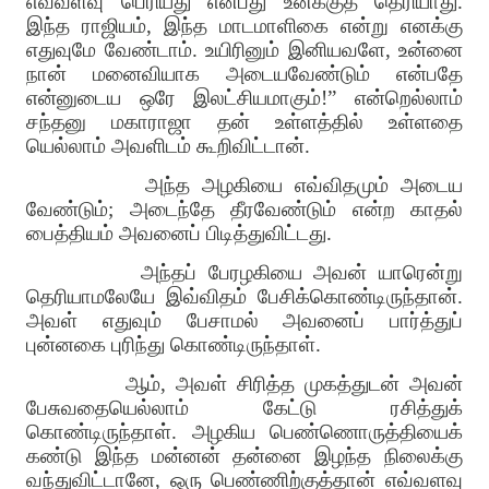
எவ்வளவு பெரியது என்பது உனக்குத் தெரியாது
.
இந்த ராஜியம்
,
இந்த மாடமாளிகை என்று எனக்கு
எதுவுமே வேண்டாம்
.
உயிரினும் இனியவளே
,
உன்னை
நான் மனைவியாக அடையவேண்டும் என்பதே
என்னுடைய ஒரே இலட்சியமாகும்
!”
என்றெல்லாம்
சந்தனு மகாராஜா தன் உள்ளத்தில் உள்ளதை
யெல்லாம் அவளிடம் கூறிவிட்டான்
.
அந்த அழகியை எவ்விதமும் அடைய
வேண்டும்
;
அடைந்தே தீரவேண்டும் என்ற காதல்
பைத்தியம் அவனைப் பிடித்துவிட்டது
.
அந்தப் பேரழகியை அவன் யாரென்று
தெரியாமலேயே இவ்விதம் பேசிக்கொண்டிருந்தான்
.
அவள் எதுவும் பேசாமல் அவனைப் பார்த்துப்
புன்னகை புரிந்து கொண்டிருந்தாள்
.
ஆம்
,
அவள் சிரித்த முகத்துடன் அவன்
பேசுவதையெல்லாம் கேட்டு ரசித்துக்
கொண்டிருந்தாள்
.
அழகிய பெண்ணொருத்தியைக்
கண்டு இந்த மன்னன் தன்னை இழந்த நிலைக்கு
வந்துவிட்டானே
,
ஒரு பெண்ணிற்குத்தான் எவ்வளவு