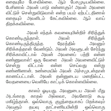
எதையுமே பேசவில்லை. ஆம் பேசமுடியவில்லை.
பேசினால் அவன் பாடு என்னாகும்! அவள் அவனை
விட்டுச் சென்றுவிடுவாள் என்ற பயம் ஏற்பட்டதினால்
எதையும் அவளிடம் கேட்கவில்லை. ஆம் வாய்
திறக்கவில்லை.
அவள் எந்தக் கவலையுமின்றிச் சிரித்துக்
கொண்டிருந்தாள். அவள் சிரித்துக்
கொண்டிருந்திருந்த நேரத்தில் அவனும்
சிரிக்கத்தான் வேண்டும். அவன் அவளுடன் சேர்ந்து
சிரிக்காவிட்டால் அவன் அவனைப் பற்றி என்ன
எண்ணுவாள்! ஒரு வேளை
அவள் அவனைவிட்டுச்
சென்று விட்டால் என்ன செய்வது என்று
எண்ணினான். உண்மையில் அவன் அச்சமுடன்தான்
காணப்பட்டான். அவன் தன்னுடைய மனதில்பட்ட
வேதனையை வெளியே காட்டிக் கொள்ளவில்லை.
காலம் ஓடியது. அவனுடைய அவள் மீது
அடங்காத காதல் அல்லவா, அவளோடு கூடி
மகிழ்ந்தான். ஒவ்வொரு குழந்தையாகப் பிறக்கவும்
அவளும் தயவு தாட்சணியமின்றி ஒவ்வொரு