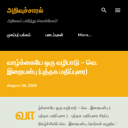
Skip to main content
அறிவுச்சாரல்
அறிவைப் பகிர்ந்து கொள்வோம்!
முகப்புப் பக்கம்
படைப்புகள்
More…
வாழ்க்கையே ஒரு வழிபாடு – வெ.
இறையன்பு (புத்தக மதிப்புரை)
August 06, 2026
வா
ழ்க்கையே ஒரு வழிபாடு – வெ . இறையன்பு (
புத்தக மதிப்புரை ) புத்தக மதிப்புரை சிறப்பு
நிகழ்ச்சியில் வெ . இறையன்பு அவர்கள் எழுதிய ‘