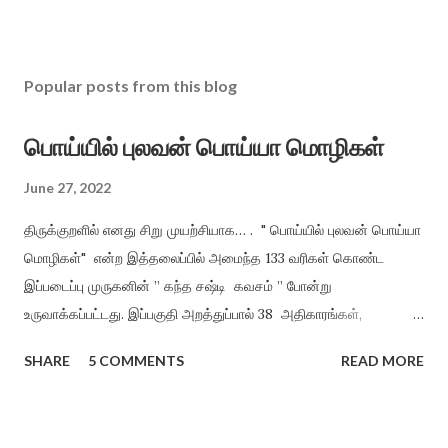
Popular posts from this blog
பொய்யில் புலவன் பொய்யா மொழிகள்
June 27, 2022
திருக்குறளில் எனது சிறு முயற்சியாக… . " பொய்யில் புலவன் பொய்யா
மொழிகள்" என்ற இத்தலைப்பில் அமைந்த 133 வரிகள் கொண்ட
இப்படைப்பு முருகனின் ” கந்த சஷ்டி கவசம் ” போன்று
உருவாக்கப்பட்டது. இப்பகுதி அறத்துப்பால் 38 அதிகாரங்கள்,
பொருட்பால் 70 அதிகாரங்களிலிருந்து மட்டும் சுருங்கச் சொல்லி
SHARE
5 COMMENTS
READ MORE
விளங்க வைத்தல் என்ற முறையில், திருக்குறளின் சாராக அமைத்து
வழங்கியுள்ளேன். அறமும், பொருளும் ஒருவருக்கு அமைந்தால் இன்பம்
தானாகக் கிட்டும் என்ற நோக்கத்தில் அமைக்கப்பட்டது. ”பொய்யில்