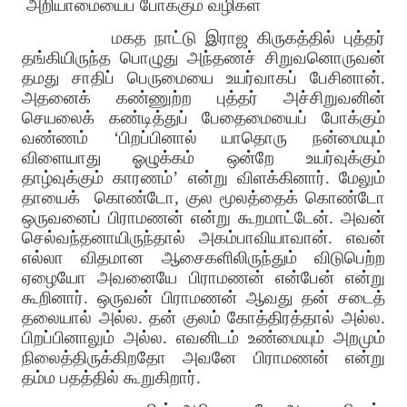
அறியாமையைப் போக்கும் வழிகள்
மகத நாட்டு இராஜ கிருகத்தில் புத்தர்
தங்கியிருந்த பொழுது அந்தணச் சிறுவனொருவன்
தமது சாதிப் பெருமையை உயர்வாகப் பேசினான்.
அதனைக் கண்ணுற்ற புத்தர் அச்சிறுவனின்
செயலைக் கண்டித்துப் பேதைமையைப் போக்கும்
வண்ணம் ‘பிறப்பினால் யாதொரு நன்மையும்
விளையாது ஓழுக்கம் ஒன்றே உயர்வுக்கும்
தாழ்வுக்கும் காரணம்’ என்று விளக்கினார். மேலும்
தாயைக்
கொண்டோ, குல மூலத்தைக் கொண்டோ
ஒருவனைப் பிராமணன் என்று கூறமாட்டேன். அவன்
செல்வந்தனாயிருந்தால் அகம்பாவியாவான். எவன்
எல்லா விதமான ஆசைகளிலிருந்தும் விடுபெற்ற
ஏழையோ அவனையே பிராமணன் என்பேன் என்று
கூறினார். ஒருவன் பிராமணன் ஆவது தன் சடைத்
தலையால் அல்ல. தன் குலம் கோத்திரத்தால் அல்ல.
பிறப்பினாலும் அல்ல. எவனிடம் உண்மையும் அறமும்
நிலைத்திருக்கிறதோ அவனே பிராமணன் என்று
தம்ம பதத்தில் கூறுகிறார்.