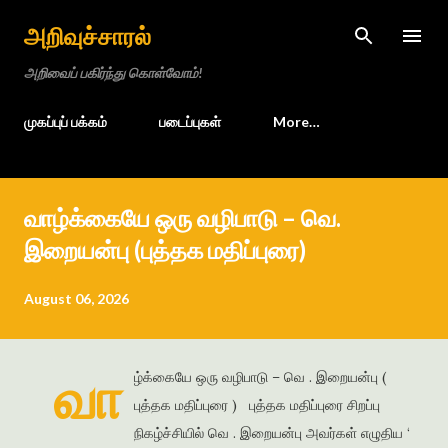
Skip to main content
அறிவுச்சாரல்
அறிவைப் பகிர்ந்து கொள்வோம்!
முகப்புப் பக்கம்
படைப்புகள்
More…
வாழ்க்கையே ஒரு வழிபாடு – வெ.
இறையன்பு (புத்தக மதிப்புரை)
August 06, 2026
வா
ழ்க்கையே ஒரு வழிபாடு – வெ . இறையன்பு (
புத்தக மதிப்புரை ) புத்தக மதிப்புரை சிறப்பு
நிகழ்ச்சியில் வெ . இறையன்பு அவர்கள் எழுதிய ‘