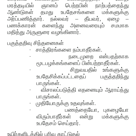
மரத்தடியில் ஞானம் பெற்றபின் நாற்பத்தைந்து
ஆண்டுகள் தமது உபதேசங்களை மக்களுக்கு
அர்ப்பணித்தார்
.
நல்லவர்
–
தீயவர்
,
ஏழை
–
பணக்காரன் களைந்து அனைவரையும் சமமாக
மதித்து அருளுரை வழங்கினார்
.
பகுத்தறிவு சிந்தனைகள்
·
சாத்திரங்களை நம்பாதீர்கள்
.
·
நடைமுறை என்பதற்காக
மூடபழக்கங்களைப் பின்பற்றாதீர்கள்
.
·
சிறுவயதில் உங்களுக்கு
உபதேசிக்கப்பட்டதைப் பகுத்தறிந்து
பாருங்கள்
.
·
விசாலப்படுத்தி எதனையும் ஆராய்ந்து
பாருங்கள்
.
·
முதியோருக்கு உதவுங்கள்
.
·
பணத்தையோ
,
புகழையோ
விரும்பாதீர்கள் என்று மக்களுக்கு
உபதேசம் செய்தார்
.
உயிர்களிடத்தில் பரிவு காட்டுதல்