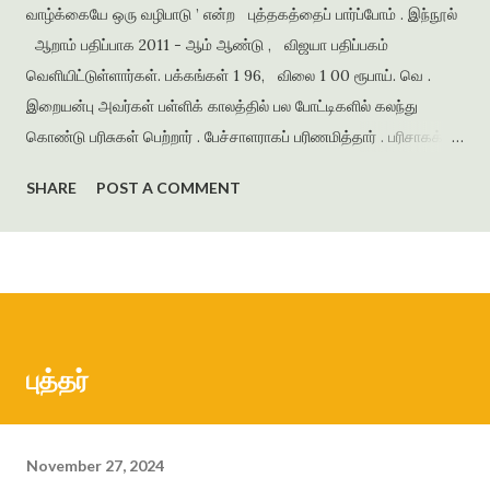
வாழ்க்கையே ஒரு வழிபாடு ’ என்ற புத்தகத்தைப் பார்ப்போம் . இந்நூல்
ஆறாம் பதிப்பாக 2011 - ஆம் ஆண்டு , விஜயா பதிப்பகம்
வெளியிட்டுள்ளார்கள். பக்கங்கள் 1 96, விலை 1 00 ரூபாய். வெ .
இறையன்பு அவர்கள் பள்ளிக் காலத்தில் பல போட்டிகளில் கலந்து
கொண்டு பரிசுகள் பெற்றார் . பேச்சாளராகப் பரிணமித்தார் . பரிசாகக்
கிடைத்த நூல்கள் இலக்கிய ஆர்வத்தை வளர்த்தன . கல்லூரிக்
SHARE
POST A COMMENT
காலத்தில் எழுதிய கவிதைகளைத் தொகுத்து ‘ பூபாளத்திற்கொரு
புல்லாங்குழல் ’ என்ற தலைப்பில் கவிதைத் தொகுப்பை வெளியிட்டார் .
அமுதசுரபி , ஆனந்தவிகடன் , இதயம் பேசுகிறது , தாமரை ,
கணையாழி , புதிய பார்வை , தமிழன் எக்ஸ்பிரஸ் என்று பல இதழ்களில்
கதை , கவிதை , கட்டுரைகளை எழுதியுள்ளார் . முதல் நாவல் ‘
ஆத்தங்கரை ஓரம் ‘ ஜெயகாந்தனின் அணிந்துரையுடன் வெளியானது .
புத்தர்
நர்மதா அணை கட்டப்படுவதற்காக கரையோரத்தில் வசித்த மக்கள்
விரட்டப்பட்டதை அடிப்படையாக கொண்டது இந்நாவல் . இறை...
November 27, 2024