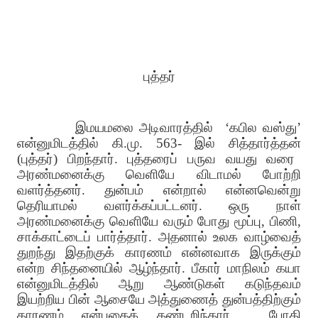
புத்தர்
இமயமலை அடிவாரத்தில்
‘
கபில வஸ்து
’
என்னுமிடத்தில் கி
.
மு
. 563-
இல் சித்தார்த்தன்
(
புத்தர்
)
பிறந்தார்
.
புத்தரைப் பருவ வயது வரை
அரண்மனைக்கு வெளியே விடாமல் போற்றி
வளர்த்தனர்
.
துன்பம் என்றால் என்னவென்று
தெரியாமல் வளர்க்கப்பட்டனர்
.
ஒரு நாள்
அரண்மனைக்கு வெளியே வரும் போது மூப்பு
,
பிணி
,
சாக்காட்டைப் பார்த்தார்
.
அதனால் உலக வாழ்வைத்
துறந்து இதற்குக் காரணம் என்னவாக இருக்கும்
என்ற சிந்தனையில் ஆழ்ந்தார்
.
பீகார் மாநிலம் கயா
என்னுமிடத்தில் ஆறு ஆண்டுகள் கடுந்தவம்
இயற்றிய பின் ஆசையே அத்துணைத் துன்பத்திற்கும்
காரணம் என்பதைக் கண்டறிந்தார்
.
போதி