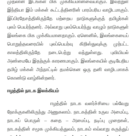
முதலான இடங்கள் மிக முக்கியமானவையாகும்
.
இவற்றுள்
இந்தியா இம் மக்கள் கூட்டத்தினரின் பாரம்பரிய வாழிடமாகும்
.
இப்பிரதேசத்திலிருந்தே மற்றைய நாடுகளுக்குத் தமிழர்கள்
புலம் பெயர்ந்தனர்
.
அவ்வாறு புலம்பெயர்ந்து வாழும் நாடுகளுள்
இலங்கை மிக முக்கியமானதாகும்
.
ஏனெனில்
,
இலங்கையைப்
பொறுத்தவரையில் புலப்பெயர்வு கிறிஸ்துவுக்கு முற்பட்ட
காலத்திலிருந்தே நடைபெற்று வந்துள்ளது
.
புவியியல்
அண்மையே இதற்குக் காரணமாகும்
.
இலங்கையில் குடியேறிய
தமிழ் மக்கள் அந்நாட்டில் தமக்கென ஒரு தனி வாழிடமாகக்
கொண்டு வாழ்கின்றனர்
.
ஈழத்தில் நாடக இலக்கியம்
ஈழத்தில் நாடக வளர்ச்சியை பல்வேறு
நோக்குகளிலிருந்து அணுகலாம்
.
நாடகத்தின் உருவ அமைப்பு
,
நாடகப் பொருள்
–
கதை
–
அமைப்பு
,
நடிப்பு முறைகள்
,
நாடகத்தின் சமூக முக்கியத்துவம்
,
நாடகம் எவ்வாறு கருத்துப்