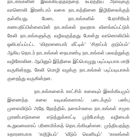
நாடகங்களின் இலக்கியத்தரத்தை உயர்த்திய அளவுக்கு
வானொலி இரண்டாம் வகை நாடகத்தினை இழிநிலைக்குத்
தள்ளியது
.
மேடை நாடகங்களில் பேராசிரியர்
கணபதிப்பிள்ளையின் நாடகங்கள் தவறாக விளங்கப்பட்டுக்
கேலி நாடகங்களுக்கு வழிவகுத்தது போன்று வானொலியில்
ஒலிபரப்பப்பட்ட
‘
விதானையார் வீட்டில்
’ ‘
சிறாப்பர் குடும்பம்
’
ஆகிய தொடர் நாடகங்கள் நையாண்டி நாடகங்கள் பலவற்றுக்கு
வழிகோலின
.
ஆயினும் இந்நிலை இப்பொழுது படிப்படியாக மாறி
வருகின்றது
.
கேலி மொழி வழக்கு நாடகங்கள் படிப்படியாகக்
குறைந்து வருகின்றன
.
நாடகங்களைக் காட்சிக் கலையும் இலக்கியமும்
இணைந்த கலை வடிவங்களாகப் படைக்கும் பண்பு
முளைவிடும் அதே நேரத்தில்
,
நகைச்சுவை நாடகங்கள் சமூக
முரண்பாடுகளை எடுத்துக்காட்டி முற்போக்கு வழியைக்
கூறுவனவாகப் பரிணமிக்கத் தொடங்கியுள்ளன
.
முந்தியதற்கு
உதாரணமாக
‘
கடூழியம்
’ ‘
வீடும் வெளியும்
’ ‘
காலங்கள்