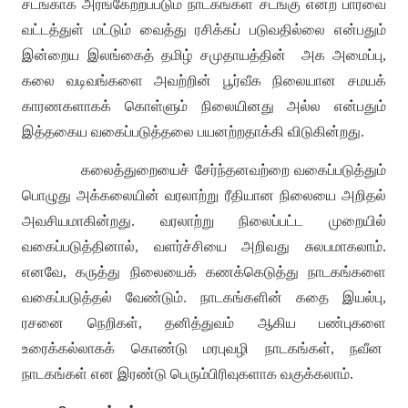
சடங்காக அரங்கேற்றப்படும் நாடகங்கள் சடங்கு என்ற பார்வை
வட்டத்துள் மட்டும் வைத்து ரசிக்கப் படுவதில்லை என்பதும்
இன்றைய இலங்கைத் தமிழ் சமுதாயத்தின்
அக அமைப்பு
,
கலை வடிவங்களை அவற்றின் பூர்வீக நிலையான சமயக்
காரணகளாகக் கொள்ளும் நிலையினது அல்ல என்பதும்
இத்தகைய வகைப்படுத்தலை பயனற்றதாக்கி விடுகின்றது
.
கலைத்துறையைச் சேர்ந்தனவற்றை வகைப்படுத்தும்
பொழுது அக்கலையின் வரலாற்று ரீதியான நிலையை அறிதல்
அவசியமாகின்றது
.
வரலாற்று நிலைப்பட்ட முறையில்
வகைப்படுத்தினால்
,
வளர்ச்சியை அறிவது சுலபமாகலாம்
.
எனவே
,
கருத்து நிலையைக் கணக்கெடுத்து நாடகங்களை
வகைப்படுத்தல் வேண்டும்
.
நாடகங்களின் கதை இயல்பு
,
ரசனை நெறிகள்
,
தனித்துவம் ஆகிய பண்புகளை
உரைக்கல்லாகக் கொண்டு மரபுவழி நாடகங்கள்
,
நவீன
நாடகங்கள் என இரண்டு பெரும்பிரிவுகளாக வகுக்கலாம்
.