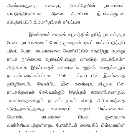
அண்ணாதுரை
,
கலைஞர் போன்றோரின் நாடகங்கள்
ஏற்படுத்தியுள்ளன
.
அவை அரசியல் இயக்கத்துடன்
சம்பந்தப்பட்டு இம்மாற்றங்கள் ஏற்பட்டன
.
இலங்கைக் கலைக் கழகத்தின் தமிழ் நாடகக்குழு
மேடை நாடகங்களைப் போட்டி முறைகள் மூலம் ஊக்கப்படுத்திப்
பரிசுப் பெற்ற நாடகங்களை வெளியிட்டும் உதவிற்று
.
ஈழத்து
நாடக நூல்களை ஆராயும்பொழுது வரலாற்று நாடகங்களே
அதிகமாக இருப்பதைக் காணலாம்
.
ஐதீகக் கதைக்கூறும்
நாடகங்களாக்கப்பட்டன
. 1956 –
க்குப் பின் இலங்கைத்
தமிழரிடையே தோன்றிய இன உணர்வும்
,
தி
.
மு
.
க பின்
நாடகத்துறைச் செல்வாக்கும் இதற்குக் காரணங்களாகும்
.
புனைகதைகளிலும் நாடகம் மூலம் மொழி அபிமானத்தை
எடுத்துணர்த்துவது சுலபமாகும்
.
சமூகப் பிரச்சனைகள்
கொண்ட நாடகங்கள் மிகக் குறைவாக
வளர்ச்சியடைந்துள்ளது
.
பேராசிரியர் கணபதிப் பிள்ளையின்