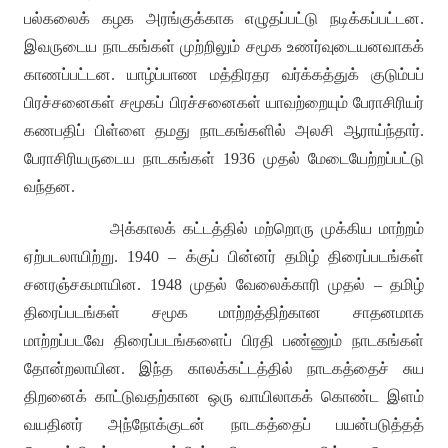
பல்கலைக் கழக அரங்குக்காக எழுதப்பட்டு நடிக்கப்பட்டன
.
இவருடைய நாடகங்கள் முற்றிலும் சமூக உணர்வுடையனவாகக்
காணப்பட்டன
.
யாழ்ப்பாண மத்திரதர வர்க்கத்துக் குடும்பப்
பிரச்சனைகள் சமூகப் பிரச்சனைகள் யாவற்றையும் பேராசிரியர்
கணபதிப் பிள்ளை தமது நாடகங்களில் அலசி ஆராய்ந்தார்
.
பேராசிரியருடைய நாடகங்கள்
1936
முதல் மேடையேற்றப்பட்டு
வந்தன
.
அக்காலக் கட்டத்தில் மற்றொரு முக்கிய மாற்றம்
ஏற்படலாயிற்று
. 1940 –
க்குப் பின்னர் தமிழ் திரைப்படங்கள்
சனரஞ்சகமாயின
. 1948
முதல் வேலைக்காரி முதல்
–
தமிழ்
திரைப்படங்கள் சமூக மாற்றத்திற்கான சாதனமாக
மாற்றப்படவே திரைப்படங்களைப் பிரதி பண்ணும் நாடகங்கள்
தோன்றலாயின
.
இந்த காலக்கட்டத்தில் நாடகத்தைச் சுய
திறனைக் காட்டுவதற்கான ஒரு வாயிலாகக் கொண்ட இளம்
வயதினர் அந்நோக்குடன் நாடகத்தைப் பயன்படுத்தத்