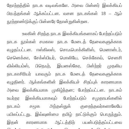
தோற்றத்தில் நாடக வடிவங்களே
.
அவை பின்னர் இலக்கியப்
பிரபந்தங்கள் ஆக்கப்பட்டன
.
வசன நாடகங்கள்
18 –
ஆம்
நூற்றாண்டுக்குப் பின்னரே தோன்றுகின்றன
.
உலகின் சிறந்த நாடக இலக்கியங்களாகப் போற்றப்படும்
நாடக நூல்கள் சமகால நாடக மேடைத் தேவைகளுக்காக
எழுதப்பட்டன
.
ஈஸ்கிலஸ்
,
சொஃபொக்கிளிஸ்
,
மெனான்டர்
,
செனெக்கா
,
சேக்ஸ்பியர்
,
மொலியே
,
செக்கோவ்
,
செனசி
வில்லியம்ஸ்
,
பிறெஃற்
,
இயனஸ்கேர
,
பின்ற்றர் முதலிய
நாடகாசிரியர் யாவரும் நாடக மேடைத் தேவைகளுக்காக
எழுதினர்
.
ஆக்கங்களின் இலக்கியச் சிறப்புக் காரணமாக
அவை இலக்கியமாக முகிழ்ந்தன
;
போற்றப்பட்டன
.
நாடகம்
உயர்தர இலக்கியமாகவும் போற்றப்படும் சமுதாயங்களில்
நாடகம் சமூக அந்தஸ்துக் குறைந்தவர்களாலேயே
பயிலப்பட்டது
.
இவ்வுண்மை தமிழ் நாட்டுக்கும் பொருந்தும்
.
இதன் காரணமாக ஆட்டத்திற் பயன்படுத்தப்பட்டவை