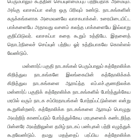
பெரும்பாலும் கூத்தின் செய்யுளமைப்புப் பற்றியதாக அமையும்
.
அங்கு வாசகப்பா என்ற ஒரு பிரிவும் உண்டு
.
நாடகங்களின்
சுருக்கங்களாக அமைவனவே வாசகபாக்கள்
.
உரையிடையிட்ட
பாக்களையே அதாவது வசனம் கலந்த பாக்களையே இவ்வாறு
குறிப்பிடுவர்
.
வாசகப்பா கதை கூறும் உத்தியே
.
இதனைத்
தொடர்நிலைச் செய்யுள் பற்றிய ஓர் உத்தியாகவே கொள்ளல்
வேண்டும்
.
மன்னார்ப் பகுதி நாடகங்கள் பெரும்பாலும் கத்தோலிக்க
கிறித்துவ நாடகங்களே இலங்கையின் கத்தோலிக்கக்
கிறித்துவ நாடகங்களை ஆராய்ந்த எம்
.
எச்
.
குணதிலக்க
மன்னார்ப் பகுதிக் கத்தோலிக்க நாடகங்களில் போர்த்துக்கேய
மரபில் வரும் நாடக சம்பிரதாயங்கள் போற்றப்பட்டுள்ளன என்று
கூறுகின்றனர்
.
கத்தோலிக்க நாடகங்களை ஆராயும் பொழுது
அவற்றிற் காணப்படும் போர்த்துக்கேய மரபுகளைக் கண்டறிந்த
பின்னரே அவற்றிலுள்ள தமிழ் நாடகப் பண்புகள் பற்றி எழுத்துக்
கூறவேண்டும்
.
தமது மதத்தைப் பரப்பிய கத்தோலிக்க