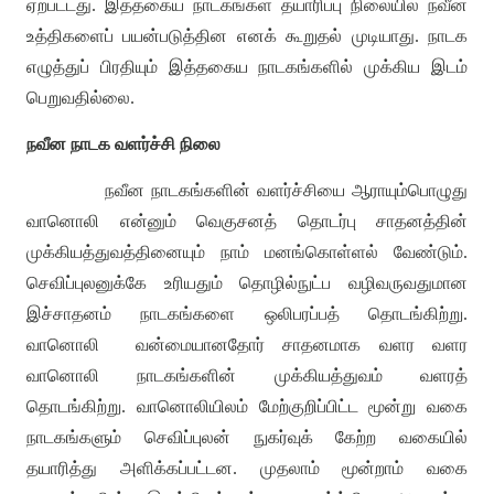
ஏற்பட்டது
.
இத்தகைய நாடகங்கள் தயாரிப்பு நிலையில் நவீன
உத்திகளைப் பயன்படுத்தின எனக் கூறுதல் முடியாது
.
நாடக
எழுத்துப் பிரதியும் இத்தகைய நாடகங்களில் முக்கிய இடம்
பெறுவதில்லை
.
நவீன நாடக வளர்ச்சி நிலை
நவீன நாடகங்களின் வளர்ச்சியை ஆராயும்பொழுது
வானொலி என்னும் வெகுசனத் தொடர்பு சாதனத்தின்
முக்கியத்துவத்தினையும் நாம் மனங்கொள்ளல் வேண்டும்
.
செவிப்புலனுக்கே உரியதும் தொழில்நுட்ப வழிவருவதுமான
இச்சாதனம் நாடகங்களை ஒலிபரப்பத் தொடங்கிற்று
.
வானொலி
வன்மையானதோர் சாதனமாக வளர வளர
வானொலி நாடகங்களின் முக்கியத்துவம் வளரத்
தொடங்கிற்று
.
வானொலியிலம் மேற்குறிப்பிட்ட மூன்று வகை
நாடகங்களும் செவிப்புலன் நுகர்வுக் கேற்ற வகையில்
தயாரித்து அளிக்கப்பட்டன
.
முதலாம் மூன்றாம் வகை