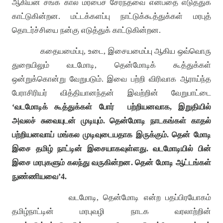
ஆகியன சங்க கால மரபைச் சேர்ந்தவை என்பதை எடுத்துக்
காட்டுகின்றன
.
மட்டக்களப்பு நாட்டுக்கூத்துக்கள் மரபுத்
தொடர்ச்சியை நன்கு எடுத்துக் காட்டுகின்றன
.
கதையமைப்பு
,
உடை
,
இசையமைப்பு ஆகிய ஒவ்வொரு
துறையிலும் வடமோடி
,
தென்மோடிக் கூத்துக்கள்
ஒன்றுக்கொன்று வேறுபடும்
.
இவை பற்றி விரிவாக ஆராய்ந்த
பேராசிரியர் வித்தியானந்தன் இவற்றின் வேறுபாட்டை
‘
வடமோடிக் கூத்துக்கள் போர்
பற்றியனவாக
,
இறுதியில்
அவலச் சுவையுடன் முடியும்
.
தென்மோடி நாடகங்கள் காதல்
பற்றியனவாய் மங்கல முடிவுடையதாக இருக்கும்
.
தென் மோடி
இசை தமிழ் நாட்டின் இசையாகவுள்ளது
.
வடமோடியில் பின்
இசை மரபுகளும் கலந்து வருகின்றன
.
தென் மோடி ஆட்டங்கள்
நுண்ணியவை
’4.
வடமோடி
,
தென்மோடி என்ற பதப்பிரயோகம்
தமிழ்நாட்டின் மரபுவழி நாடக வரலாற்றின்