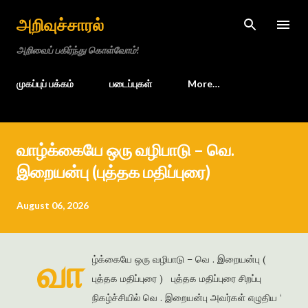
Skip to main content
அறிவுச்சாரல்
அறிவைப் பகிர்ந்து கொள்வோம்!
முகப்புப் பக்கம்
படைப்புகள்
More…
வாழ்க்கையே ஒரு வழிபாடு – வெ.
இறையன்பு (புத்தக மதிப்புரை)
August 06, 2026
வா
ழ்க்கையே ஒரு வழிபாடு – வெ . இறையன்பு (
புத்தக மதிப்புரை ) புத்தக மதிப்புரை சிறப்பு
நிகழ்ச்சியில் வெ . இறையன்பு அவர்கள் எழுதிய ‘