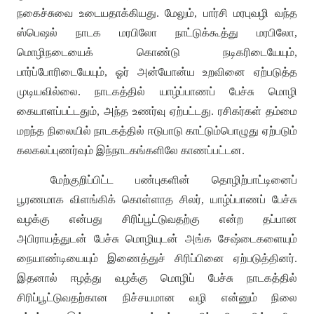
நகைச்சுவை உடையதாக்கியது
.
மேலும்
,
பார்சி மரபுவழி வந்த
ஸ்பெஷல் நாடக மரபிலோ நாட்டுக்கூத்து மரபிலோ
,
மொழிநடையைக் கொண்டு நடிகரிடையேயும்
,
பார்ப்போரிடையேயும்
,
ஓர் அன்யோன்ய உறவினை ஏற்படுத்த
முடியவில்லை
.
நாடகத்தில் யாழ்ப்பாணப் பேச்சு மொழி
கையாளப்பட்டதும்
,
அந்த உணர்வு ஏற்பட்டது
.
ரசிகர்கள் தம்மை
மறந்த நிலையில் நாடகத்தில் ஈடுபாடு காட்டும்பொழுது ஏற்படும்
கலகலப்புணர்வும் இந்நாடகங்களிலே காணப்பட்டன
.
மேற்குறிப்பிட்ட பண்புகளின் தொழிற்பாட்டினைப்
பூரணமாக விளங்கிக் கொள்ளாத சிலர்
,
யாழ்ப்பாணப் பேச்சு
வழக்கு என்பது சிரிப்பூட்டுவதற்கு என்ற தப்பான
அபிராயத்துடன் பேச்சு மொழியுடன் அங்க சேஷ்டைகளையும்
நையாண்டியையும் இணைத்துச் சிரிப்பினை ஏற்படுத்தினர்
.
இதனால் ஈழத்து வழக்கு மொழிப் பேச்சு நாடகத்தில்
சிரிப்பூட்டுவதற்கான நிச்சயமான வழி என்னும் நிலை