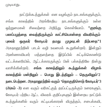
முடியாது
.
நாட்டுக்கூத்துக்கள்
என வழங்கும் நாடகங்களுக்கும்
,
சங்க காலத்தில் அரங்கேறிய நாடகங்களுக்கும் உள்ள
ஒற்றுமைகள் சிலவற்றை அறிந்து கொள்வோம்
.
”
குரங்கு
பலாப்பழத்தை வைத்திருக்கும் காட்சியொன்றை விவரிக்கும்
புலவர் ஒருவர் கோடியர் தமது முழவுடன் நிற்பதை
”1
அகநானூற்றின் பாடல் வழி உவமைக் கூறுகின்றார்
.
இன்றும்
அண்ணாவியார் மத்தளத்தை இடுப்பில் கட்டிக்கொண்டு
வட்டக்களரியில்
,
ஆட்டக்காரருக்குப் பின் பக்கத்திலே நின்று
வாசிக்கின்றார்
.
சங்க காலத்திலும் கூத்துக்கள் விழாக்
காலத்தில் மன்றிலும்
–
பொது இடத்திலும்
–
தெருவிலும்
’2
நடைபெற்றன
.
அகநானூற்றில் வரும்
‘
தொகுதிசொற் கோடியர்
’3
(
அகம்
-3)
என வரும் வரிகட்குத் தரப்பட்டிருக்கும் உரைகளும்
,
கோடியர் பற்றிய ஆட்ட விவரக் குறிப்புகளும் இன்றைய நாட்டுக்
கூத்துக்களில் வரும் கட்டியங்காரன் விருத்தம்
,
சபைக்கவி
,