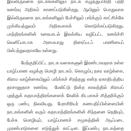
இவ்விருவகை நாடகங்களிலும் நாடக எழுத்துப்பிரதி பற்றி
உணர்வு அதிகம் காணப்படுகின்றது
.
ஆயினும் பொதுவாக
இவ்விருவகை நாடகங்களிலும் பேச்சிலும் பார்க்கும் காட்சிக்கே
முக்கியத்துவம் அதிகமாகக் கொடுக்கப்படுகிறது
.
பாத்திரங்களின் உரையாடல் இலக்கிய வழிப்பட்ட உணர்ச்சி
வெளிப்பாடாக அமையாது திரைப்படப் பாணியைப்
பின்பற்றுவதாகவே உள்ளது
.
மேற்குறிப்பிட்ட நாடக வகைகளுள் இரண்டாவதாக உள்ள
யாழ்ப்பாண வழக்கு மொழி நாடகம்
.
கொழும்பு நகர வாழ்க்கை
,
கிராம வாழ்க்கையிலும் பார்க்கச் சிறந்தது என்ற ஏகாதிபத்திய
தாசானுதாச உணர்வு
மேலிட்டு நின்ற காலத்தில் கிராமப்
புறத்துக் கதாபாத்திரங்களைக் கேலிக் கிடமாகச் சித்தரிக்கும்
ஒரு பண்பு நிலவியது
.
பேராசிரியர் கணபதிப்பிள்ளையின்
நாடகங்களின் வரும் கதாபாத்திரங்களின் சிந்தனை நெறியும்
,
பேச்சு மொழியும்
,
யாழ்ப்பாணச் சமூகத்தின் அடிப்படை
முரண்பாடுகளை எடுத்துக் காட்டின
.
இப்பண்பு நாடகத்தை