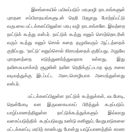
இலங்கையில் பயிலப்படும் மரபுவழி நாடகங்களுள்
புராதன சம்பிராதயங்களுடன் நெறி பிறழாது போற்றப்பட்டு
வருபவை மட்டக்களப்பிலுள்ள மரபு வழி நாடகங்களே
.
இவற்றை
நாட்டுக் கூத்து என்பர்
.
நாட்டுக் கூத்து எனும் சொற்றொடரின்
வரும் கூத்து எனும் சொல் கதை தழுவிவரும் ஆட்டத்தைக்
குறிப்பது
. ‘
நாட்டு
’
எனும்சொல் கிராமத்தைக் குறிப்பது
.
அதுவே
புராதனத்தை எடுத்துணர்த்துவதாக உள்ளது
.
இது
நவீனமயமாக்கற் சூழலின் நவீன நெறிக்குட்படாத ஒரு கலை
வடிவத்துக்கு இடப்பட்ட அடைமொழியாக அமைந்துள்ளது
என்பர்
.
மட்டக்களப்பிலுள்ள நாட்டுக் கூத்துக்கள்
,
வடமோடி
,
தென்மோடி என இருவகையாகப் பிரித்துக் கூறப்படும்
.
யாழ்ப்பாணத்திலுள்ள நாட்டுக்கூத்துக்களும் இவ்வாறு
வகைப்படுத்திக்
கூறப்படுவது உண்டு எனினும்
,
வேறுபாடுகளை
மட்டக்களப்பு மரபிற் காண்பது போன்று யாழ்ப்பாணத்தில் காண