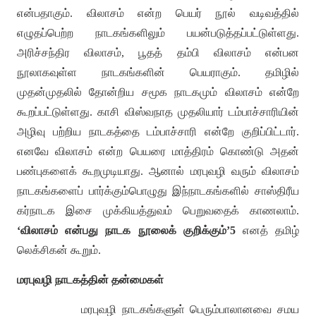
என்பதாகும்
.
விலாசம் என்ற பெயர் நூல் வடிவத்தில்
எழுதப்பெற்ற நாடகங்களிலும் பயன்படுத்தப்பட்டுள்ளது
.
அரிச்சந்திர விலாசம்
,
பூதத் தம்பி விலாசம் என்பன
நூலாகவுள்ள நாடகங்களின் பெயராகும்
.
தமிழில்
முதன்முதலில் தோன்றிய சமூக நாடகமும் விலாசம் என்றே
கூறப்பட்டுள்ளது
.
காசி விஸ்வநாத முதலியார் டம்பாச்சாரியின்
அழிவு பற்றிய நாடகத்தை டம்பாச்சாரி என்றே குறிப்பிட்டார்
.
எனவே விலாசம் என்ற பெயரை மாத்திரம் கொண்டு அதன்
பண்புகளைக் கூறமுடியாது
.
ஆனால் மரபுவழி வரும் விலாசம்
நாடகங்களைப் பார்க்கும்பொழுது இந்நாடகங்களில் சாஸ்திரீய
கர்நாடக இசை முக்கியத்துவம் பெறுவதைக் காணலாம்
.
‘
விலாசம் என்பது நாடக நூலைக் குறிக்கும்
’5
எனத் தமிழ்
லெக்சிகன் கூறும்
.
மரபுவழி நாடகத்தின் தன்மைகள்
மரபுவழி நாடகங்களுள் பெரும்பாலானவை சமய