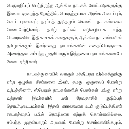
பெருமதிப்புப் பெற்றிருந்த ஆங்கில நாடகக் கோட்பாடுகளுக்கு
இயைய குறைந்த நேரத்தில்
,
பொருத்தமான அரங்க அமைப்பும்
,
வேடப் புனைவும்
,
நடிப்புத் துரிதமும் கொண்ட நாடகங்களை
மேடையேற்றினார்
.
தமிழ் நாட்டில் வழிவழியாக வந்த
பௌராணிக இதிகாசகக் கதைகளும்
,
ஆங்கில நாடகங்களின்
தமிழாக்கமும் இவர்களது நாடகங்களின் கதைப்பொருளாக
அமைந்தன
.
சம்பந்த முதலியாரும் இத்தகைய நாடகங்களையே
மேடை ஏற்றினார்
.
நாடகத்துறையில் வளரும் மத்தியதர வர்க்கத்துக்கு
ஏற்ற ஒழுக்க சீலர்களை இவர்
,
தமது குருவைப் போன்று
வற்புத்தினார்
.
ஸ்பெஷல் நாடகங்களில் பெண்கள் பங்கு ஏற்று
வந்தனர்
.
இவர்களில் பலர் தேவதாசிக் குடும்பத்
தொடர்புடையவர்கள்
.
இதன் காரணமாக உயர் குடும்பத்தினர்
நாடகத்தைப் பயில் தொழிலாக ஏற்றுக் கொள்ளவில்லை
.
சம்பந்த முதலியாரும் அவரைப் போன்று சொர்ணலிங்கமும்
,