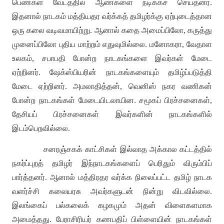
பெண்கள் வேடத்தில் ஆண்களை நடிக்கச் செய்தனர்
.
இதனால் நாடகம் மத்தியதர வர்க்கத் தமிழர்க்கு ஏற்புடைத்தான
ஒரு கலை வடிவமாயிற்று
.
ஆனால் கதை அமைப்பிலோ
,
கருத்து
முனைப்பிலோ புதிய மாற்றம் எதுவுமில்லை
.
மனோகரா
,
வேதாள
உலகம்
,
சபாபதி போன்ற நாடகங்களை இவர்கள் மேடை
ஏற்றினர்
.
ஷேக்ஸ்பியரின் நாடகங்களையும் தமிழ்ப்படுத்தி
மேடை ஏற்றினர்
.
அமலாதித்தன்
,
வெனிஸ் நகர வணிகன்
போன்ற நாடகங்கள் மேடையிடலாயின
.
சமூகப் பிரச்சனைகள்
,
தேசியப் பிரச்சனைகள் இவர்களின் நாடகங்களில்
இடம்பெறவில்லை
.
சனரஞ்சகக் காட்சிகள் இல்லாத அக்கால கட்டத்தில்
நகர்ப்புறத் தமிழர் இந்நாடகங்களைப் பெரிதும் விரும்பிப்
பார்த்தனர்
.
ஆனால் மத்திரதர வர்க்க நிலைப்பட்ட தமிழ் நாடக
வளர்ச்சி கலையரசு அவர்களுடன் நின்று விடவில்லை
.
இலங்கைப் பல்கலைக் கழகமும் அதன் விளைகளமாக
அமைத்தது
.
பேராசிரியர் கணபதிப் பிள்ளையின் நாடகங்கள்