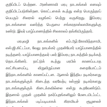
குறிப்பிடப் பெற்றன
.
அண்ணாவி மரபு நாடகங்கள் எனவும்
குறிப்பிடப்படுகின்றன
.
கொட்டகைக் கூத்து என்ற பொருந்தாப்
பெயரும் சிலரால் வழங்கப் பெற்று வருகிறது
.
இம்மரபு
நாடகங்களை வளர்த்த பெருமை சங்கரதாஸ்வாமிகளுக்கு
உண்டு
.
இவர் யாழ்ப்பாணத்தில் சிலகாலம் தங்கியிருந்தார்
.
மரபுவழி நாடகங்களில் எம்
.
ஆர்
.
கோவிந்தசாமி
,
எஸ்
.
ஜி
.
கிட்டப்பா
,
வேலு நாயக்கர் முதலியோர் யாழ்ப்பாணத்தில்
நடித்தனர்
.
யாழ்ப்பாணத்தவர் பலர் இம்மரபு நாடகத்தில் நடிக்கத்
தொடங்கினர்
.
நாட்டுக் கூத்து மரபில் காணப்படாத
காட்சியமைப்பு
,
விறுவிறுப்பான
கதையோட்டம்
இந்நாடகங்களில் காணப்பட்டன
.
ஆனால் இந்திய நடிகர்களது
நாடகங்களுக்குக் கிடைத்த வரவேற்பு உள்ளூர் நடிகர்களது
நாடகங்களுக்குக் கிடைக்கவில்லை என்று கூறவேண்டும்
.
இதனால் முதன் முதலில் நகர்ப்புறங்களிலும் மேடையிடப்பட்ட
இந்நாடகங்கள் படிப்படியாகக் கிராமியச் சூழலைச்