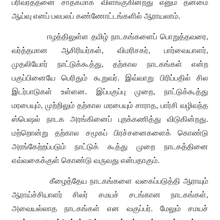
பரிவர்த்தனை சாதகமாக விளங்குகின்றது எனும் தன்மை
ஆய்வு எனப் பலபலப் கண்ணோட்டங்களில் ஆராயலாம்
.
ஈழத்திலுள்ள தமிழ் நாடகங்களைப் பொறுத்தவரை
,
வர்த்தமான ஆசிரியர்கள்
,
விமரிசகர்
,
பார்வையாளர்
,
முதலியோர் நாட்டுக்கூத்து
,
தற்கால நாடகங்கள் என்ற
பகுப்பினையே பெரிதும் கூறுவர்
.
இவ்வாறு பிரிப்பதில் சில
இடர்பாடுகள் உள்ளன
.
இப்பகுப்பு முறை
,
நாட்டுக்கூத்து
மரபையும்
,
முற்றிலும் தற்கால மரபையும் சாராத
,
பார்சி வழிவந்த
ஸ்பெஷல் நாடக அரங்கினைப் புறக்கணித்து விடுகின்றது
.
மற்றொன்று தற்கால சமூகப் பிரச்சனைகளைக் கொண்டு
அரங்கேற்றப்படும் நாட்டுக் கூத்து முறை நாடகத்தினை
எவ்வகைக்குள் கொண்டு வருவது என்பதாகும்
.
கீழைத்தேய நாடகங்களை வகைப்படுத்தி ஆராயும்
ஆராய்ச்சியாளர் சிலர் சமயச் சடங்கான நாடகங்கள்
,
அவையல்லாத நாடகங்கள் என வகுப்பர்
.
மேலும் சமயச்