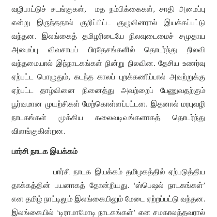
வழிபாட்டுச் சடங்குகள்
,
மத நம்பிக்கைகள்
,
சாதி அமைப்பு
என்று இருந்ததால் குறிப்பிட்ட குழுவினரால் இயக்கப்பட்டு
வந்தன
.
இலங்கைத் தமிழரிடையே நிலவுடைமைச் சமுதாய
அமைப்பு விவசாயப் பிரதேசங்களில் தொடர்ந்து நிலவி
வந்தமையால் இந்நாடகங்கள் நின்று நிலவின
.
தேசிய உணர்வு
ஏற்பட்ட பொழுதும்
,
கடந்த காலப் புறக்கணிப்பால் அவற்றுக்கு
ஏற்பட்ட தாழ்வினை நினைத்து அவற்றைப் பேணுவதற்கும்
பூர்வமான முயற்சிகள் மேற்கொள்ளப்பட்டன
.
இதனால் மரபுவழி
நாடகங்கள் முக்கிய கலைவடிவங்களாகத் தொடர்ந்து
விளங்குகின்றன
.
பார்சி நாடக இயக்கம்
பார்சி நாடக இயக்கம் தமிழகத்தில் ஏற்படுத்திய
தாக்கத்தின் பயனாகத் தோன்றியது
. ‘
ஸ்பெஷல் நாடகங்கள்
’
என தமிழ் நாட்டிலும் இலங்கையிலும் மேடை ஏற்றப்பட்டு வந்தன
.
இலங்கையில்
‘
டிராமாமோடி நாடகங்கள்
’
என சமகாலத்தவரால்