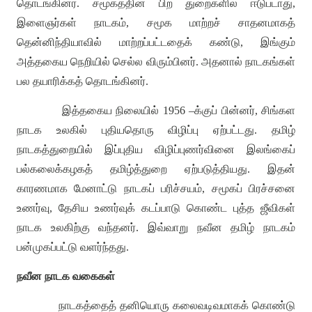
தொடங்கினர்
.
சமூகத்தின் பிற துறைகளில் ஈடுபடாது
,
இளைஞர்கள் நாடகம்
,
சமூக மாற்றச் சாதனமாகத்
தென்னிந்தியாவில் மாற்றப்பட்டதைக் கண்டு
,
இங்கும்
அத்தகைய நெறியில் செல்ல விரும்பினர்
.
அதனால் நாடகங்கள்
பல தயாரிக்கத் தொடங்கினர்
.
இத்தகைய நிலையில்
1956 –
க்குப் பின்னர்
,
சிங்கள
நாடக உலகில் புதியதொரு விழிப்பு ஏற்பட்டது
.
தமிழ்
நாடகத்துறையில் இப்புதிய விழிப்புணர்வினை இலங்கைப்
பல்கலைக்கழகத் தமிழ்த்துறை ஏற்படுத்தியது
.
இதன்
காரணமாக மேனாட்டு நாடகப் பரிச்சயம்
,
சமூகப் பிரச்சனை
உணர்வு
,
தேசிய உணர்வுக் கடப்பாடு கொண்ட புத்த ஜீவிகள்
நாடக உலகிற்கு வந்தனர்
.
இவ்வாறு நவீன தமிழ் நாடகம்
பன்முகப்பட்டு வளர்ந்தது
.
நவீன நாடக வகைகள்
நாடகத்தைத் தனியொரு கலைவடிவமாகக் கொண்டு