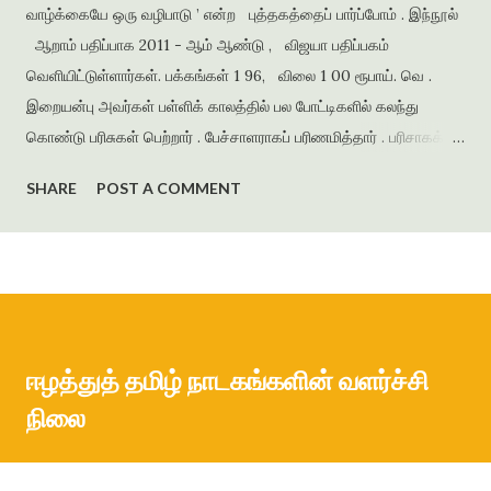
வாழ்க்கையே ஒரு வழிபாடு ’ என்ற புத்தகத்தைப் பார்ப்போம் . இந்நூல்
ஆறாம் பதிப்பாக 2011 - ஆம் ஆண்டு , விஜயா பதிப்பகம்
வெளியிட்டுள்ளார்கள். பக்கங்கள் 1 96, விலை 1 00 ரூபாய். வெ .
இறையன்பு அவர்கள் பள்ளிக் காலத்தில் பல போட்டிகளில் கலந்து
கொண்டு பரிசுகள் பெற்றார் . பேச்சாளராகப் பரிணமித்தார் . பரிசாகக்
கிடைத்த நூல்கள் இலக்கிய ஆர்வத்தை வளர்த்தன . கல்லூரிக்
SHARE
POST A COMMENT
காலத்தில் எழுதிய கவிதைகளைத் தொகுத்து ‘ பூபாளத்திற்கொரு
புல்லாங்குழல் ’ என்ற தலைப்பில் கவிதைத் தொகுப்பை வெளியிட்டார் .
அமுதசுரபி , ஆனந்தவிகடன் , இதயம் பேசுகிறது , தாமரை ,
கணையாழி , புதிய பார்வை , தமிழன் எக்ஸ்பிரஸ் என்று பல இதழ்களில்
கதை , கவிதை , கட்டுரைகளை எழுதியுள்ளார் . முதல் நாவல் ‘
ஆத்தங்கரை ஓரம் ‘ ஜெயகாந்தனின் அணிந்துரையுடன் வெளியானது .
ஈழத்துத் தமிழ் நாடகங்களின் வளர்ச்சி
நர்மதா அணை கட்டப்படுவதற்காக கரையோரத்தில் வசித்த மக்கள்
நிலை
விரட்டப்பட்டதை அடிப்படையாக கொண்டது இந்நாவல் . இறை...