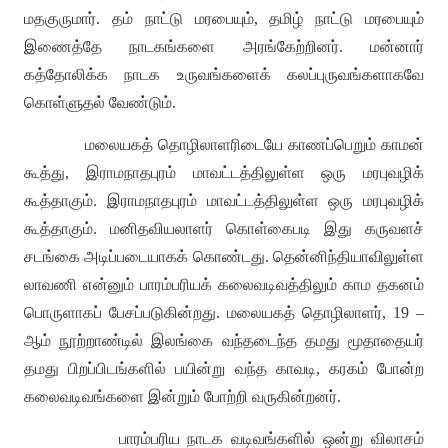
மதகுருமார்
.
தம் நாட்டு மரபையும்
,
தமிழ் நாட்டு மரபையும்
இணைத்தே நாடகங்களை அரங்கேற்றினர்
.
மன்னார்
கத்தோலிக்க நாடக உருவங்களைக் கலப்புருவங்களாகவே
கொள்ளுதல் வேண்டும்
.
மலையகத் தொழிலாளரிடையே காணப்பெறும் காமன்
கூத்து
,
இராமநாதபுரம் மாவட்டத்திலுள்ள ஒரு மரபுவழிக்
கூத்தாகும்
.
இராமநாதபுரம் மாவட்டத்திலுள்ள ஒரு மரபுவழிக்
கூத்தாகும்
.
மனிதவியலாளர் கொள்கைபடி இது கருவளச்
சடங்கை அடிப்படையாகக் கொண்டது
.
தென்னிந்தியாவிலுள்ள
லாவணி என்னும் பாரம்பரியக் கலைவடிவத்திலும் காம தகனம்
பொருளாகப் பேசப்படுகின்றது
.
மலையகத் தொழிலாளர்
, 19 –
ஆம் நூற்றாண்டில் இலங்கை வந்தடைந்த தமது மூதாதையர்
தமது பிறப்பிடங்களில் பயின்று வந்த காவடி
,
கரகம் போன்ற
கலைவடிவங்களை இன்றும் போற்றி வருகின்றனர்
.
பாரம்பரிய நாடக வடிவங்களில் ஒன்று விலாசம்