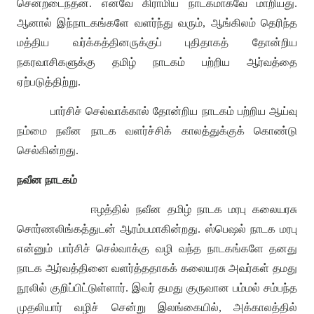
சென்றடைந்தன
.
எனவே கிராமிய நாடகமாகவே மாறியது
.
ஆனால் இந்நாடகங்களே வளர்ந்து வரும்
,
ஆங்கிலம் தெரிந்த
மத்திய வர்க்கத்தினருக்குப் புதிதாகத் தோன்றிய
நகரவாசிகளுக்கு தமிழ் நாடகம் பற்றிய ஆர்வத்தை
ஏற்படுத்திற்று
.
பார்சிச் செல்வாக்கால் தோன்றிய நாடகம் பற்றிய ஆய்வு
நம்மை நவீன நாடக வளர்ச்சிக் காலத்துக்குக் கொண்டு
செல்கின்றது
.
நவீன நாடகம்
ஈழத்தில் நவீன தமிழ் நாடக மரபு கலையரசு
சொர்ணலிங்கத்துடன் ஆரம்பமாகின்றது
.
ஸ்பெஷல் நாடக மரபு
என்னும் பார்சிச் செல்வாக்கு வழி வந்த நாடகங்களே தனது
நாடக ஆர்வத்தினை வளர்த்ததாகக் கலையரசு அவர்கள் தமது
நூலில் குறிப்பிட்டுள்ளார்
.
இவர் தமது குருவான பம்மல் சம்பந்த
முதலியார் வழிச் சென்று இலங்கையில்
,
அக்காலத்தில்