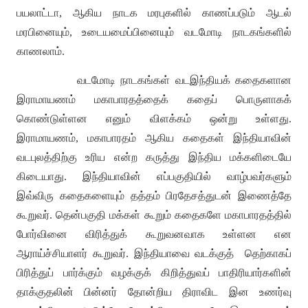
பயலாட்டா
,
ஆகிய நாடக மரபுகளில் காணப்படும் ஆடல்
மரபினையும்
,
உடையமைப்பினையும் வடமோடி நாடகங்களில்
காணலாம்
.
வடமோடி நாடகங்கள் வடஇந்தியக் கதைகளான
இராமாயணம் மகாபாரதத்தைக் கதைப் பொருளாகக்
கொண்டுள்ளன எனும் விளக்கம் ஒன்று உள்ளது
.
இராமாயணம்
,
மகாபாரதம் ஆகிய கதைகள் இந்தியாவின்
வடபுலத்திற்கு உரிய என்ற கருத்து இந்திய மக்களிடையே
கிடையாது
.
இந்தியாவின் எப்பகுதியில் வாழ்பவர்களும்
இவ்விரு கதைகளையும் தத்தம் பிரதேசத்துடன் இணைத்தே
கூறுவர்
.
தென்பகுதி மக்கள் கூறும் கதைகளே மகாபாரதத்தில்
போர்வினை விரித்துக் கூறுவனவாக உள்ளன என
ஆராய்ச்சியாளர் கூறுவர்
.
இந்தியாவை வடக்குத்
தெற்காகப்
பிரித்துப் பார்க்கும் வழக்குக் கிறித்துவப் பாதிரியார்களின்
தாக்குதலின் பின்னர் தோன்றிய திராவிட இன உணர்வு