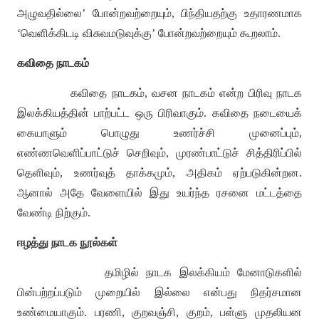
அழுவதில்லை
’
போன்றவற்றையும்
,
பிந்தியதற்கு உதாரணமாக
‘
வெளிக்கிடடி விசுவமடுவுக்கு
’
போன்றவற்றையும் கூறலாம்
.
கவிதை நாடகம்
கவிதை நாடகம்
,
வசன நாடகம் என்ற பிரிவு நாடக
இலக்கியத்தின் பாற்பட்ட ஒரு பிரிவாகும்
.
கவிதை நடையைக்
கையாளும் பொழுது உணர்ச்சி முனைப்பும்
,
எண்ணவெளிப்பாட்டுச் செறிவும்
,
முரண்பாட்டுச் சித்திரிப்பில்
தெளிவும்
,
உணர்வுத் தாக்கமும்
,
அதிகம் ஏற்படுகின்றன
.
ஆனால் அதே வேளையில் இது உயர்ந்த ரசனை மட்டத்தை
வேண்டி நிற்கும்
.
ஈழத்து நாடக நூல்கள்
தமிழில் நாடக இலக்கியம் மேனாடுகளில்
பின்பற்றப்படும் முறையில் இல்லை என்பது நிதர்சமான
உண்மையாகும்
.
பரணி
,
குறவஞ்சி
,
குறம்
,
பள்ளு முதலியன