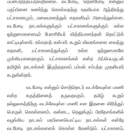
பயன்படுத்தப்படுவதில்லை
.
வடமோடி
,
தென்மோடி என்னும்
பகுப்பினை உணர்ந்து கொள்வதற்கு உதவியாக ஆந்திரத்து
யட்சகானமும்
,
மலையாளத்துக் கதகளியும் அமைந்துள்ளன
.
வடமோடி நாடகங்களுக்கும் யட்சகானங்களுக்கும் உள்ள
ஒற்றுமைகளையும் பேராசிரியர் வித்தியானந்தன் தொட்டுக்
காட்டியுள்ளார்
.
ரங்கநாத் என்பார் கூறும் விவரங்களை வைத்து
கதகளி
,
யட்சகானத்துக்கும் உள்ள ஒற்றுமைகளே
முக்கியமானதாகும்
.
யட்சகானங்கள் என்ற அப்பெயருடன்
தமிழில் நாடகங்கள் இருந்ததாகப் பம்மல் சம்பந்த முதலியார்
கூறுகின்றார்
.
வடமோடி என்னும் சொற்றொடர் வடக்கேயுள்ள பாணி
என்ற கருத்தினைத் தருவதாகும்
.
தமிழ் கூறும்
நல்லுலகத்திற்கு வடக்கேயுள்ள பாணி என இதனை விரித்துப்
பொருள் கொள்ளலாம்
.
கன்னட
,
தெலுங்குப் பிரதேசங்களில்
வழங்கிய நாடகம் மரபினையொட்டிய நாடகங்கள் என்றே
வடமோடி நாடகங்களைக் கொள்ள வேண்டும்
.
யட்சகானம்
,