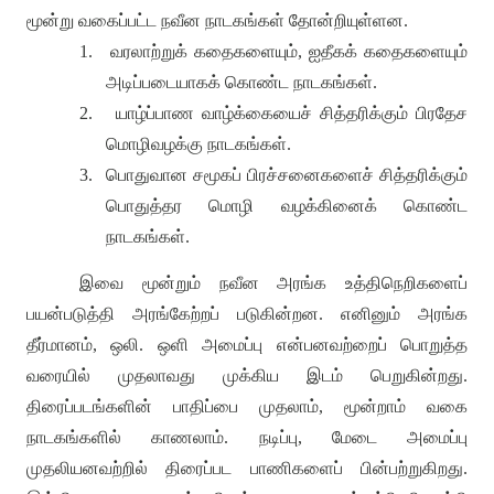
மூன்று வகைப்பட்ட நவீன நாடகங்கள் தோன்றியுள்ளன
.
1.
வரலாற்றுக்
கதைகளையும்
,
ஐதீகக்
கதைகளையும்
அடிப்படையாகக்
கொண்ட
நாடகங்கள்
.
2.
யாழ்ப்பாண
வாழ்க்கையைச்
சித்தரிக்கும்
பிரதேச
மொழிவழக்கு
நாடகங்கள்
.
3.
பொதுவான
சமூகப்
பிரச்சனைகளைச்
சித்தரிக்கும்
பொதுத்தர
மொழி
வழக்கினைக்
கொண்ட
நாடகங்கள்
.
இவை மூன்றும் நவீன அரங்க உத்திநெறிகளைப்
பயன்படுத்தி அரங்கேற்றப் படுகின்றன
.
எனினும் அரங்க
தீர்மானம்
,
ஒலி
.
ஒளி அமைப்பு என்பனவற்றைப் பொறுத்த
வரையில் முதலாவது முக்கிய இடம் பெறுகின்றது
.
திரைப்படங்களின் பாதிப்பை முதலாம்
,
மூன்றாம் வகை
நாடகங்களில் காணலாம்
.
நடிப்பு
,
மேடை அமைப்பு
முதலியனவற்றில் திரைப்பட பாணிகளைப் பின்பற்றுகிறது
.