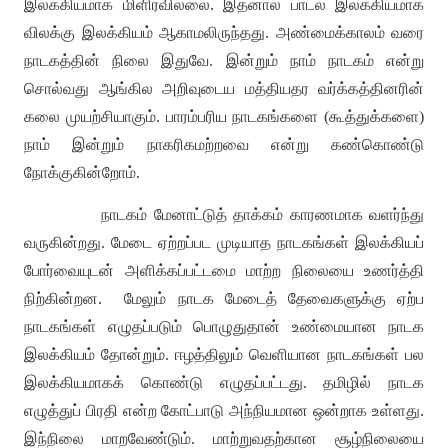
இலக்கியமாக மிளிரவில்லை
.
இதனால் பாடல் இலக்கியமாக
விலக்கு இலக்கியம் ஆகாமலிருந்தது
.
அண்மைக்காலம் வரை
நாடகத்தின் நிலை இதுவே
.
இன்றும் நாம் நாடகம் என்று
சொல்வது ஆங்கில அறிவுடைய மத்தியதர வர்க்கத்தினரின்
கலை முயற்சியாகும்
.
பாரம்பரிய நாடகங்களை
(
கூத்துக்களை
)
நாம் இன்றும் நாகரிகமற்றவை என்று கண்கொண்டு
நோக்குகின்றோம்
.
நாடகம் மேனாட்டுத் தாக்கம் காரணமாக வளர்ந்து
வருகின்றது
.
மேடை ஏற்றப்பட முடியாத நாடகங்கள் இலக்கியப்
போர்வையுடன் அளிக்கப்பட்டமை மாற்ற நிலையை உணர்த்தி
நிற்கின்றன
.
மேலும் நாடக மேடைத் தேவைகளுக்கு ஏற்ப
நாடகங்கள் எழுதப்படும் பொழுதுதான் உண்மையான நாடக
இலக்கியம் தோன்றும்
.
ஈழத்திலும் வெளியான நாடகங்கள் பல
இலக்கியமாகக் கொண்டு எழுதப்பட்டது
.
தமிழில் நாடக
எழுத்துப் பிரதி என்ற கோட்பாடு அந்நியமான ஒன்றாக உள்ளது
.
இந்நிலை மாறவேண்டும்
.
மாற்றுவதற்கான சூழ்நிலையை