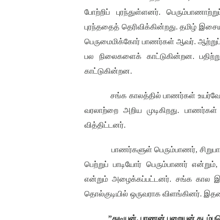
போற்றிப் புரந்துள்ளனர்
.
பெரும்பாணாற்ற
புரந்ததைத் தெரிவிக்கின்றது
.
தமிழ் இசைய
பெருமைமிக்கோர் பாணர்கள் ஆவர்
.
ஆற்று
பல நிலைகளைக் காட்டுகின்றன
.
பதிற்
காட்டுகின்றன
.
சங்க காலத்தில் பாணர்கள் உயர்வோட
வரலாற்றை அறிய முடிகிறது
.
பாணர்கள்
வித்திட்டனர்
.
பாணர்களுள் பெரும்பாணர்
,
சிறுப
பெற்றுப் பாடியோர் பெரும்பாணர் என்றும்
என்றும் அழைக்கப்பட்டனர்
.
சங்க கால இச
தொல்குடியில் ஒருவராக விளங்கினர்
.
இதன
”
துடியன்
,
பாணன் பறையன் கடம்ப