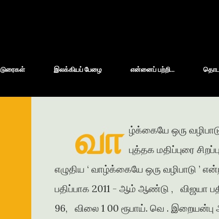
Skip to main content
்டுரைகள்
இலக்கியப் பேழை
என்னைப் பற்றி...
தொடர்
வா
ழ்க்கையே ஒரு வழிபாடு
புத்தக மதிப்புரை சிறப
எழுதிய ‘ வாழ்க்கையே ஒரு வழிபாடு ’ என்
பதிப்பாக 2011 - ஆம் ஆண்டு , விஜயா பதி
96, விலை 1 00 ரூபாய். வெ . இறையன்பு அ