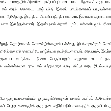
சங்க காலத்தில் அரசரின் புகழ்பரப்பும் ஊடகமாக மிதவைச் சமூகமா
 தம் வீரம்
,
கொடை
,
புகழ் பற்றி இசைப் பாடல்களாகப் பாடியுள்ளன
ைப் பிறிதொரு இடத்தில் வெளிப்படுத்தியுள்ளனர்
.
இவர்கள் ஒற்றர்கள
யமாக இருந்துள்ளனர்
.
இதன்மூலம் அரசரிடமும்
,
மக்களிடமும் பரிசு
ரத் தொழிலாகக் கொண்டுள்ளதால் பல்வேறு இடங்களுக்குச் சென்
பரிசில்களைக் கொண்டே வாழ்க்கை நடத்தியுள்ளனர்
.
அதனால்
,
இவர்க
ளுடைய வாழ்க்கை நிலை பெரும்பாலும் வறுமை வயப்பட்டதாக
 வள்ளல்களை நாடி தம் சுற்றமொடு நாடு விட்டு நாடு இடம்பெயரு
ே ஒற்றுமையுணர்வும்
,
ஒருவருக்கொருவர் உதவும் பண்பும் மேலோங்க
்கப் பெற்ற கலைஞர்க் குழு தன் எதிர்ப்படும் கலைஞர்க் குழுவிடம் 