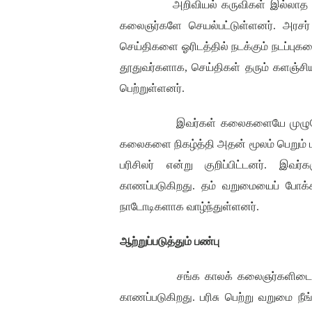
அறிவியல் கருவிகள் இல்லாத 
கலைஞர்களே செயல்பட்டுள்ளனர்
.
அரசர்
செய்திகளை ஓரிடத்தில் நடக்கும் நடப்புகள
தூதுவர்களாக
,
செய்திகள் தரும் களஞ்சி
பெற்றுள்ளனர்
.
இவர்கள் கலைகளையே முழுநே
கலைகளை நிகழ்த்தி அதன் மூலம் பெறும் 
பரிசிலர் என்று குறிப்பிட்டனர்
.
இவர்க
காணப்படுகிறது
.
தம் வறுமையைப் போக்க
நாடோடிகளாக வாழ்ந்துள்ளனர்
.
ஆற்றுப்படுத்தும்
பண்பு
சங்க காலக் கலைஞர்களிடைய
காணப்படுகிறது
.
பரிசு பெற்று வறுமை நீங