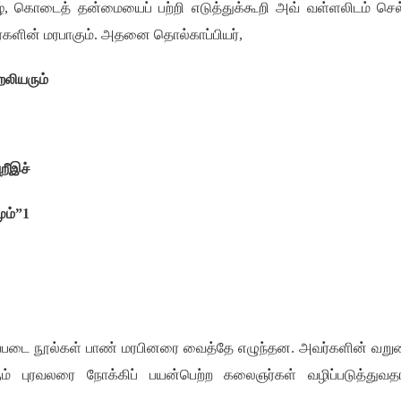
்
,
கொடைத் தன்மையைப் பற்றி எடுத்துக்கூறி அவ் வள்ளலிடம் செல
களின் மரபாகும்
.
அதனை தொல்காப்பியர்
,
றலியரும்
றீஇச்
ும்
”1
ப்படை நூல்கள் பாண் மரபினரை வைத்தே எழுந்தன
.
அவர்களின் வறு
தரும் புரவலரை நோக்கிப் பயன்பெற்ற கலைஞர்கள் வழிப்படுத்துவ