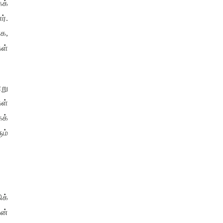
கக்
ர்
.
ாக
,
கள்
று
ள்
க்
ம்
ிக்
தன்