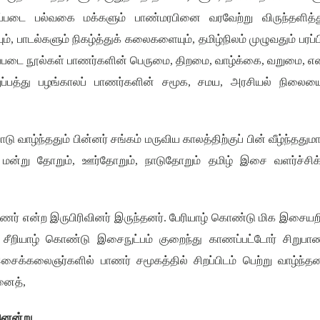
ுப்படை பல்வகை மக்களும் பாண்மரபினை வரவேற்று விருந்தளித்து
ும்
,
பாடல்களும் நிகழ்த்துக் கலைகளையும்
,
தமிழ்நிலம் முழுவதும் பரப்
ப்படை நூல்கள் பாணர்களின் பெருமை
,
திறமை
,
வாழ்க்கை
,
வறுமை
,
என
றுப்பத்து பழங்காலப் பாணர்களின் சமூக
,
சமய
,
அரசியல் நிலையை
ு வாழ்ந்ததும் பின்னர் சங்கம் மருவிய காலத்திற்குப் பின் வீழ்ந்தது
 மன்று தோறும்
,
ஊர்தோறும்
,
நாடுதோறும் தமிழ் இசை வளர்ச்சிக
ாணர் என்ற இருபிரிவினர் இருந்தனர்
.
பேரியாழ் கொண்டு மிக இசையறி
,
சீறியாழ் கொண்டு இசைநுட்பம் குறைந்து காணப்பட்டோர் சிறுபா
ைக்கலைஞர்களில் பாணர் சமூகத்தில் சிறப்பிடம் பெற்று வாழ்ந்தன
ைத்
,
னென்று