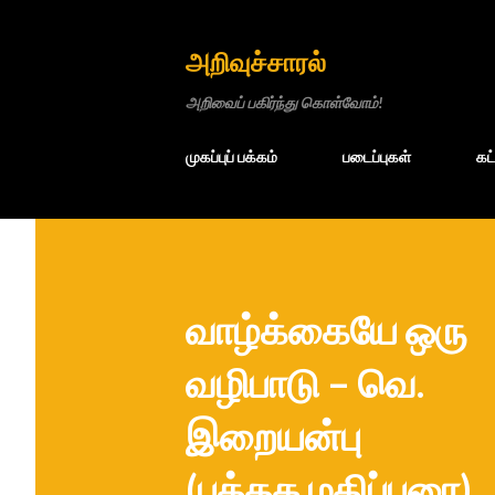
அறிவுச்சாரல்
அறிவைப் பகிர்ந்து கொள்வோம்!
முகப்புப் பக்கம்
படைப்புகள்
கட
வாழ்க்கையே ஒரு
வழிபாடு – வெ.
இறையன்பு
(புத்தக மதிப்புரை)