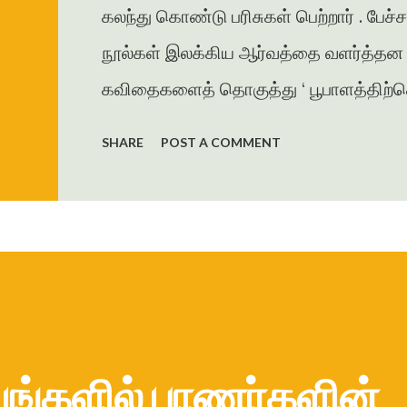
கலந்து கொண்டு பரிசுகள் பெற்றார் . பேச்
நூல்கள் இலக்கிய ஆர்வத்தை வளர்த்தன . 
கவிதைகளைத் தொகுத்து ‘ பூபாளத்திற்கொர
கவிதைத் தொகுப்பை வெளியிட்டார் . அமுத
SHARE
POST A COMMENT
தாமரை , கணையாழி , புதிய பார்வை , தமி
கவிதை , கட்டுரைகளை எழுதியுள்ளார் . ம
ஜெயகாந்தனின் அணிந்துரையுடன் வெளிய
கரையோரத்தில் வசித்த மக்கள் விரட்டப
இறை...
யங்களில் பாணர்களின்