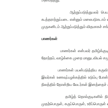
அமைந்தது
.
ஆற்றுப்படுத்துபவர் பெ
கூத்தராற்றுப்படை என்னும் மலைபடுகடாம்
முருகனிடம் ஆற்றுப்படுத்தும் விதமாகச் 
பாணர்கள்
பாணர்கள் என்பவர் தமிழ்க்குட
தோற்றம்
,
வாழ்க்கை முறை மானுடவியல் 
பாணர்கள் பயன்படுத்திய கருவி ந
இவர்கள் உணவுப்பழக்கத்தில் உடும்பு போ
நிலத்தில் தோன்றிய வேடர்கள் இனத்தைச் சா
தமிழ்த் தொல்குடிகளில் ந
முதற்பொருள்
,
கருப்பொருள்
,
உரிப்பொருள