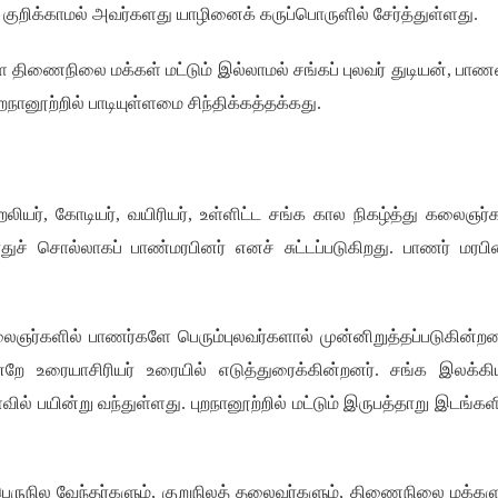
ுறிக்காமல் அவர்களது யாழினைக் கருப்பொருளில் சேர்த்துள்ளது
.
திணைநிலை மக்கள் மட்டும் இல்லாமல் சங்கப் புலவர் துடியன்
,
பாண
றநானூற்றில் பாடியுள்ளமை சிந்திக்கத்தக்கது
.
றலியர்
,
கோடியர்
,
வயிரியர்
,
உள்ளிட்ட சங்க கால நிகழ்த்து கலைஞர்
ுச் சொல்லாகப் பாண்மரபினர் எனச் சுட்டப்படுகிறது
.
பாணர் மரபி
லைஞர்களில் பாணர்களே பெரும்புலவர்களால் முன்னிறுத்தப்படுகின்றன
 உரையாசிரியர் உரையில் எடுத்துரைக்கின்றனர்
.
சங்க இலக்கிய
ில் பயின்று வந்துள்ளது
.
புறநானூற்றில் மட்டும் இருபத்தாறு இடங்கள
ெருநில வேந்தர்களும்
,
குறுநிலத் தலைவர்களும்
,
திணைநிலை மக்களு