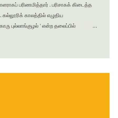
சாளராகப் பரிணமித்தார் . பரிசாகக் கிடைத்த
கல்லூரிக் காலத்தில் எழுதிய
ு புல்லாங்குழல் ’ என்ற தலைப்பில்
சுரபி , ஆனந்தவிகடன் , இதயம் பேசுகிறது ,
ழன் எக்ஸ்பிரஸ் என்று பல இதழ்களில் கதை ,
ுதல் நாவல் ‘ ஆத்தங்கரை ஓரம் ‘
ானது . நர்மதா அணை கட்டப்படுவதற்காக
்பட்டதை அடிப்படையாக கொண்டது இந்நாவல் .