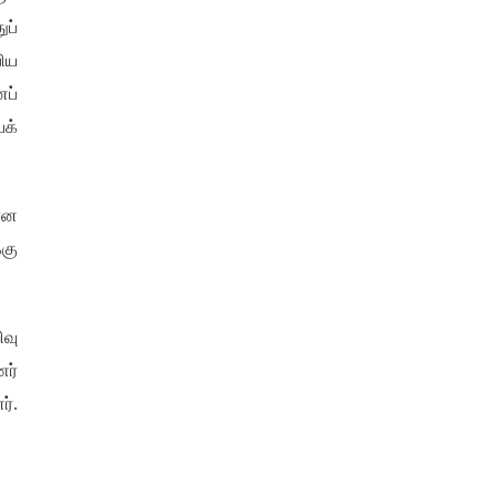
ப்
பிய
ப்
க்
மான
்கு
வு
ணர்
ர்
.