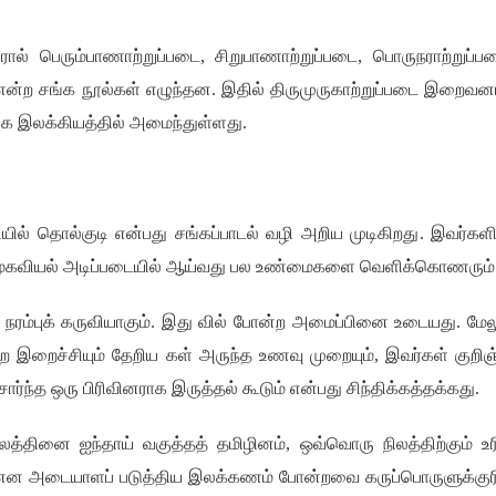
யரால் பெரும்பாணாற்றுப்படை
,
சிறுபாணாற்றுப்படை
,
பொருநராற்றுப்ப
 என்ற சங்க நூல்கள் எழுந்தன
.
இதில் திருமுருகாற்றுப்படை இறைவன
சங்க இலக்கியத்தில் அமைந்துள்ளது
.
ியில் தொல்குடி என்பது சங்கப்பாடல் வழி அறிய முடிகிறது
.
இவர்களி
சமூகவியல் அடிப்படையில் ஆய்வது பல உண்மைகளை வெளிக்கொணரும்
ரம்புக் கருவியாகும்
.
இது வில் போன்ற அமைப்பினை உடையது
.
மேல
ன்ற இறைச்சியும் தேறிய கள் அருந்த உணவு முறையும்
,
இவர்கள் குறிஞ
ர்ந்த ஒரு பிரிவினராக இருத்தல் கூடும் என்பது சிந்திக்கத்தக்கது
.
ிலத்தினை ஐந்தாய் வகுத்தத் தமிழினம்
,
ஒவ்வொரு நிலத்திற்கும் உ
் என அடையாளப் படுத்திய இலக்கணம் போன்றவை கருப்பொருளுக்குர