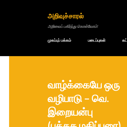
அறிவுச்சாரல்
அறிவைப் பகிர்ந்து கொள்வோம்!
முகப்புப் பக்கம்
படைப்புகள்
கட
வாழ்க்கையே ஒரு
வழிபாடு – வெ.
இறையன்பு
(புத்தக மதிப்புரை)