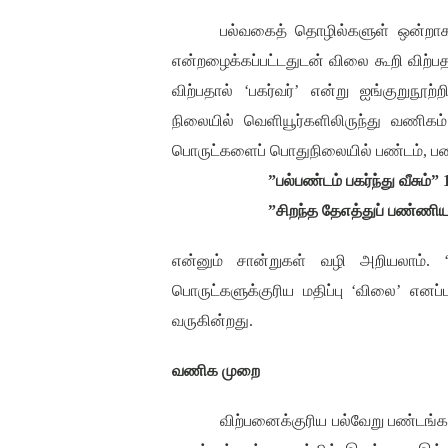
பல்வகைத் தொழில்களுள் ஒன்ற
என்றழைக்கப்பட்டதுடன் விலை கூறி விற்ப
விற்பதால்
‘
பகர்வர்
’
என்று ஐங்குறுநூற்றி
நிலையில் வெளியூர்களிலிருந்து வணி
பொருட்களைப் பொதுநிலையில் பண்டம்
,
பண
”
பல்பண்டம் பகர்ந்து வீசும்
” 
”
சிறந்த தேஎத்துப் பண்ணிய
என்னும் சான்றுகள் வழி அறியலாம்.
பொருட்களுக்குரிய மதிப்பு
‘
விலை
’
எனப்
வருகின்றது.
வணிக முறை
விற்பனைக்குரிய பல்வேறு பண்டங்