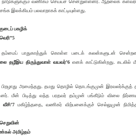
,
நாடுகளுக்கும் வணிகம் செய்யச் சென்றுள்ளனர். ஆறலைக் கள்வர
 சங்க இலக்கியம் பலவாறாகக் காட்டியுள்ளது.
ுடைப் பகழிக்
வெரி
”5
்து தம்மைப் பாதுகாத்துக் கொள்ள படைக் கலன்களுடன் சென்ற
ை தழீஇய திருந்துவாள் வயவர்
’6
எனக் காட்டுகின்றது. கடலில் ம
ிறழாது அமைந்தது. தமது தொழில் தொடங்குமுன் இரவலர்க்குத் த
. மீன் பிடித்து வந்த பரதவர் தம்முன் பங்கீடும் விலை நிர்ண
 வீசி
’7
மகிழ்ந்ததை
,
வணிகர் விற்பனைக்குச் செல்லுமுன் நிமித்
 செறுவின்
ண்கல் அமிழ்தம்