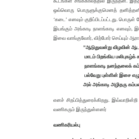
கூடங்கள் சங்ககாலத்தில் இருந்தன. இ
ஒவ்வொரு பொருளுக்குமெனத் தனித்த
‘
கடை
’
எனவும் குறிப்பிடப்பட்டது. பொருள
இயங்கும் அங்காடி நாளங்காடி எனவும்
,
இர
இவை வாங்குவோர்
,
விற்போர் செய்யும் ஆ
”
ஆடுதுவன்று விழவின் ஆடா
மாடம் பிறங்கிய மலிபுகழ்க் 
நாளங்காடி நனந்தலைக் க
பல்வேறு புள்ளின் இசை எழு
அல் அங்காடி அழிதரு கம்
எனச் சிறப்பித்துரைக்கிறது. இவ்வாறின்ற
வணிகரும் இருந்துள்ளனர்
வணிகரியல்பு