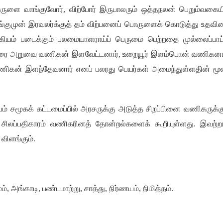
ருளை வாங்குவோர்
,
விற்போர் இருபாலரும் ஒத்தநலன் பெறும்வகைய
ுமுன் இரவலர்க்குத் தம் விற்பனைப் பொருளைக் கொடுத்து உதவின
கியம் படைக்கும் புலமையாளராய்ப் பெருமை பெற்றதை முல்லைப்பாட
ரை அறுவை வணிகன் இளவேட்டனார்
,
உறையூர் இளம்பொன் வணிகனா
ணிகன் இளந்தேவனார் எனப் பலரது பெயர்கள் அமைந்துள்ளதின் மூல
ம் சமூகக் கட்டமைப்பில் அரசருக்கு அடுத்த சிறப்பினை வணிகருக்க
ம் சிலப்பதிகாரம் வணிகரினத் தோன்றல்களைக் கூறியுள்ளது. இவற்ற
 விளங்கும்.
ம்
,
அங்காடி
,
பண்டமாற்று
,
சாத்து
,
நிர்ணயம்
,
நிமித்தம்
.