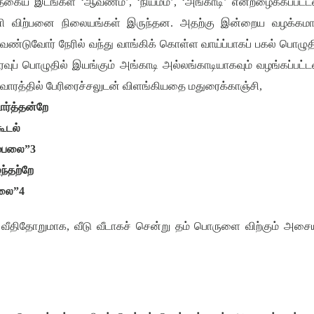
த்தகைய இடங்கள்
‘
ஆவணம்
’, ‘
நியமம்
’, ‘
அங்காடி
’
என்றழைக்கப்பட்
னி விற்பனை நிலையங்கள் இருந்தன. அதற்கு இன்றைய வழக்கம
் வேண்டுவோர் நேரில் வந்து வாங்கிக் கொள்ள வாய்ப்பாகப் பகல் பொழுத
வுப் பொழுதில் இயங்கும் அங்காடி அல்லங்காடியாகவும் வழங்கப்பட்
ராவாரத்தில் பேரிரைச்சலுடன் விளங்கியதை மதுரைக்காஞ்சி
,
ர்த்தன்றே
கூடல்
ம்பலை
”3
ந்தற்றே
பலை
”4
ி வீதிதோறுமாக
,
வீடு வீடாகச் சென்று தம் பொருளை விற்கும் அசைய