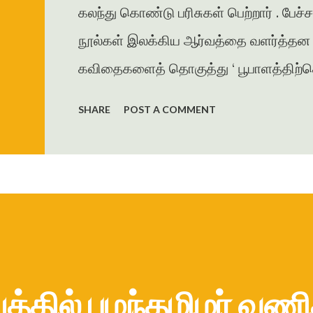
கலந்து கொண்டு பரிசுகள் பெற்றார் . பேச்
நூல்கள் இலக்கிய ஆர்வத்தை வளர்த்தன . 
கவிதைகளைத் தொகுத்து ‘ பூபாளத்திற்கொர
கவிதைத் தொகுப்பை வெளியிட்டார் . அமுத
SHARE
POST A COMMENT
தாமரை , கணையாழி , புதிய பார்வை , தமி
கவிதை , கட்டுரைகளை எழுதியுள்ளார் . ம
ஜெயகாந்தனின் அணிந்துரையுடன் வெளிய
கரையோரத்தில் வசித்த மக்கள் விரட்டப
இறை...
த்தில் பழந்தமிழர் வணி