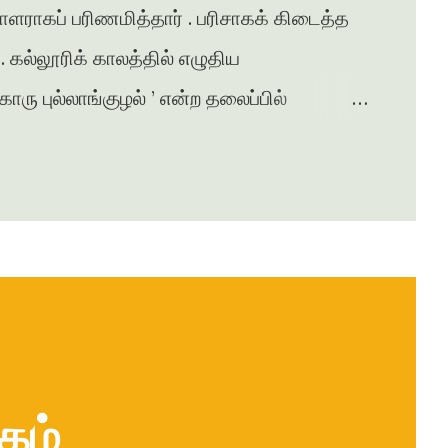
சாளராகப் பரிணமித்தார் . பரிசாகக் கிடைத்த
கல்லூரிக் காலத்தில் எழுதிய
ு புல்லாங்குழல் ’ என்ற தலைப்பில்
சுரபி , ஆனந்தவிகடன் , இதயம் பேசுகிறது ,
ழன் எக்ஸ்பிரஸ் என்று பல இதழ்களில் கதை ,
ுதல் நாவல் ‘ ஆத்தங்கரை ஓரம் ‘
ானது . நர்மதா அணை கட்டப்படுவதற்காக
்பட்டதை அடிப்படையாக கொண்டது இந்நாவல் .
கம்