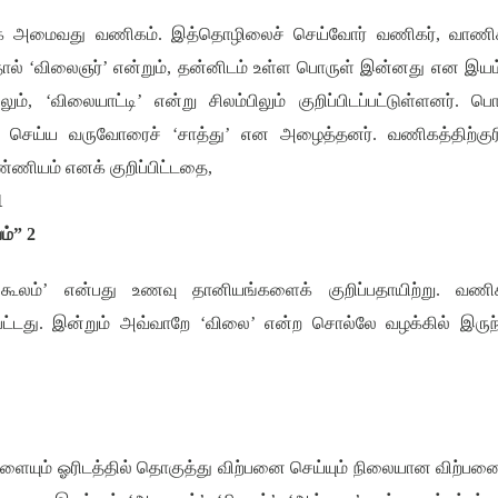
ாக அமைவது வணிகம்
.
இத்தொழிலைச் செய்வோர் வணிகர்
,
வாணிக
தால்
‘
விலைஞர்
’
என்றும்
,
தன்னிடம் உள்ள பொருள் இன்னது என இயம்
லும்
, ‘
விலையாட்டி
’
என்று சிலம்பிலும் குறிப்பிடப்பட்டுள்ளனர். ப
கம் செய்ய வருவோரைச்
‘
சாத்து
’
என அழைத்தனர். வணிகத்திற்குர
்ணியம் எனக் குறிப்பிட்டதை
,
1
ம்
” 2
‘
கூலம்
’
என்பது உணவு தானியங்களைக் குறிப்பதாயிற்று. வணிக
பட்டது. இன்றும் அவ்வாறே
‘
விலை
’
என்ற சொல்லே வழக்கில் இருந்
களையும் ஓரிடத்தில் தொகுத்து விற்பனை செய்யும் நிலையான விற்பன