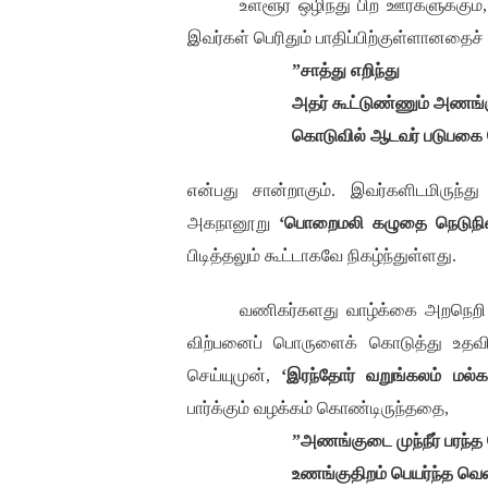
உள்ளூர் ஒழிந்து பிற ஊர்களுக்கும்
இவர்கள் பெரிதும் பாதிப்பிற்குள்ளானதைச்
”
சாத்து எறிந்து
அதர் கூட்டுண்ணும் அணங்க
கொடுவில் ஆடவர் படுபகை 
என்பது சான்றாகும். இவர்களிடமிருந
அகநானூறு
‘
பொறைமலி கழுதை நெடுநில
பிடித்தலும் கூட்டாகவே நிகழ்ந்துள்ளது.
வணிகர்களது வாழ்க்கை அறநெறி ப
விற்பனைப் பொருளைக் கொடுத்து உதவினர்
செய்யுமுன்
,
‘
இரந்தோர் வறுங்கலம் மல்க
பார்க்கும் வழக்கம் கொண்டிருந்ததை
,
”
அணங்குடை முந்நீர் பரந்த
உணங்குதிறம் பெயர்ந்த வெ