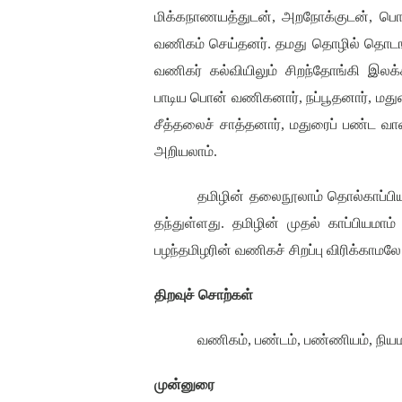
மிக்கநாணயத்துடன்
,
அறநோக்குடன்
,
பொ
வணிகம் செய்தனர்
.
தமது தொழில் தொடங்க
வணிகர் கல்வியிலும் சிறந்தோங்கி இலக்
பாடிய பொன் வணிகனார்
,
நப்பூதனார்
,
மது
சீத்தலைச் சாத்தனார்
,
மதுரைப் பண்ட வா
அறியலாம்.
தமிழின் தலைநூலாம் தொல்காப்பிய
தந்துள்ளது. தமிழின் முதல் காப்பியமா
பழந்தமிழரின் வணிகச் சிறப்பு விரிக்காமலே
திறவுச் சொற்கள்
வணிகம்
,
பண்டம்
,
பண்ணியம்
,
நியம
முன்னுரை