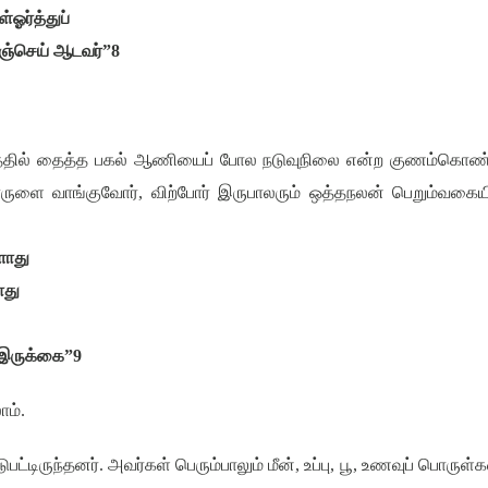
ள்ஓர்த்துப்
ஞ்செய் ஆடவர்
”8
்தில் தைத்த பகல் ஆணியைப் போல நடுவுநிலை என்ற குணம்கொண்
ருளை வாங்குவோர்
,
விற்போர் இருபாலரும் ஒத்தநலன் பெறும்வகைய
ாது
ாது
 இருக்கை
”9
ாம்.
ட்டிருந்தனர். அவர்கள் பெரும்பாலும் மீன்
,
உப்பு
,
பூ
,
உணவுப் பொருள்க