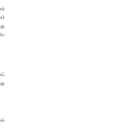
ர்
பி
ொது
ிய
ப்
து
ைக்