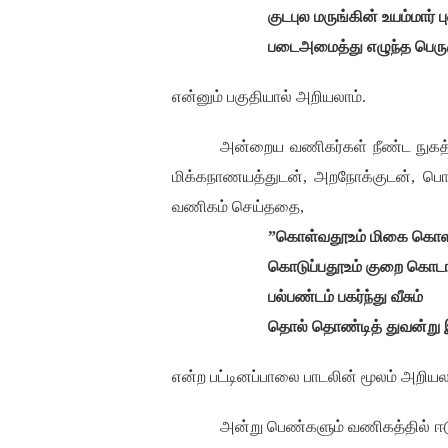
குடபுல மருங்கின் உயம்மார் பு
படைஅமைத்து எழுந்த பெரு
என்னும் பகுதியால் அறியலாம்.
அன்றைய வணிகர்கள் நீண்ட நுகத
மிக்கநாணயத்துடன்
,
அறநோக்குடன்
,
பொ
வணிகம் செய்ததை
,
”
கொள்வதூஉம் மிகை கொள
கொடுப்பதூஉம் குறை கொட
பல்பண்டம் பகர்ந்து வீசும்
தொல் தொண்டித் துவன்று
என்ற பட்டினப்பாலை பாடலின் மூலம் அறியல
அன்று பெண்களும் வணிகத்தில் ஈடுப