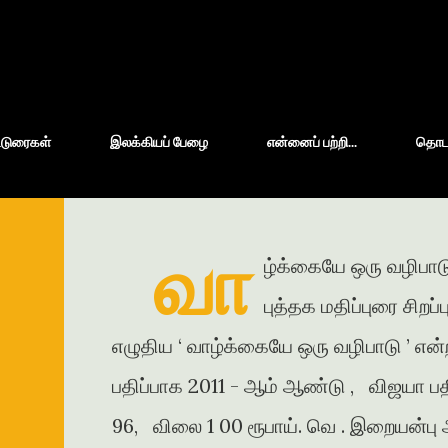
Skip to main content
்டுரைகள்
இலக்கியப் பேழை
என்னைப் பற்றி...
தொடர்
வா
ழ்க்கையே ஒரு வழிபாடு
புத்தக மதிப்புரை சிறப
எழுதிய ‘ வாழ்க்கையே ஒரு வழிபாடு ’ என்
பதிப்பாக 2011 - ஆம் ஆண்டு , விஜயா பதி
96, விலை 1 00 ரூபாய். வெ . இறையன்பு அ