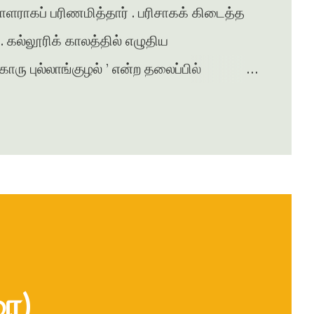
சாளராகப் பரிணமித்தார் . பரிசாகக் கிடைத்த
கல்லூரிக் காலத்தில் எழுதிய
ு புல்லாங்குழல் ’ என்ற தலைப்பில்
சுரபி , ஆனந்தவிகடன் , இதயம் பேசுகிறது ,
ழன் எக்ஸ்பிரஸ் என்று பல இதழ்களில் கதை ,
ுதல் நாவல் ‘ ஆத்தங்கரை ஓரம் ‘
ானது . நர்மதா அணை கட்டப்படுவதற்காக
்பட்டதை அடிப்படையாக கொண்டது இந்நாவல் .
ரை)