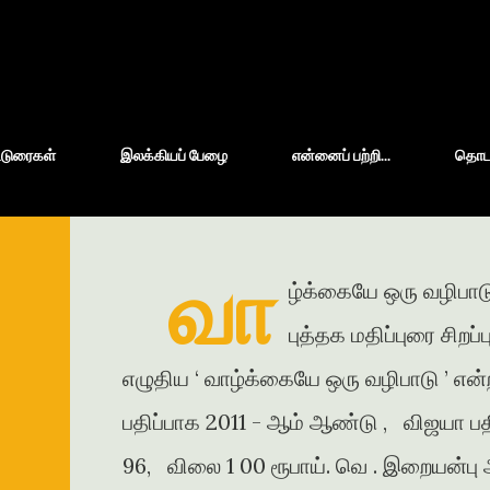
Skip to main content
்டுரைகள்
இலக்கியப் பேழை
என்னைப் பற்றி...
தொடர்
வா
ழ்க்கையே ஒரு வழிபாடு
புத்தக மதிப்புரை சிறப
எழுதிய ‘ வாழ்க்கையே ஒரு வழிபாடு ’ என்
பதிப்பாக 2011 - ஆம் ஆண்டு , விஜயா பதி
96, விலை 1 00 ரூபாய். வெ . இறையன்பு அ