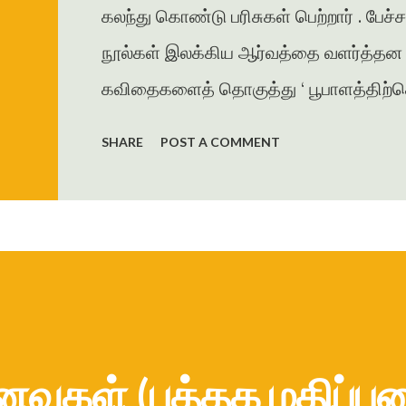
கலந்து கொண்டு பரிசுகள் பெற்றார் . பேச்
நூல்கள் இலக்கிய ஆர்வத்தை வளர்த்தன . 
கவிதைகளைத் தொகுத்து ‘ பூபாளத்திற்கொர
கவிதைத் தொகுப்பை வெளியிட்டார் . அமுத
SHARE
POST A COMMENT
தாமரை , கணையாழி , புதிய பார்வை , தமி
கவிதை , கட்டுரைகளை எழுதியுள்ளார் . ம
ஜெயகாந்தனின் அணிந்துரையுடன் வெளிய
கரையோரத்தில் வசித்த மக்கள் விரட்டப
இறை...
வுகள் (புத்தக மதிப்பு