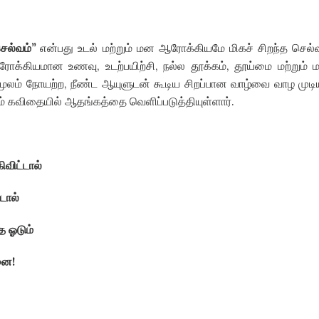
ெல்வம்
”
என்பது உடல் மற்றும் மன ஆரோக்கியமே மிகச் சிறந்த செல்
ரோக்கியமான உணவு
,
உடற்பயிற்சி
,
நல்ல தூக்கம்
,
தூய்மை மற்றும்
மூலம் நோயற்ற
,
நீண்ட ஆயுளுடன் கூடிய சிறப்பான வாழ்வை வாழ முடிய
 கவிதையில் ஆதங்கத்தை வெளிப்படுத்தியுள்ளார்
.
விட்டால்
டால்
 ஓடும்
்னை
!