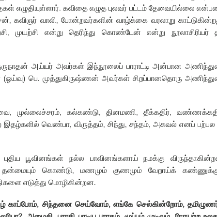
கள் எழுதியுள்ளார்
.
கவிதை எழுத புலவர் பட்டம் தேவையில்லை என்
சன்
,
கவிஞர் வாலி
,
போன்றவர்களின் வாழ்க்கை வரலாறு காட்டுகின்ற
்சி
,
முயற்சி என்று தெரிந்து கொண்டேன் என்று நூலாசிரியர் த
ுருநாதன் அய்யர் அவர்கள் இந்நூலைப் பாராட்டி அன்பான அணிந்த
்
(
ஓய்வு
)
பெ
.
முத்துகிருஷ்ணன் அவர்கள் சிறப்பானதொரு அணிந்து
ாவை
,
முல்லைச்சரம்
,
கல்கண்டு
,
தினமணி
,
தீக்கதிர்
,
வண்ணக்கதி
்ற இதழ்களில் வெண்பா
,
விருத்தம்
,
சிந்து
,
சந்தம்
,
அகவல் எனப் பற்பல
ிய புதிய பூவினங்கள் நல்ல பாவினங்களாய் நமக்கு விருந்தாகின்
 தன்மையும் கொண்டு
,
மணமும் குணமும் வேறாய்க் கண்ணுக்கு
திகளை எடுத்து மொழிகின்றன
.
ழ் காப்போம்
,
சிந்தனை செய்வோம்
,
எங்கே செல்கின்றோம்
,
தமிழுணர
ிலையோ
?,
அமைதி
,
பாரதி பாடிய பாரதம்
,
மூப்பும் முடிவும்
,
நோயற்ற உலக