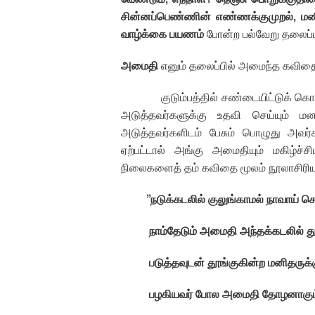
சின்னப்பெண்ணின் எண்ணக்குமுறல்
,
மன
வாழ்க்கை பயணம்
போன்ற பல்வேறு தலைப்ப
அமைதி
எனும் தலைப்பில்
அமைந்த கவிதை
குடும்பத்தில் சண்டையிட்டுக் க
அடுத்தவர்களுக்கு உதவி செய்யும் ம
அடுத்தவர்களிடம் பேசும் பொழுது அவ
ஏற்பட்டால் அங்கு அமைதியும் மகிழ்ச்சியு
நிலைகளைத் தம் கவிதை மூலம் நூலாசிரியர்
”
நடுக்கடலில் குலுங்காமல் நாவாய் செ
நாம்தேடும் அமைதி அந்தக்கடலில் து
படுத்தவுடன் தூங்குகின்ற மனிதருக்க
பழகியவர் போல அமைதி தோழனாகும