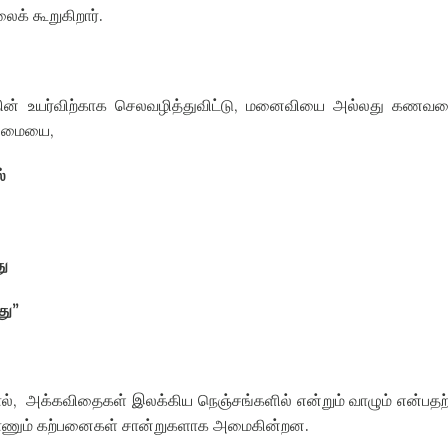
ைக் கூறுகிறார்
.
ின் உயர்விற்காக செலவழித்துவிட்டு
,
மனைவியை அல்லது கணவ
ிலைமையை
,
்
து
து
”
ல்
,
அக்கவிதைகள் இலக்கிய நெஞ்சங்களில் என்றும் வாழும் என்பதற
காணும் கற்பனைகள் சான்றுகளாக அமைகின்றன
.