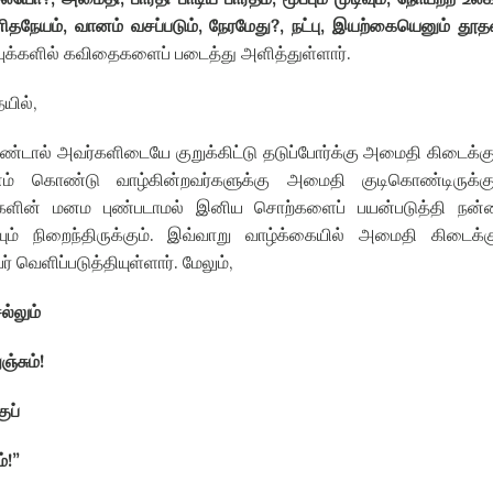
ிதநேயம்
,
வானம் வசப்படும்
,
நேரமேது
?,
நட்பு
,
இயற்கையெனும் தூத
ுக்களில் கவிதைகளைப் படைத்து அளித்துள்ளார்
.
யில்
,
ொண்டால் அவர்களிடையே குறுக்கிட்டு தடுப்போர்க்கு அமைதி கிடைக்கு
னம் கொண்டு வாழ்கின்றவர்களுக்கு அமைதி குடிகொண்டிருக்கு
ர்களின் மனம புண்படாமல் இனிய சொற்களைப் பயன்படுத்தி நன்
ம் நிறைந்திருக்கும்
.
இவ்வாறு வாழ்க்கையில் அமைதி கிடைக்கு
 வெளிப்படுத்தியுள்ளார்
.
மேலும்
,
ல்லும்
ஞ்சும்
!
ுப்
்
!”