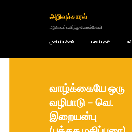
அறிவுச்சாரல்
அறிவைப் பகிர்ந்து கொள்வோம்!
முகப்புப் பக்கம்
படைப்புகள்
கட
வாழ்க்கையே ஒரு
வழிபாடு – வெ.
இறையன்பு
(புத்தக மதிப்புரை)