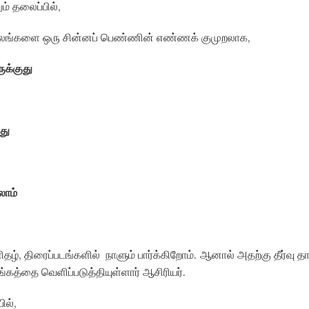
ம் தலைப்பில்
,
 அவலங்களை ஒரு சின்னப் பெண்ணின் எண்ணக் குமுறலாக
,
ுக்குது
து
லாம்
தழ்
,
திரைப்படங்களில்
நாளும் பார்க்கிறோம்
.
ஆனால் அதற்கு தீர்வு த
்கத்தை வெளிப்படுத்தியுள்ளார் ஆசிரியர்
.
ில்
,