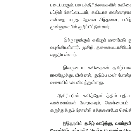
படைப்பாகும்
.
பல பத்திரிக்கைகளில் கவிதை
பட்டுக் கோட்டையார்
,
கவியரசு கண்ணதா
கவிதை எழுத தேவை சிந்தனை
,
பயிற
முன்னுரையில் குறிப்பிட்டுள்ளார்
.
இந்நூலுக்குக் கவிஞர் மணமேடு க
வழங்கியுள்ளார்
.
முசிறி
,
தலைமையாசிரியர
எழுதியுள்ளார்
.
இவருடைய கவிதைகள் தமிழ்ப்ப
ராணிமுத்து
,
மின்னல்
,
குடும்ப மலர் போன
வகையில் வெளிவந்துள்ளது
.
ஆசிரியரின் கவித்தோட்டத்தில் புத
வண்ணங்கள் வேறாகவும்
,
மென்மையும்
கருத்துக்கும் தோன்றி எத்தனையோ செய்
இந்நூலில்
தமிழ் வாழ்த்து
,
வளர்தமி
வேண்டும்
,
எந்நாள்
?
நெஞ்சு பொறுக்குத