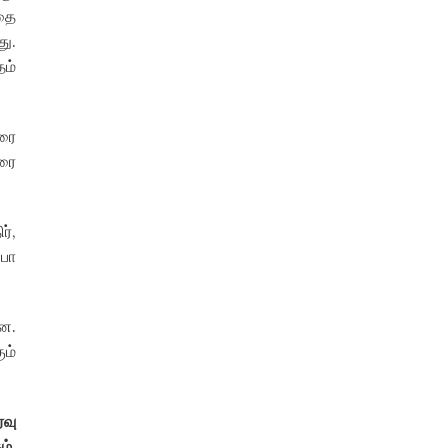
பதை
து
.
ம்
ுரை
ரை
ர்
,
 பா
றன
.
ம்
்வு
ம்
,